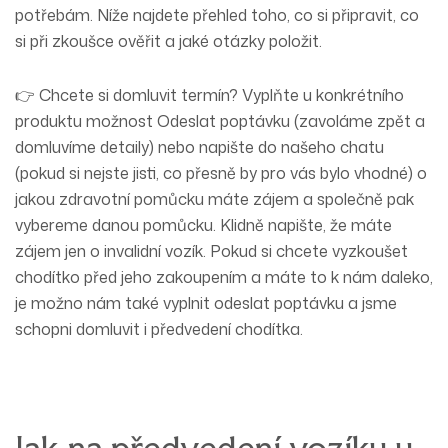
potřebám. Níže najdete přehled toho,
co si připravit
,
co
si při zkoušce ověřit
a
jaké otázky položit
.
👉 Chcete si domluvit termín? Vyplňte u konkrétního
produktu možnost
Odeslat poptávku
(zavoláme zpět a
domluvíme detaily) nebo napište do našeho chatu
(pokud si nejste jisti, co přesně by pro vás bylo vhodné) o
jakou zdravotní pomůcku máte zájem a společně pak
vybereme danou pomůcku. Klidně napište, že máte
zájem jen o invalidní vozík. Pokud si chcete vyzkoušet
chodítko před jeho zakoupením a máte to k nám daleko,
je možno nám také vyplnit
odeslat poptávku
a jsme
schopni domluvit i předvedení chodítka.