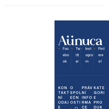
OUR NEWSLETTER
Join Our
Fac
Tw
Inst
Pint
ebo
itt
agra
ere
Newsletter
ok
er
m
st
Sign up to hear about
our latest sales, new
arrivals & more.
KON
O
PRÁV
KATE
TAKT
SPOL
NÍ
GORI
NÍ
EČN
INFO
E
ÚDAJ
OSTI
RMA
PRO
E
CE
DUK
O