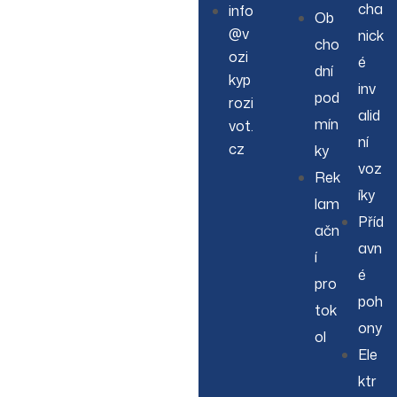
cha
info
Ob
@v
nick
cho
ozi
é
dní
kyp
inv
pod
rozi
alid
mín
vot.
ní
cz
ky
voz
Rek
íky
lam
Příd
ačn
avn
í
é
pro
poh
tok
ony
ol
Ele
ktr