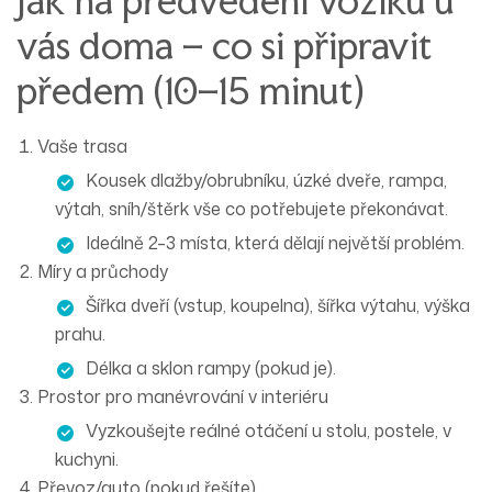
Jak na předvedení vozíku u
vás doma – co si připravit
předem (10–15 minut)
Vaše trasa
Kousek
dlažby/obrubníku
, úzké dveře, rampa,
výtah, sníh/štěrk vše co potřebujete překonávat.
Ideálně 2–3 místa, která dělají
největší problém
.
Míry a průchody
Šířka dveří
(vstup, koupelna), šířka výtahu,
výška
prahu
.
Délka a sklon rampy
(pokud je).
Prostor pro manévrování v interiéru
Vyzkoušejte reálné otáčení u stolu, postele, v
kuchyni.
Převoz/auto (pokud řešíte)