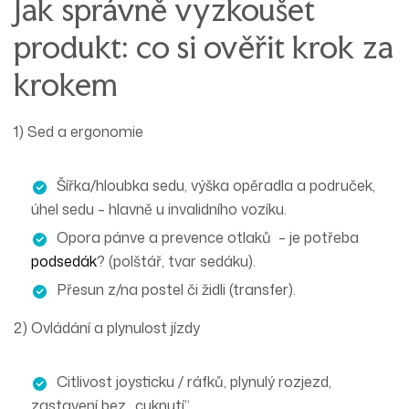
Jak správně vyzkoušet
produkt: co si ověřit krok za
krokem
1) Sed a ergonomie
Šířka/hloubka sedu
, výška opěradla a područek,
úhel sedu – hlavně u invalidního vozíku.
Opora pánve a
prevence otlaků
– je potřeba
podsedák
? (polštář, tvar sedáku).
Přesun z/na postel či židli (transfer).
2) Ovládání a plynulost jízdy
Citlivost
joysticku
/ ráfků, plynulý rozjezd,
zastavení bez „cuknutí“.