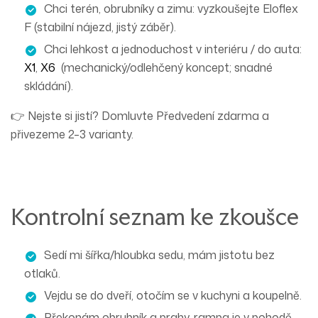
Chci terén, obrubníky a zimu:
vyzkoušejte
Eloflex
F
(stabilní nájezd, jistý záběr).
Chci lehkost a jednoduchost v interiéru / do auta:
X1
,
X6
(mechanický/odlehčený koncept; snadné
skládání).
👉 Nejste si jistí? Domluvte
Předvedení zdarma
a
přivezeme
2–3 varianty
.
Kontrolní seznam ke zkoušce
Sedí mi šířka/hloubka sedu, mám jistotu bez
otlaků.
Vejdu se do dveří, otočím se v kuchyni a koupelně.
Překonám
obrubník
a
prahy
, rampa je v pohodě.