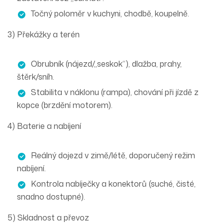
Točný poloměr
v kuchyni, chodbě, koupelně.
3) Překážky a terén
Obrubník
(nájezd/„seskok“),
dlažba
, prahy,
štěrk/sníh
.
Stabilita v
náklonu
(rampa), chování při jízdě z
kopce (brzdění motorem).
4) Baterie a nabíjení
Reálný dojezd
v zimě/létě, doporučený
režim
nabíjení
.
Kontrola
nabíječky
a
konektorů
(suché, čisté,
snadno dostupné).
5) Skladnost a převoz