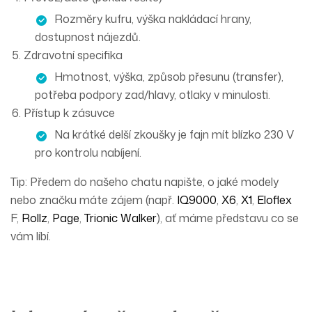
Rozměry kufru, výška nakládací hrany,
dostupnost nájezdů.
Zdravotní specifika
Hmotnost, výška, způsob přesunu (transfer),
potřeba podpory zad/hlavy, otlaky v minulosti.
Přístup k zásuvce
Na krátké delší zkoušky je fajn mít blízko
230 V
pro kontrolu nabíjení.
Tip: Předem do našeho chatu napište, o jaké modely
nebo značku máte zájem (např.
IQ9000
,
X6
,
X1
,
Eloflex
F,
Rollz
,
Page
,
Trionic Walker
), ať máme představu co se
vám líbí.