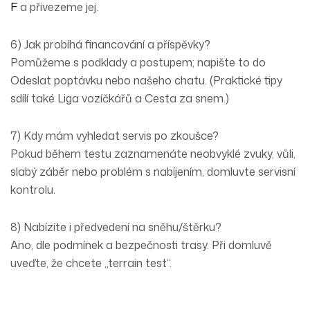
F
a přivezeme jej.
6) Jak probíhá financování a příspěvky?
Pomůžeme s podklady a postupem; napište to do
Odeslat poptávku nebo našeho chatu. (Praktické tipy
sdílí také
Liga vozíčkářů
a
Cesta za snem
.)
7) Kdy mám vyhledat servis po zkoušce?
Pokud během testu zaznamenáte
neobvyklé zvuky, vůli,
slabý záběr
nebo problém s
nabíjením
, domluvte
servisní
kontrolu
.
8) Nabízíte i předvedení na sněhu/štěrku?
Ano, dle podmínek a bezpečnosti trasy. Při domluvě
uveďte, že chcete
„terrain test“
.