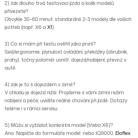
2) Jak dlouho trvá testovací jízda a kolik modelů
přivezete?
Obvykle 30–60 minut; standardně 2–3 modely dle vašich
potřeb (např.
X6
a
X1
).
3) Co si mám při testu ověřit jako první?
Sed/ergonomie
, plynulost ovládání,
překážky
(obrubník,
prahy),
točný poloměr
uvnitř,
dojezd/nabíjení
, převoz v
autě.
4) Jak je to s dojezdem v zimě?
V chladu je dojezd nižší. Projdeme s vámi
zimní režim
nabíjení a péče; uvidíte reálné chování při jízdě. Dotazy
řešíme i v rámci
servisu
.
5) Můžu si vyžádat konkrétní model (třeba X6)?
Ano. Napište do formuláře model nebo
IQ9000
,
Eloflex