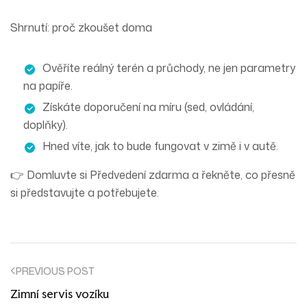
Shrnutí: proč zkoušet doma
Ověříte
reálný terén
a průchody, ne jen parametry
na papíře.
Získáte
doporučení na míru
(sed, ovládání,
doplňky).
Hned víte, jak to bude fungovat
v zimě i v autě
.
👉 Domluvte si
Předvedení zdarma
a řekněte, co přesně
si představujte a potřebujete.
PREVIOUS POST
Zimní servis vozíku