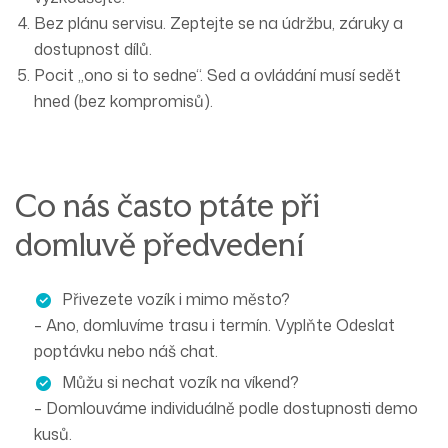
Bez plánu servisu.
Zeptejte se na
údržbu, záruky a
dostupnost dílů
.
Pocit „ono si to sedne“.
Sed a ovládání musí sedět
hned
(bez kompromisů).
Co nás často ptáte při
domluvě předvedení
Přivezete vozík
i mimo město
?
– Ano, domluvíme trasu i termín. Vyplňte
Odeslat
poptávku nebo náš chat
.
Můžu si nechat vozík
na víkend
?
– Domlouváme individuálně podle dostupnosti demo
kusů.