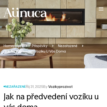
Homepage
Příspěvky
Nezařazené
Jak Na Předvedení Vozíku U Vás Doma
Říj 31, 2025
By
Vozikyprozivot
NEZAŘAZENÉ
Jak na předvedení vozíku u
vás doma