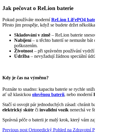
Jak pečovat o ReLion baterie
Pokud používáte moderní
ReLion LiFePO4 baterie
, péče o ně je t
Přesto jim prospěje, když se budete držet několika jednoduchých dop
Skladování v zimě
– ReLion baterie snesou i nižší teploty, ale 
Nabíjení
– u těchto baterií se nemusíte bát občasného hlubšího
poškozením.
Životnost
– při správném používání vydrží mnohonásobně déle ne
Údržba
– nevyžadují žádnou speciální údržbu, stačí je pouze pr
Kdy je čas na výměnu?
Poznáte to snadno: kapacita baterie se rychle snižuje, vozík nebo skút
ať už klasickou
olověnou baterii
, nebo moderní
ReLion baterii
, kte
Stačí si osvojit pár jednoduchých zásad: chránit baterii před mrazem, ne
elektrický skútr
či
invalidní vozík
nenechá ve štychu – ať už se vyd
Správná péče o baterii je malý krok, který vám zajistí velkou odměnu
Previous post
Ortopedický Pohled na Zdravotní Pomůcky: