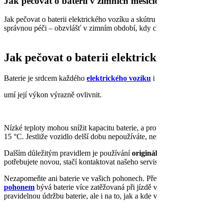
Jak pečovat o baterii v zimních měsících
Jak pečovat o baterii elektrického vozíku a skútru v zimních měsících
správnou péči – obzvlášť v zimním období, kdy chladné počasí umí jej
Jak pečovat o baterii elektrického vozíku 
Baterie je srdcem každého
elektrického vozíku
i
elektrického skútr
umí její výkon výrazně ovlivnit.
Nízké teploty mohou snížit kapacitu baterie, a proto je dobré nenecháv
15 °C. Jestliže vozidlo delší dobu nepoužíváte, nezapomínejte baterii a
Dalším důležitým pravidlem je používání
originální nabíječky
. Jen 
potřebujete novou, stačí kontaktovat našeho servisního technika a v
Nezapomeňte ani baterie ve vašich pohonech. Předním i zadním pohon
pohonem
bývá baterie více zatěžovaná při jízdě v terénu, zatímco
za
pravidelnou údržbu baterie, ale i na to, jak a kde vozík nebo skútr nejč