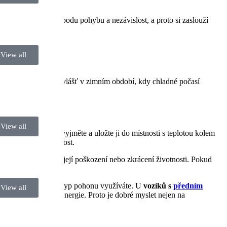
íky ní získáváte svobodu pohybu a nezávislost, a proto si zaslouží
 a proto je […]
View all
í správnou péči – obzvlášť v zimním období, kdy chladné počasí
View all
ud to jde, baterii vyjměte a uložte ji do místnosti s teplotou kolem
zkracuje její životnost.
ječky mohou způsobit její poškození nebo zkrácení životnosti. Pokud
ivňuje také to, jaký typ pohonu využíváte. U
vozíků s
předním
View all
a celkovou spotřebu energie. Proto je dobré myslet nejen na