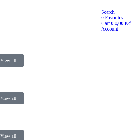
Search
0
Favorites
Cart
0
0,00
Kč
Account
View all
ích
View all
View all