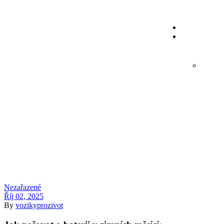
Ho
Nezařazené
Říj 02, 2025
By
vozikyprozivot