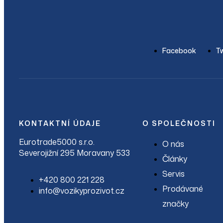
Facebook
Tw
KONTAKTNÍ ÚDAJE
O SPOLEČNOSTI
Eurotrade5000 s.r.o.
O nás
Severojižní 295 Moravany 533
Články
Servis
+420 800 221 228
Prodávané
info@vozikyprozivot.cz
značky