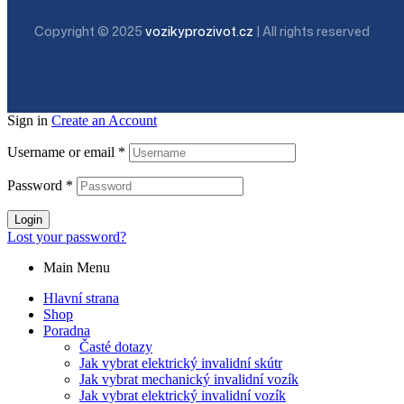
Copyright © 2025
vozikyprozivot.cz
| All rights reserved
Sign in
Create an Account
Username or email
*
Password
*
Login
Lost your password?
Main Menu
Hlavní strana
Shop
Poradna
Časté dotazy
Jak vybrat elektrický invalidní skútr
Jak vybrat mechanický invalidní vozík
Jak vybrat elektrický invalidní vozík