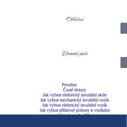
ozikyprozivot.cz
Oblečení
Domácí péče
Poradna
Časté dotazy
Jak vybrat elektrický invalidní skútr
Jak vybrat mechanický invalidní vozík
Jak vybrat elektrický invalidní vozík
Jak vybrat přídavné pohony k vozíkům
Jak vybrat chodítko
Dotace
Doprava