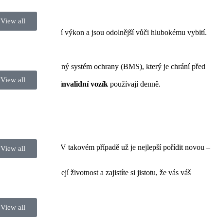
View all
delší životnost, vyšší výkon a jsou odolnější vůči hlubokému vybití.
baterie mají integrovaný systém ochrany (BMS), který je chrání před
View all
ktrický skútr
nebo
invalidní vozík
používají denně.
ní neobvykle zahřívá. V takovém případě už je nejlepší pořídit novou –
View all
Tím prodloužíte její životnost a zajistíte si jistotu, že vás váš
View all