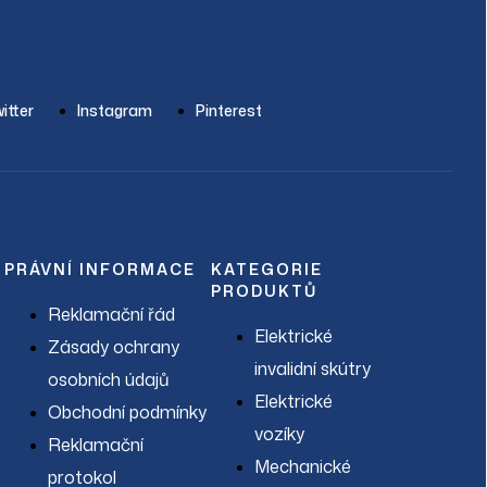
Servis
Prodávané značky
O nás
Články
Kontakt
itter
Instagram
Pinterest
PRÁVNÍ INFORMACE
KATEGORIE
PRODUKTŮ
Reklamační řád
Elektrické
Zásady ochrany
invalidní skútry
osobních údajů
Elektrické
Obchodní podmínky
vozíky
Reklamační
Mechanické
protokol