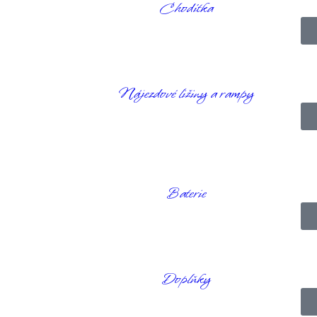
Chodítka
rochu jiná než u klasických olověných akumulátorů. ReLion baterie mají 
oručení:
ideální je opět skladovat je v suchu a v prostředí bez mrazu.
Nájezdové ližiny a rampy
 vybití, přesto je lepší nenechávat je dlouhodobě zcela vybité. ReLion 
ž olověné baterie, a proto jsou skvělou investicí pro ty, kdo svůj
ele
avidelně dobíjet a chránit před extrémními teplotami.
Baterie
r vydrží na jedno nabití výrazně kratší dobu nebo se baterie při nabíje
rá vám nabídne vyšší výkon a delší životnost.
nechat ji úplně vybít, pravidelně ji dobíjet a používat správné nabíječky. 
áte do obchodu, na procházku nebo za rodinou.
Doplňky
: spolehlivého parťáka na každý den.