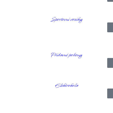
 Baterie je srdcem každého elektrického vozíku i elektrického skútru. D
í výkon výrazně ovlivnit. Nízké teploty mohou snížit kapacitu baterie,
Sportovní vozíky
a skútru v zimních měsících
u
. Díky ní získáváte svobodu pohybu a nezávislost, a proto si zaslouž
Přídavné pohony
at vozík nebo skútr dlouhodobě stát venku ani v nevyhřívané garáži. Pok
lespoň jednou za dva až tři týdny dobít. Hluboké vybití jí velmi škodí a 
tak máte jistotu, že se baterie nabíjí šetrně a bezpečně. Nevhodné nabí
Elektrokola
 našem e-shopu najdete širokou nabídku
náhradních baterií
.
u pro váš mechanický invalidní vozík. Životnost baterie u pohonů ovl
dní pohon
poskytuje stabilnější a plynulejší jízdu, což může mít vliv n
astěji používáte.