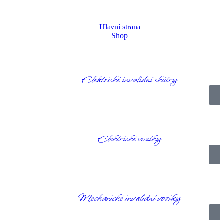
Hlavní strana
Shop
Elektrické invalidní skútry
mepage
Příspěvky
Nezařazené
Jak pečovat o baterii v zimních měsíc
Elektrické vozíky
Mechanické invalidní vozíky