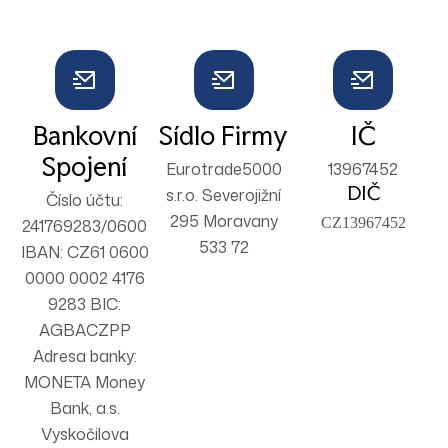
Bankovní
Sídlo Firmy
IČ
Spojení
Eurotrade5000
13967452
DIČ
s.r.o. Severojižní
Číslo účtu:
295 Moravany
CZ13967452
241769283/0600
533 72
IBAN: CZ61 0600
0000 0002 4176
9283 BIC:
AGBACZPP
Adresa banky:
MONETA Money
Bank, a.s.
Vyskočilova