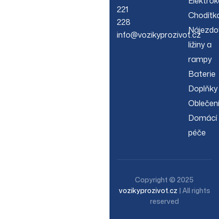
Elektrok
221
Chodítk
228
Nájezdo
info@vozikyprozivot.cz
ližiny a
rampy
Baterie
Doplňky
Oblečen
Domácí
péče
Copyright © 2025
vozikyprozivot.cz
| All rights
reserved