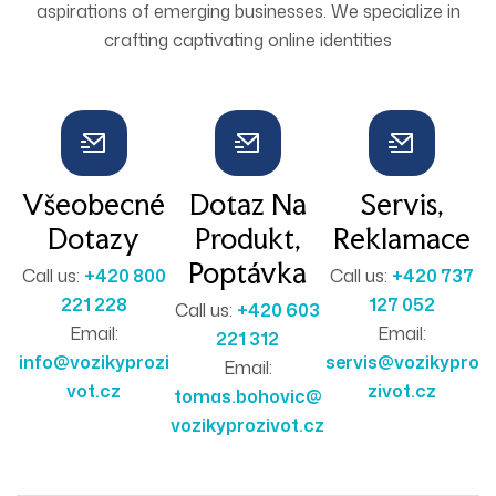
aspirations of emerging businesses. We specialize in
crafting captivating online identities
Všeobecné
Dotaz Na
Servis,
Dotazy
Produkt,
Reklamace
Poptávka
Call us:
+420 800
Call us:
+420 737
221 228
127 052
Call us:
+420 603
Email:
Email:
221 312
info@vozikyprozi
servis@vozikypro
Email:
vot.cz
zivot.cz
tomas.bohovic@
vozikyprozivot.cz