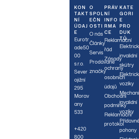
Sign up to hear about
KON
O
PRÁV
KATE
TAKT
SPOL
NÍ
GORI
our latest sales, new
NÍ
EČN
INFO
E
arrivals & more.
ÚDAJ
OSTI
RMA
PRO
E
CE
DUK
O nás
TŮ
Eurotr
Reklamační
Články
Elektric
ade50
řád
Servis
00
invalidní
Zásady
Prodávané
s.r.o.
skútry
ochrany
značky
Sever
Elektric
osobních
ojižní
vozíky
údajů
295
Mechani
Morav
Obchodní
invalidní
any
podmínky
vozíky
533
Reklamační
Přídavn
protokol
+420
pohony
800