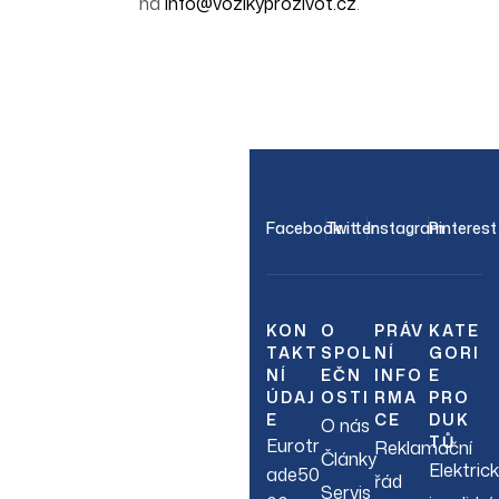
na
info@vozikyprozivot.cz
.
OUR NEWSLETTER
Facebook
Twitter
Instagram
Pinterest
Join Our
Newsletter
KON
O
PRÁV
KATE
TAKT
SPOL
NÍ
GORI
NÍ
EČN
INFO
E
Sign up to hear about
ÚDAJ
OSTI
RMA
PRO
our latest sales, new
E
CE
DUK
O nás
arrivals & more.
TŮ
Eurotr
Reklamační
Články
Elektric
ade50
řád
Servis