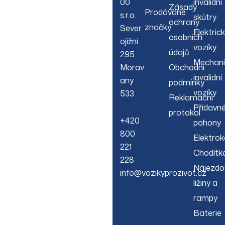
00
invalidní
Zásady
Prodávané
s.r.o.
skútry
ochrany
značky
Sever
Elektric
osobních
ojižní
vozíky
údajů
295
Mechani
Morav
Obchodní
invalidní
any
podmínky
vozíky
533
Reklamační
Přídavn
protokol
+420
pohony
800
Elektrok
221
Chodítk
228
Nájezdo
info@vozikyprozivot.cz
ližiny a
rampy
Baterie