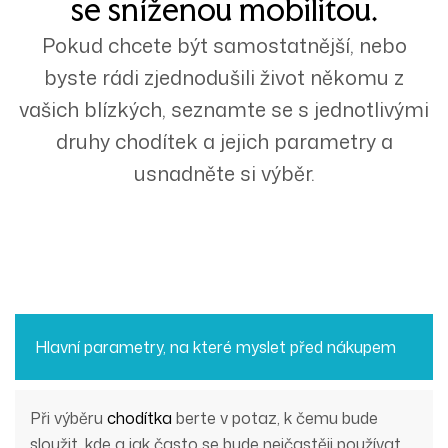
se sníženou mobilitou.
Pokud chcete být samostatnější, nebo
byste rádi zjednodušili život někomu z
vašich blízkých, seznamte se s jednotlivými
druhy chodítek a jejich parametry a
usnadněte si výběr.
Hlavní parametry, na které myslet před nákupem
Při výběru
chodítka
berte v potaz, k čemu bude
sloužit, kde a jak často se bude nejčastěji používat.