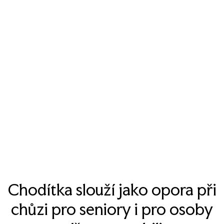
Jak vybrat chodítko
Homepage
Poradna
Jak Vybrat Chodítko
Chodítka slouží jako opora při
chůzi pro seniory i pro osoby