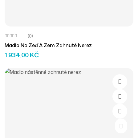
(0)
Madlo Na Zeď A Zem Zahnuté Nerez
1 934,00
KČ
Přidat D