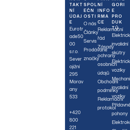
TAKT
SPOL
NÍ
GORI
NÍ
EČN
INFO
E
Sign up to hear about
ÚDAJ
OSTI
RMA
PRO
our latest sales, new
E
CE
DUK
O nás
arrivals & more.
TŮ
Eurotr
Reklamační
Články
Elektric
ade50
řád
Servis
00
invalidní
Zásady
Prodávané
s.r.o.
skútry
ochrany
značky
Sever
Elektric
osobních
ojižní
vozíky
údajů
295
Mechani
Morav
Obchodní
invalidní
any
podmínky
vozíky
533
Reklamační
Přídavn
protokol
+420
pohony
800
Elektrok
221