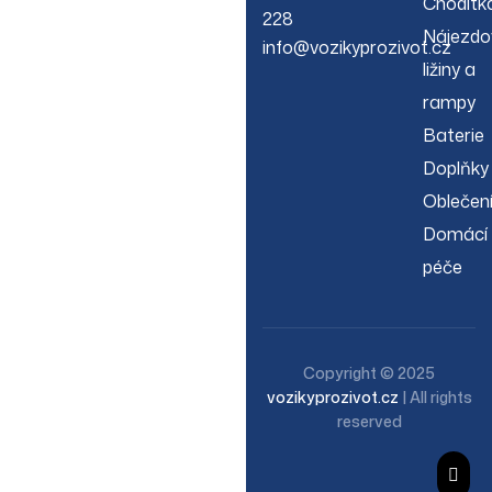
Chodítk
228
Nájezdo
info@vozikyprozivot.cz
ližiny a
rampy
Baterie
Doplňky
Oblečen
Domácí
péče
Copyright © 2025
vozikyprozivot.cz
| All rights
reserved