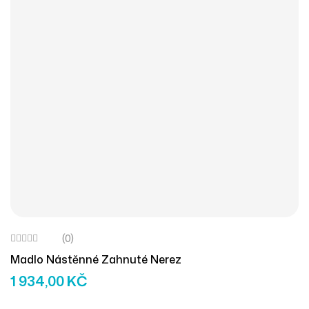
(0)
Madlo Nástěnné Zahnuté Nerez
1 934,00
KČ