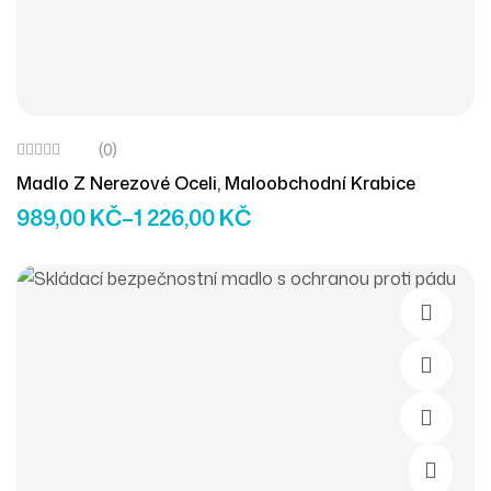
(0)
Madlo Z Nerezové Oceli, Maloobchodní Krabice
989,00
KČ
–
1 226,00
KČ
Čtěte Ví