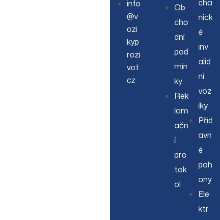
cha
info
Ob
@v
nick
cho
ozi
é
dní
kyp
inv
pod
rozi
alid
mín
vot.
ní
cz
ky
voz
Rek
íky
lam
Příd
ačn
avn
í
é
pro
poh
tok
ony
ol
Ele
ktr