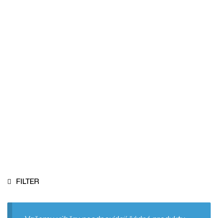
Podsedáky
Homepage
Podsedáky
FILTER