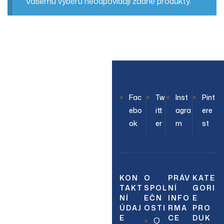
Vašemu výběru neodpovídají žádné produkty.
OUR NEWSLETTER
Fac
Tw
Inst
Pint
Join Our
ebo
itt
agra
ere
ok
er
m
st
Newsletter
Sign up to hear about
our latest sales, new
KON
O
PRÁV
KATE
TAKT
SPOL
NÍ
GORI
arrivals & more.
NÍ
EČN
INFO
E
ÚDAJ
OSTI
RMA
PRO
E
CE
DUK
O