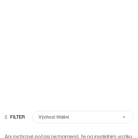
Ochranné plachty
Homepage
Produkty
Ochranné Plachty
FILTER
Ani sychravé počasí neznamená, že na invalidním vozíku