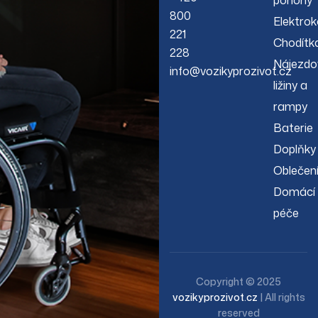
pohony
800
Elektrok
221
Chodítk
228
Nájezdo
info@vozikyprozivot.cz
ližiny a
rampy
Baterie
Doplňky
Oblečen
Domácí
péče
Copyright © 2025
vozikyprozivot.cz
| All rights
reserved