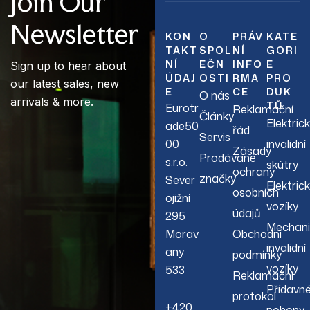
Join Our
Newsletter
KON
O
PRÁV
KATE
TAKT
SPOL
NÍ
GORI
NÍ
EČN
INFO
E
Sign up to hear about
ÚDAJ
OSTI
RMA
PRO
our latest sales, new
E
CE
DUK
O nás
arrivals & more.
TŮ
Eurotr
Reklamační
Články
Elektric
ade50
řád
Servis
00
invalidní
Zásady
Prodávané
s.r.o.
skútry
ochrany
značky
Sever
Elektric
osobních
ojižní
vozíky
údajů
295
Mechani
Morav
Obchodní
invalidní
any
podmínky
vozíky
533
Reklamační
Přídavn
protokol
+420