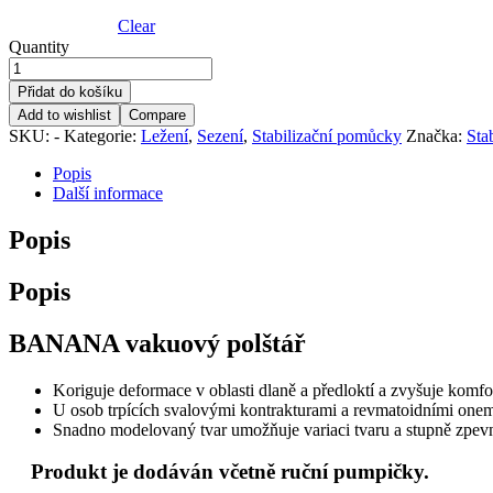
Clear
Quantity
Přidat do košíku
Add to wishlist
Compare
SKU:
-
Kategorie:
Ležení
,
Sezení
,
Stabilizační pomůcky
Značka:
Sta
Popis
Další informace
Popis
Popis
BANANA vakuový polštář
Koriguje deformace v oblasti dlaně a předloktí a zvyšuje komfor
U osob trpících svalovými kontrakturami a revmatoidními onem
Snadno modelovaný tvar umožňuje variaci tvaru a stupně zpevně
Produkt je dodáván včetně ruční pumpičky.