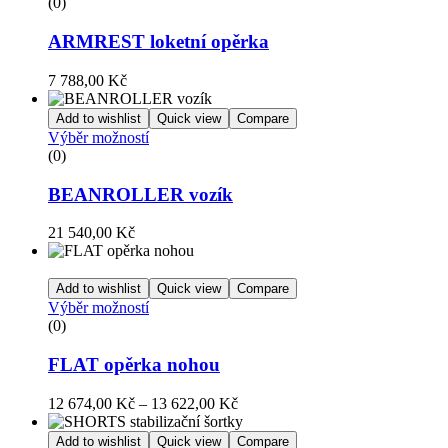
(0)
ARMREST loketní opěrka
7 788,00
Kč
Add to wishlist
Quick view
Compare
Výběr možností
(0)
BEANROLLER vozík
21 540,00
Kč
Add to wishlist
Quick view
Compare
Výběr možností
(0)
FLAT opěrka nohou
12 674,00
Kč
–
13 622,00
Kč
Add to wishlist
Quick view
Compare