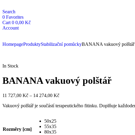
Search
0
Favorites
Cart
0
0,00
Kč
Account
Homepage
Produkty
Stabilizační pomůcky
BANANA vakuový polštář
In Stock
BANANA vakuový polštář
11 727,00
Kč
–
14 274,00
Kč
Vakuový polštář je součástí terapeutického fitinku. Doplňuje každodenn
50x25
55x35
Rozměry [cm]
80x35