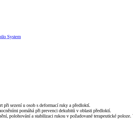
bilo System
t při sezení u osob s deformací ruky a předloktí.
ocněními pomáhá při prevenci dekubitů v oblasti předloktí.
ní, polohování a stabilizaci rukou v požadované terapeutické poloze. 