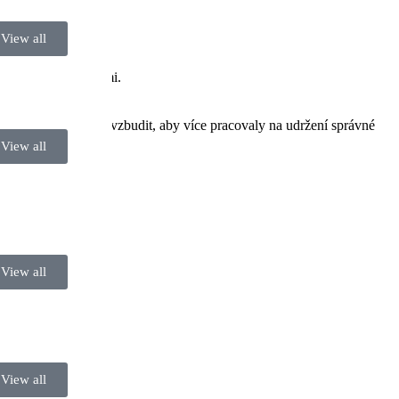
View all
ntrakturami.
lovými kontrakturami.
čle.
ejména děti může povzbudit, aby více pracovaly na udržení správné
View all
View all
View all