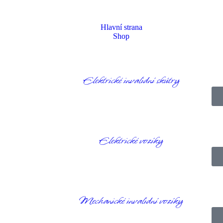
Hlavní strana
Shop
Elektrické invalidní skútry
Homepage
Produkty
Stabilizační pomůcky
BASE stabilizační sedák
Elektrické vozíky
Mechanické invalidní vozíky