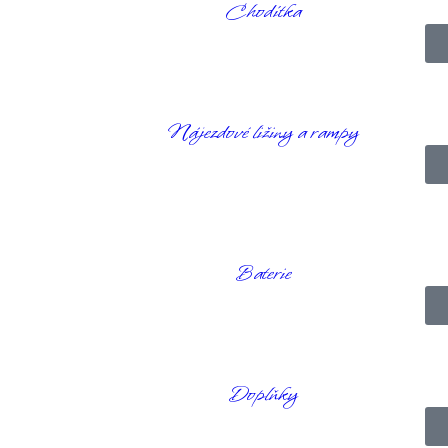
Chodítka
enou anatomii osob se sníženým nebo zvýšeným napětím a svalovými ko
řizpůsobenou anatomii osob se sníženým nebo zvýšeným napětím a sva
žení tlaku snižuje riziko vzniku dekubitů.
zvyšuje komfort sezení, zlepšuje stabilitu, zejména u osob s rotací ky
Nájezdové ližiny a rampy
é nastavení polohy stehen poskytuje možnost vytvořit polohu lopaty. Z
 a zabránily uklouznutí.
Baterie
Doplňky