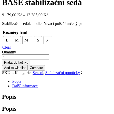
BASE stabilizační sedák
9 179,00
Kč
–
13 385,00
Kč
Stabilizační sedák a odlehčovací polštář určený pro osoby s deformac
Rozměry [cm]
L
M
M+
S
S+
Clear
Quantity
Přidat do košíku
Add to wishlist
Compare
SKU:
-
Kategorie:
Sezení
,
Stabilizační pomůcky
Značka:
Stabilo Sys
Popis
Další informace
Popis
Popis