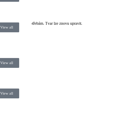
by vyhovoval vašim potřebám. Tvar lze znovu upravit.
View all
View all
View all