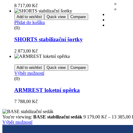
8 717,00
Kč
Add to wishlist
Quick view
Compare
Přidat do košíku
(0)
SHORTS stabilizační šortky
2 873,00
Kč
Add to wishlist
Quick view
Compare
Výběr možností
(0)
ARMREST loketní opěrka
7 788,00
Kč
You're viewing:
BASE stabilizační sedák
9 179,00
Kč
–
13 385,00
Výběr možností