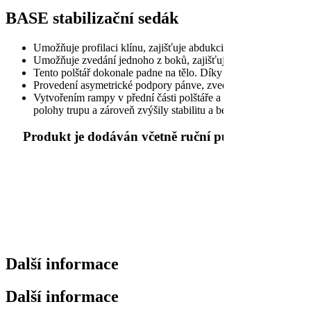
BASE stabilizační sedák
Umožňuje profilaci klínu, zajišťuje abdukci stehen přizpůsob
Umožňuje zvedání jednoho z boků, zajišťuje abdukci stehen p
Tento polštář dokonale padne na tělo. Díky rovnoměrnému rozlo
Provedení asymetrické podpory pánve, zvednutí jednoho z boků, 
Vytvořením rampy v přední části polštáře a kanálů pro pohodln
polohy trupu a zároveň zvýšily stabilitu a bezpečnost při sezení
Produkt je dodáván včetně ruční pumpičky.
Další informace
Další informace