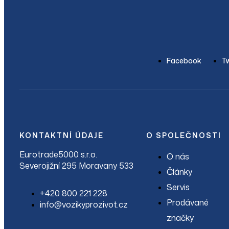
Facebook
Tw
KONTAKTNÍ ÚDAJE
O SPOLEČNOSTI
Eurotrade5000 s.r.o.
O nás
Severojižní 295 Moravany 533
Články
Servis
+420 800 221 228
Prodávané
info@vozikyprozivot.cz
značky