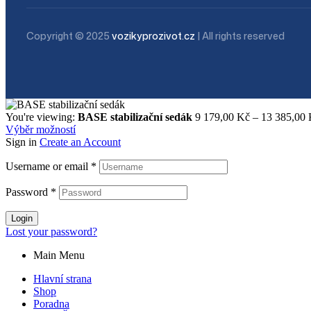
Copyright © 2025
vozikyprozivot.cz
| All rights reserved
You're viewing:
BASE stabilizační sedák
9 179,00
Kč
–
13 385,00
Výběr možností
Sign in
Create an Account
Username or email
*
Password
*
Login
Lost your password?
Main Menu
Hlavní strana
Shop
Poradna