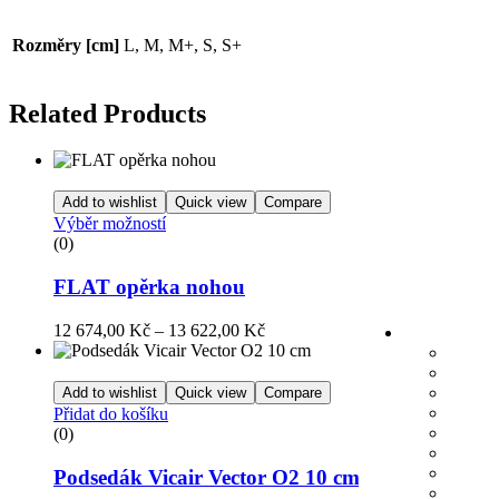
Rozměry [cm]
L, M, M+, S, S+
Related Products
Add to wishlist
Quick view
Compare
Výběr možností
(0)
FLAT opěrka nohou
12 674,00
Kč
–
13 622,00
Kč
Add to wishlist
Quick view
Compare
Přidat do košíku
(0)
Podsedák Vicair Vector O2 10 cm