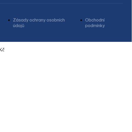
Zásady ochrany osobních
Obchodní
údajů
podmínky
Kč