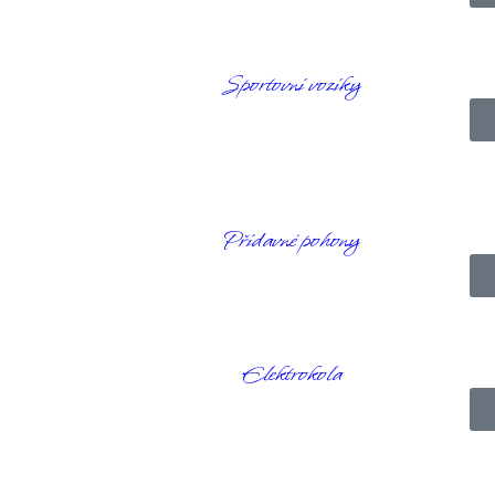
Sportovní vozíky
í pánve nebo asymetrií kyčlí. Tento polštář lze snadno tvarovat tak, a
Přídavné pohony
tem
Elektrokola