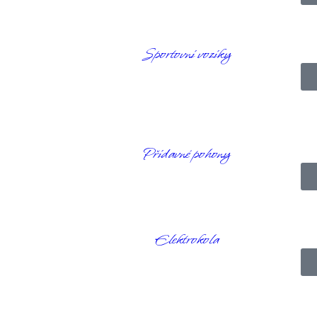
Sportovní vozíky
Přídavné pohony
ík
Elektrokola
e-li vhodnou tašku, kterou byste si mohli vzít s sebou na víkendový výle
p do centrální přihrádky