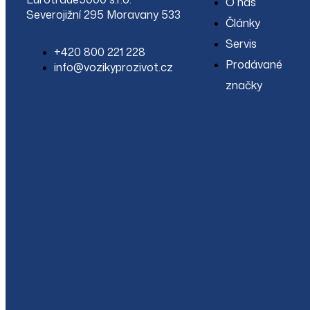
O nás
Severojižní 295 Moravany 533
Články
Servis
+420 800 221 228
Prodávané
info@vozikyprozivot.cz
značky