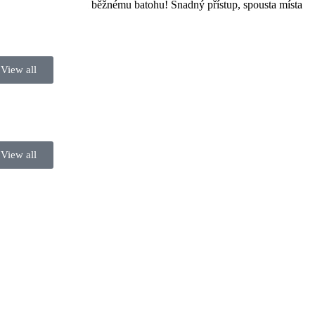
ci, to je rozdíl oproti běžnému batohu! Snadný přístup, spousta místa
View all
View all