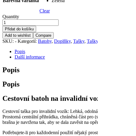
Barevná varianta
Zelená
Clear
Quantity
Přidat do košíku
Add to wishlist
Compare
SKU:
-
Kategorií:
Batohy
,
Doplňky
,
Tašky
,
Tašky
,
Tašky
Značka:
Ki
Popis
Další informace
Popis
Popis
Cestovní batoh na invalidní vozík
Cestovní taška pro invalidní vozík: Lehká, odolná a stylová.
Prostorná centrální přihrádka, chráněná část pro (sluneční) brýle a 
brašna je navržena tak, aby se dala zavěsit na opěradlo vozíku. Toto 
Potřebujete-li pro každodenní použití nějaký prostor navíc nebo hledát