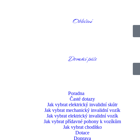
p do centrální přihrádky. Nemusíte se shora přehrabovat a hledat své vě
pro uživatele mechanických vozíků.
Oblečení
Domácí péče
Poradna
Časté dotazy
Jak vybrat elektrický invalidní skútr
Jak vybrat mechanický invalidní vozík
Jak vybrat elektrický invalidní vozík
Jak vybrat přídavné pohony k vozíkům
Jak vybrat chodítko
Dotace
Doprava