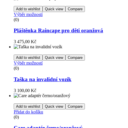
Add to wishlist
Quick view
Compare
Výběr možností
(0)
Pláštěnka Raincape pro děti oranžová
3 475,00
Kč
Add to wishlist
Quick view
Compare
Výběr možností
(0)
Taška na invalidní vozík
3 100,00
Kč
Add to wishlist
Quick view
Compare
Přidat do košíku
(0)
Care adaptér černo/oranžový