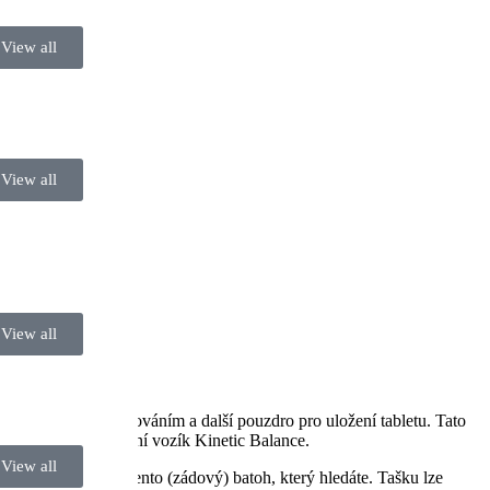
View all
View all
View all
 s pohodlným polstrováním a další pouzdro pro uložení tabletu. Tato
vní tašky na invalidní vozík Kinetic Balance.
View all
t, pak je to právě tento (zádový) batoh, který hledáte. Tašku lze