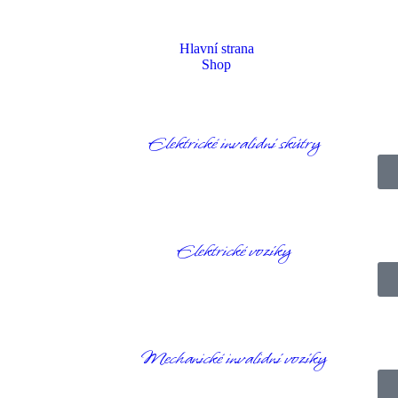
Hlavní strana
Shop
Elektrické invalidní skútry
Homepage
Produkty
Doplňky
Cestovní batoh na invalidní vozík
Elektrické vozíky
Mechanické invalidní vozíky