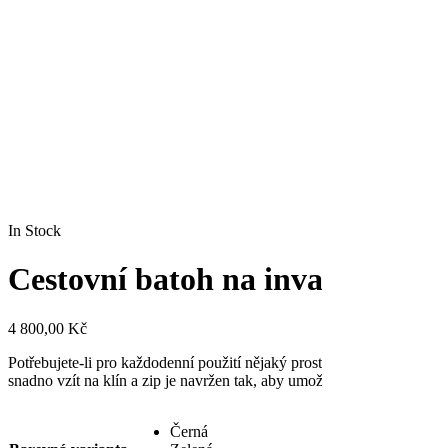
In Stock
Cestovní batoh na invalidní voz
4 800,00
Kč
Potřebujete-li pro každodenní použití nějaký prostor navíc nebo hledát
snadno vzít na klín a zip je navržen tak, aby umožňoval snadný přístu
Černá