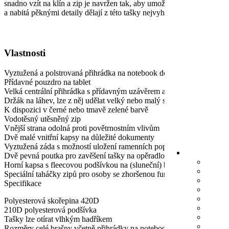
snadno vzít na klín a zip je navržen tak, aby umožňoval snadný přístu
a nabitá pěknými detaily dělají z této tašky nejvyhledávanější tašku 
Vlastnosti
Vyztužená a polstrovaná přihrádka na notebook do velikosti 16 palců
Přídavné pouzdro na tablet
Velká centrální přihrádka s přídavným uzávěrem a zipem
Držák na láhev, lze z něj udělat velký nebo malý se zipem
K dispozici v černé nebo tmavě zelené barvě
Vodotěsný utěsněný zip
Vnější strana odolná proti povětrnostním vlivům
Dvě malé vnitřní kapsy na důležité dokumenty
Vyztužená záda s možností uložení ramenních popruhů
Dvě pevná poutka pro zavěšení tašky na opěradlo
Horní kapsa s fleecovou podšívkou na (sluneční) brýle
Speciální taháčky zipů pro osoby se zhoršenou funkcí rukou
Specifikace
Polyesterová skořepina 420D
210D polyesterová podšívka
Tašky lze otírat vlhkým hadříkem
Rozměry celé brašny včetně přihrádky na notebook: 47x32x21 cm