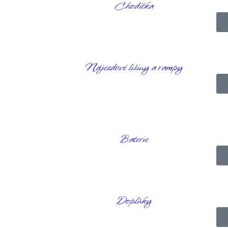
Chodítka
Nájezdové ližiny a rampy
netic Balance
Baterie
velký držák na láhev s pitím. Vyhrazená přihrádka na 16palcový notebook
Doplňky
je Backrest Travel Pack , vylepšená a obnovená verze známé první cesto
e-li vhodnou tašku, kterou byste si mohli vzít s sebou na víkendový výle