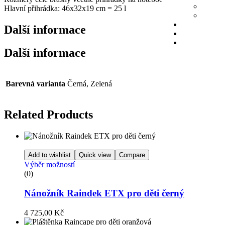
Hlavní přihrádka: 46x32x19 cm = 25 l
Další informace
Další informace
Barevná varianta
Černá, Zelená
Related Products
Add to wishlist
Quick view
Compare
Výběr možností
(0)
Nánožník Raindek ETX pro děti černý
4 725,00
Kč