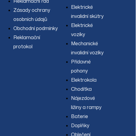
Reklamační řád
Elektrické
Zásady ochrany
invalidní skútry
osobních údajů
Elektrické
Obchodní podmínky
vozíky
Reklamační
Mechanické
protokol
invalidní vozíky
Přídavné
pohony
Elektrokola
Chodítka
Nájezdové
ližiny a rampy
Baterie
Doplňky
Oblečení