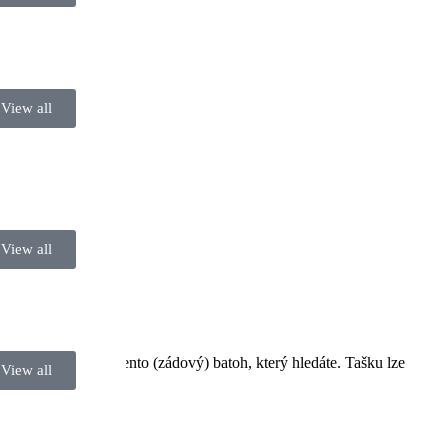
View all
View all
t, pak je to právě tento (zádový) batoh, který hledáte. Tašku lze
View all