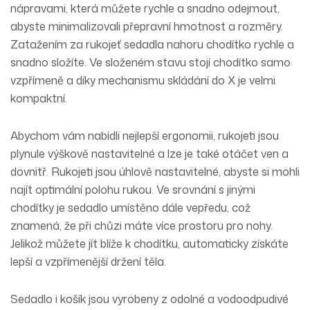
nápravami, která můžete rychle a snadno odejmout,
abyste minimalizovali přepravní hmotnost a rozměry.
Zatažením za rukojeť sedadla nahoru chodítko rychle a
snadno složíte
. Ve složeném stavu stojí chodítko samo
vzpřímeně a díky mechanismu skládání do X je velmi
kompaktní.
Abychom vám nabídli nejlepší ergonomii, rukojeti jsou
plynule výškově nastavitelné a lze je také otáčet ven a
dovnitř. Rukojeti jsou úhlově nastavitelné, abyste si mohli
najít optimální polohu rukou. Ve srovnání s jinými
chodítky je sedadlo umístěno dále vepředu, což
znamená, že při chůzi máte více prostoru pro nohy.
Jelikož můžete jít blíže k chodítku, automaticky získáte
lepší a vzpřímenější držení těla.
Sedadlo i košík jsou vyrobeny z odolné a
vodoodpudivé