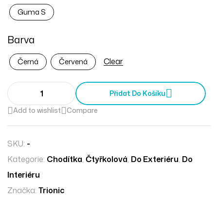
bezpečnou a pohodlnou podporu při každodenním
Guma S
pohybu.
Barva
Clear
Černá
Červená
Přidat Do Košíku
Add to wishlist
Compare
SKU:
-
Kategorie:
Chodítka
,
Čtyřkolová
,
Do Exteriéru
,
Do
Interiéru
Značka:
Trionic