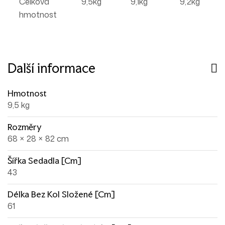
Celková
9,5kg
9,1kg
9,2kg
hmotnost
Další informace
Hmotnost
9,5 kg
Rozměry
68 × 28 × 82 cm
Šířka Sedadla [cm]
43
Délka Bez Kol Složené [cm]
61