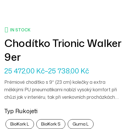
IN STOCK
Chodítko Trionic Walker
9er
25 472,00
Kč
–
25 738,00
Kč
Prémiové chodítko s 9″ (23 cm) kolečky a extra
měkkými PU pneumatikami nabízí vysoký komfort při
chůzi jak v interiéru, tak při venkovních procházkách.
Díky synchronizovanému řízení se eliminuje „třepání“ kol
Typ Rukojeti
a chodítko je velmi stabilní a snadno ovladatelné.
Kompaktní konstrukce usnadňuje skladování i přepravu.
BioKork L
BioKork S
Guma L
Ideální mobilní pomůcka pro aktivní uživatele, kteří chtějí