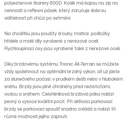
polyesterové tkaniny 600D
. Košík má kapsu na zip na
cennosti a reflexní pásek, který zaručuje dobrou
viditelnost při chůzi po setmění.
Na chodítku jsou použity šrouby, matice, podložky,
hřídele a malé díly vyrobené z nerezové oceli.
Rychloupínací osy jsou vyrobené také z nerezové oceli.
Díky brzdovému systému Trionic All-Terrain se můžete
vždy spolehnout na
optimální brzdný výkon,
ať už jdete
za slunečného počasí, v prudkém dešti nebo v hlubokém
sněhu. Brzdy jsou plně chráněny před nečistotami,
vodou a sněhem.
Celohliníková brzdová páka
nabízí
pevný a vysoce kvalitní pocit. Při aktivaci parkovací
brzdy se parkovací spoušť snadno ovládá a nabízí tři
různé možnosti jejího zapnutí.