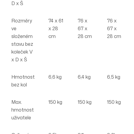
D x Š
Rozměry
74 x 61
76 x
76 x
ve
x 28
67 x
67 x
složeném
cm
28 cm
28 cm
stavu bez
koleček V
x D x Š
Hmotnost
6,6 kg
6,4 kg
6,5 kg
bez kol
Max.
150 kg
150 kg
150 kg
hmotnost
uživatele