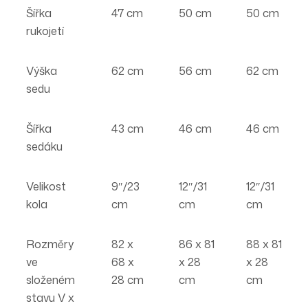
Šířka
47 cm
50 cm
50 cm
rukojetí
Výška
62 cm
56 cm
62 cm
sedu
Šířka
43 cm
46 cm
46 cm
sedáku
Velikost
9″/23
12″/31
12″/31
kola
cm
cm
cm
Rozměry
82 x
86 x 81
88 x 81
ve
68 x
x 28
x 28
složeném
28 cm
cm
cm
stavu V x