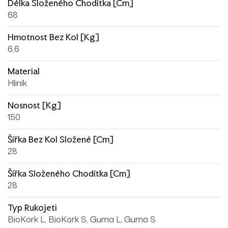
Délka Složeného Chodítka [cm]
68
Hmotnost Bez Kol [kg]
6,6
Material
Hliník
Nosnost [kg]
150
Šířka Bez Kol Složené [cm]
28
Šířka Složeného Chodítka [cm]
28
Typ Rukojeti
BioKork L, BioKork S, Guma L, Guma S