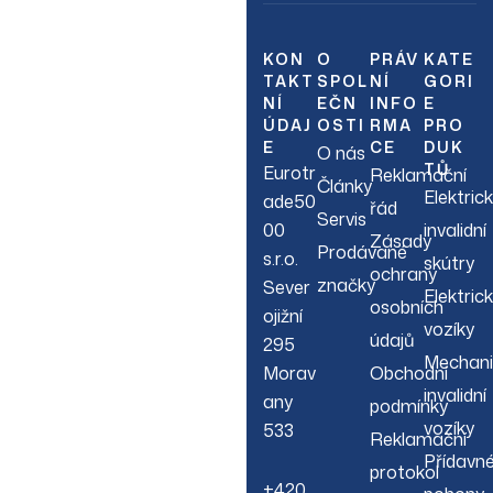
Join Our
Newsletter
KON
O
PRÁV
KATE
TAKT
SPOL
NÍ
GORI
NÍ
EČN
INFO
E
Sign up to hear about
ÚDAJ
OSTI
RMA
PRO
our latest sales, new
E
CE
DUK
O nás
arrivals & more.
TŮ
Eurotr
Reklamační
Články
Elektric
ade50
řád
Servis
00
invalidní
Zásady
Prodávané
s.r.o.
skútry
ochrany
značky
Sever
Elektric
osobních
ojižní
vozíky
údajů
295
Mechani
Morav
Obchodní
invalidní
any
podmínky
vozíky
533
Reklamační
Přídavn
protokol
+420