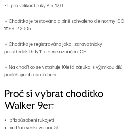
• L pro velikost ruky 8,5-12,0
⭐ Chodítko je testováno a plně schváleno dle normy ISO
11199-2:2005.
⭐
Chodítko je registrováno jako „zdravotnický
prostředek třídy 1“ a nese označení CE.
⭐ Na chodítko se vztahuje 10letá záruka, s výjimkou dílů
podléhajících opotřebení.
Proč si vybrat chodítko
Walker 9er:
přizpůsobení rukojetí
vnitřní i venkovní použití