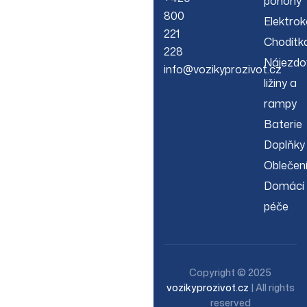
pohony
800
Elektrok
221
Chodítk
228
Nájezdo
info@vozikyprozivot.cz
ližiny a
rampy
Baterie
Doplňky
Oblečen
Domácí
péče
Copyright © 2025
vozikyprozivot.cz
| All rights
reserved