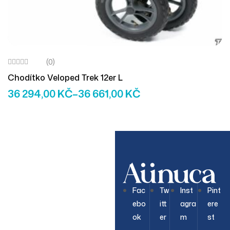
(0)
Chodítko Veloped Trek 12er L
36 294,00
KČ
–
36 661,00
KČ
OUR NEWSLETTER
Join Our
Fac
Tw
Inst
Pint
ebo
itt
agra
ere
Newsletter
ok
er
m
st