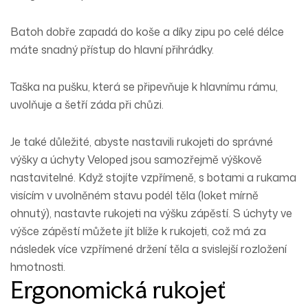
Batoh dobře zapadá do koše a díky zipu po celé délce
máte snadný přístup do hlavní přihrádky.
Taška na pušku, která se připevňuje k hlavnímu rámu,
uvolňuje a šetří záda při chůzi.
Je také důležité, abyste nastavili rukojeti do správné
výšky a úchyty Veloped jsou samozřejmě výškově
nastavitelné. Když stojíte vzpřímeně, s botami a rukama
visícím v uvolněném stavu podél těla (loket mírně
ohnutý), nastavte rukojeti na výšku zápěstí. S úchyty ve
výšce zápěstí můžete jít blíže k rukojeti, což má za
následek více vzpřímené držení těla a svislejší rozložení
hmotnosti.
Ergonomická rukojeť