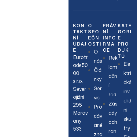
Sign up to hear about
our latest sales, new
arrivals & more.
KON
O
PRÁV
KATE
TAKT
SPOL
NÍ
GORI
NÍ
EČN
INFO
E
ÚDAJ
OSTI
RMA
PRO
E
CE
DUK
O
TŮ
Eurotr
Rek
nás
Ele
ade50
lam
Člá
00
ktri
ačn
nky
s.r.o.
cké
í
Ser
Sever
inv
řád
ojižní
vis
alid
Zás
295
Pro
ní
Morav
ady
dáv
skú
any
och
ané
try
533
ran
zna