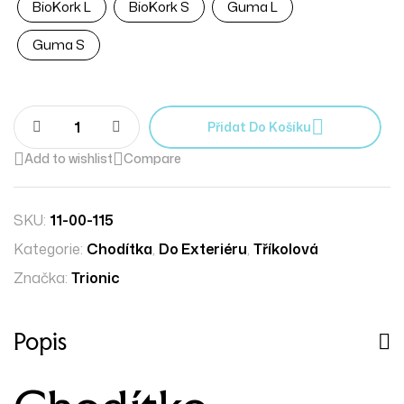
BioKork L
BioKork S
Guma L
Guma S
Přidat Do Košíku
Add to wishlist
Compare
SKU:
11-00-115
Kategorie:
Chodítka
,
Do Exteriéru
,
Tříkolová
Značka:
Trionic
Popis