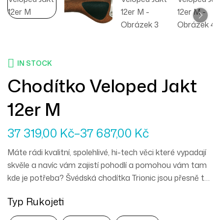
IN STOCK
Chodítko Veloped Jakt
12er M
37 319,00
Kč
–
37 687,00
Kč
Máte rádi kvalitní, spolehlivé, hi-tech věci které vypadají
skvěle a navíc vám zajistí pohodlí a pomohou vám tam
kde je potřeba? Švédská chodítka Trionic jsou přesně to
pravé pro vás. Mercedes mezi chodítky a můžete
Typ Rukojeti
vyrazit kamkoliv zajakéhokoliv počasí.