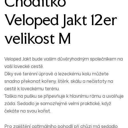
Chodítko
Veloped Jakt 12er
velikost M
Veloped Jakt bude vaším důvěryhodným společníkem na
vaší lovecké cestě.
Díky své terénní úpravě a lezeckému kolu můžete
snadno překonat kořeny, štěrk, skálu a nečistoty na
cestě k loveckému terénu.
Taška na pušku se připevňuje k hlavnímu rámu a uvolňuje
záda. Sedadlo je samozřejmě velmi praktické, když
čekáte na svou kořist.
Pro zajištění optimálního pohodlí při chůzi má sedadlo