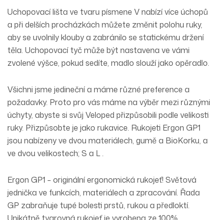
Uchopovací lišta ve tvaru písmene V nabízí více úchopů
a při delších procházkách můžete změnit polohu ruky,
aby se uvolnily klouby a zabránilo se statickému držení
těla. Uchopovací tyč může být nastavena ve vámi
zvolené výšce, pokud sedíte, madlo slouží jako opěradlo.
Všichni jsme jedineční a máme různé preference a
požadavky. Proto pro vás máme na výběr mezi různými
úchyty, abyste si svůj Veloped přizpůsobili podle velikosti
ruky. Přizpůsobte je jako rukavice. Rukojeti Ergon GP1
jsou nabízeny ve dvou materiálech, gumě a BioKorku, a
ve dvou velikostech; S a L .
Ergon GP1 – originální ergonomická rukojeť! Světová
jednička ve funkcích, materiálech a zpracování. Řada
GP zabraňuje tupé bolesti prstů, rukou a předloktí.
Unikátně tvarovná rukojeť je vyrobena ze 100%