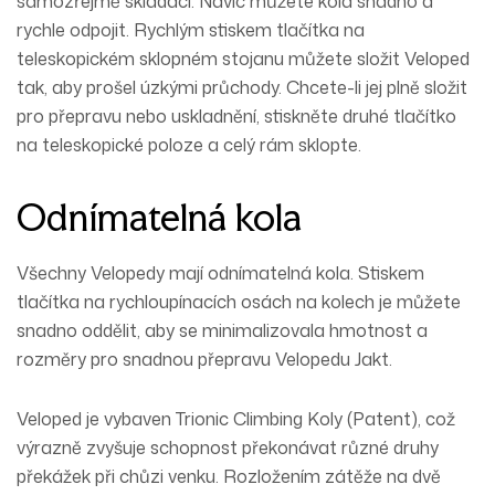
samozřejmě skládací. Navíc můžete kola snadno a
rychle odpojit. Rychlým stiskem tlačítka na
teleskopickém sklopném stojanu můžete složit Veloped
tak, aby prošel úzkými průchody. Chcete-li jej plně složit
pro přepravu nebo uskladnění, stiskněte druhé tlačítko
na teleskopické poloze a celý rám sklopte.
Odnímatelná kola
Všechny Velopedy mají odnímatelná kola. Stiskem
tlačítka na rychloupínacích osách na kolech je můžete
snadno oddělit, aby se minimalizovala hmotnost a
rozměry pro snadnou přepravu Velopedu Jakt.
Veloped je vybaven Trionic Climbing Koly (Patent), což
výrazně zvyšuje schopnost překonávat různé druhy
překážek při chůzi venku. Rozložením zátěže na dvě