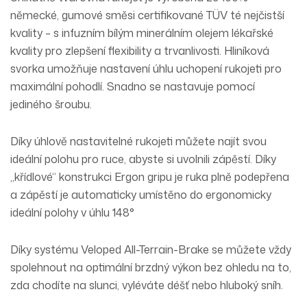
německé, gumové směsi certifikované TÜV té nejčistší
kvality – s infuzním bílým minerálním olejem lékařské
kvality pro zlepšení flexibility a trvanlivosti. Hliníková
svorka umožňuje nastavení úhlu uchopení rukojeti pro
maximální pohodlí. Snadno se nastavuje pomocí
jediného šroubu.
Díky úhlově nastavitelné rukojeti můžete najít svou
ideální polohu pro ruce, abyste si uvolnili zápěstí. Díky
„křídlové“ konstrukci Ergon gripu je ruka plně podepřena
a zápěstí je automaticky umístěno do ergonomicky
ideální polohy v úhlu 148°
Díky systému Veloped All-Terrain-Brake se můžete vždy
spolehnout na optimální brzdný výkon bez ohledu na to,
zda chodíte na slunci, vyléváte déšť nebo hluboký sníh.