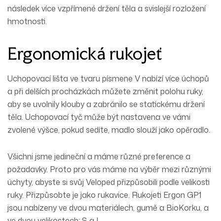
následek více vzpřímené držení těla a svislejší rozložení
hmotnosti.
Ergonomická rukojeť
Uchopovací lišta ve tvaru písmene V nabízí více úchopů
a při delších procházkách můžete změnit polohu ruky,
aby se uvolnily klouby a zabránilo se statickému držení
těla. Uchopovací tyč může být nastavena ve vámi
zvolené výšce, pokud sedíte, madlo slouží jako opěradlo.
Všichni jsme jedineční a máme různé preference a
požadavky. Proto pro vás máme na výběr mezi různými
úchyty, abyste si svůj Veloped přizpůsobili podle velikosti
ruky. Přizpůsobte je jako rukavice. Rukojeti Ergon GP1
jsou nabízeny ve dvou materiálech, gumě a BioKorku, a
ve dvou velikostech; S a L .