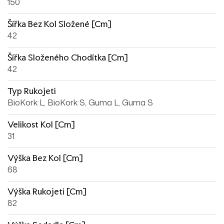
150
Šířka Bez Kol Složené [cm]
42
Šířka Složeného Chodítka [cm]
42
Typ Rukojeti
BioKork L, BioKork S, Guma L, Guma S
Velikost Kol [cm]
31
Výška Bez Kol [cm]
68
Výška Rukojeti [cm]
82