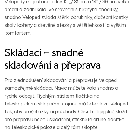
Velopedy mají standardně 12 „/ 31 cm a 14“ / 36 cm velká
přední a zadní kola. Ve srovnání s běžnými chodítky,
snadno Veloped zvládá štěrk, obrubníky, dlažební kostky,
skály, kořeny a dřevěné stezky s větší lehkostí a vyšším
komfortem.
Skládací – snadné
skladování a přeprava
Pro zjednodušení skladování a přepravu je Veloped
samozřejmě skládací. Navíc můžete kola snadno a
rychle odpojit. Rychlým stiskem tlačítka na
teleskopickém sklopném stojanu můžete složit Veloped
tak, aby prošel úzkými průchody. Chcete-li jej plně složit
pro přepravu nebo uskladnění, stiskněte druhé tlačítko
na teleskopické poloze a celý rám sklopte.