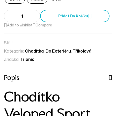
Přidat Do Košíku
Add to wishlist
Compare
SKU:
-
Kategorie:
Chodítka
,
Do Exteriéru
,
Tříkolová
Značka:
Trionic
Popis
Chodítko
Veloped Sport