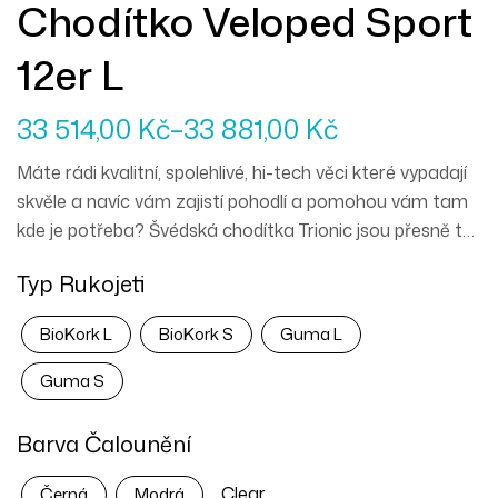
Chodítko Veloped Sport
12er L
33 514,00
Kč
–
33 881,00
Kč
Máte rádi kvalitní, spolehlivé, hi-tech věci které vypadají
skvěle a navíc vám zajistí pohodlí a pomohou vám tam
kde je potřeba? Švédská chodítka Trionic jsou přesně to
pravé pro vás. Mercedes mezi chodítky a můžete
Typ Rukojeti
vyrazit kamkoliv zajakéhokoliv počasí.
BioKork L
BioKork S
Guma L
Guma S
Barva Čalounění
Clear
Černá
Modrá