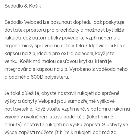
Sedadlo & Košik
Sedadlo Veloped lze posunout dopředu, což poskytuje
dostatek prostoru pro procházky a možnost být blíže
rukojeti, což automaticky povede ke vzpřímenému a
ergonomicky správnému držení těla. Odpovídající koš s
kapsou na zip, ideální pro extra oblečení, když jste
venku. Košík má malou dešťovou krytku, která je
integrována s kapsou na zip. Vyrobeno z voděodolného
a odolného 600D polyesteru.
Je také důležité, abyste nastavili rukojeti do správné
výšky a úchyty Veloped jsou samozřejmě výškově
nastavitelné. Když stojíte vzpřímeně, s botami a rukama
visícím v uvolněném stavu podél těla (loket mírně
ohnutý), nastavte rukojeti na výšku zápěstí. S úchyty ve
výšce zápěstí můžete jít blíže k rukojeti, což má za