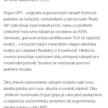
Ergon GP1 – originální ergonomická rukojeť! Světová
jednička ve funkcích, materiálech a zpracování. Řada
GP zabraňuje tupé bolesti prstů, rukou a předloktí.
Unikátně tvarovná rukojeť je vyrobena ze 100%
německé, gumové směsi certifikované TÜV té nejčistší
kvality – s infuzním bílým minerálním olejem lékařské
kvality pro zlepšení flexibility a trvanlivosti. Hliníková
svorka umožňuje nastavení úhlu uchopení rukojeti pro
maximální pohodlí. Snadno se nastavuje pomocí
jediného šroubu.
Díky úhlově nastavitelné rukojeti můžete najít svou
ideální polohu pro ruce, abyste si uvolnili zápěstí. Díky
„křídlové“ konstrukci Ergon gripu je ruka plně podepřena
a zápěstí je automaticky umístěno do ergonomicky
ideální polohy v úhlu 148°