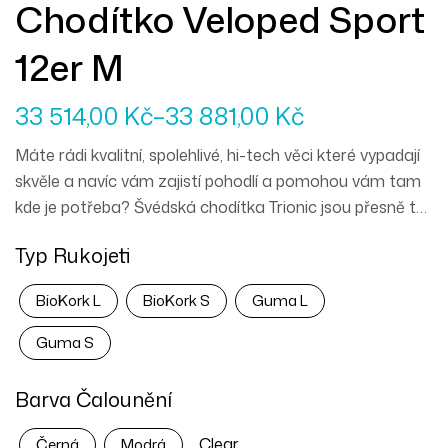
Chodítko Veloped Sport
12er M
33 514,00
Kč
–
33 881,00
Kč
Máte rádi kvalitní, spolehlivé, hi-tech věci které vypadají
skvěle a navíc vám zajistí pohodlí a pomohou vám tam
kde je potřeba? Švédská chodítka Trionic jsou přesně to
pravé pro vás. Mercedes mezi chodítky a můžete
Typ Rukojeti
vyrazit kamkoliv zajakéhokoliv počasí.
BioKork L
BioKork S
Guma L
Guma S
Barva Čalounění
Clear
Černá
Modrá