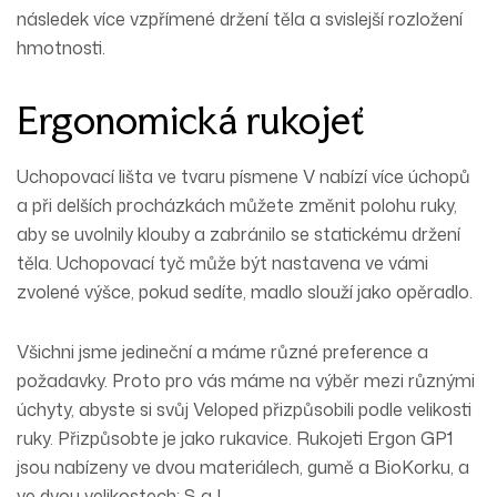
následek více vzpřímené držení těla a svislejší rozložení
hmotnosti.
Ergonomická rukojeť
Uchopovací lišta ve tvaru písmene V nabízí více úchopů
a při delších procházkách můžete změnit polohu ruky,
aby se uvolnily klouby a zabránilo se statickému držení
těla. Uchopovací tyč může být nastavena ve vámi
zvolené výšce, pokud sedíte, madlo slouží jako opěradlo.
Všichni jsme jedineční a máme různé preference a
požadavky. Proto pro vás máme na výběr mezi různými
úchyty, abyste si svůj Veloped přizpůsobili podle velikosti
ruky. Přizpůsobte je jako rukavice. Rukojeti Ergon GP1
jsou nabízeny ve dvou materiálech, gumě a BioKorku, a
ve dvou velikostech; S a L .