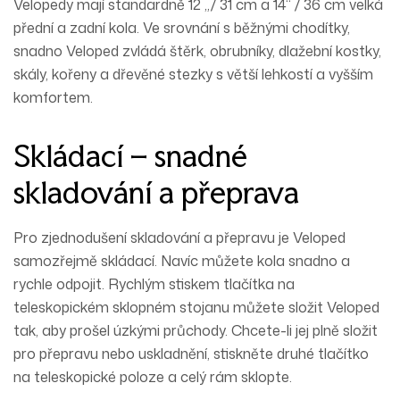
Velopedy mají standardně 12 „/ 31 cm a 14“ / 36 cm velká
přední a zadní kola. Ve srovnání s běžnými chodítky,
snadno Veloped zvládá štěrk, obrubníky, dlažební kostky,
skály, kořeny a dřevěné stezky s větší lehkostí a vyšším
komfortem.
Skládací – snadné
skladování a přeprava
Pro zjednodušení skladování a přepravu je Veloped
samozřejmě skládací. Navíc můžete kola snadno a
rychle odpojit. Rychlým stiskem tlačítka na
teleskopickém sklopném stojanu můžete složit Veloped
tak, aby prošel úzkými průchody. Chcete-li jej plně složit
pro přepravu nebo uskladnění, stiskněte druhé tlačítko
na teleskopické poloze a celý rám sklopte.