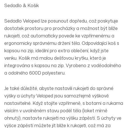
Sedadlo & Košik
Sedadlo Veloped lze posunout dopředu, což poskytuje
dostatek prostoru pro procházky a možnost být blíže
rukojeti, což automaticky povede ke vzpřímenému a
ergonomicky správnému držení těla. Odpovídající koš s
kapsou na zip, ideální pro extra oblečení, když jste
venku. Košík má malou dešťovou krytku, která je
integrována s kapsou na zip. Vyrobeno z voděodolného
a odolného 600D polyesteru.
Je také důležité, abyste nastavili rukojeti do správné
výšky a úchyty Veloped jsou samozřejmě výškově
nastavitelné. Když stojíte vzpřímeně, s botami a rukama
visícím v uvolněném stavu podél těla (loket mírně
ohnutý), nastavte rukojeti na výšku zápěstí. S úchyty ve
výšce zápěstí můžete jít blíže k rukojeti, což má za