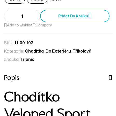
Přidat Do Košíku
Add to wishlist
Compare
SKU:
11-00-103
Kategorie:
Chodítka
,
Do Exteriéru
,
Tříkolová
Značka:
Trionic
Popis
Chodítko
Veloped Sport