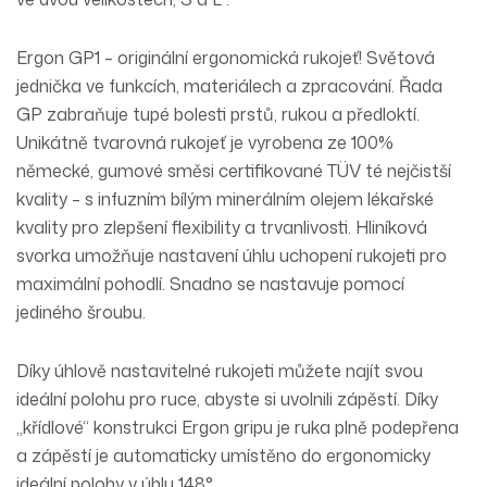
Ergon GP1 – originální ergonomická rukojeť! Světová
jednička ve funkcích, materiálech a zpracování. Řada
GP zabraňuje tupé bolesti prstů, rukou a předloktí.
Unikátně tvarovná rukojeť je vyrobena ze 100%
německé, gumové směsi certifikované TÜV té nejčistší
kvality – s infuzním bílým minerálním olejem lékařské
kvality pro zlepšení flexibility a trvanlivosti. Hliníková
svorka umožňuje nastavení úhlu uchopení rukojeti pro
maximální pohodlí. Snadno se nastavuje pomocí
jediného šroubu.
Díky úhlově nastavitelné rukojeti můžete najít svou
ideální polohu pro ruce, abyste si uvolnili zápěstí. Díky
„křídlové“ konstrukci Ergon gripu je ruka plně podepřena
a zápěstí je automaticky umístěno do ergonomicky
ideální polohy v úhlu 148°