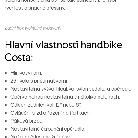
rychlost a snadné přesuny.
Zadní box (volitelné vybavení)
Hlavní vlastnosti handbike
Costa:
Hliníkový rám.
26″ kola s pneumatikami.
Nastavitelná výška, hloubka, sklon sedáku a opěradla.
Opěrka nohou nastavitelná v několika polohách.
Odklon zadních kol: 12° nebo 6°.
Ovládání brzd a řazení na řídítkách.
Páková brzda.
Nastavitelné čalounění opěradla.
Nožní opěrky a nožní pásy.