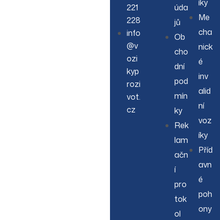
íky
221
úda
Me
228
jů
cha
info
Ob
@v
nick
cho
ozi
é
dní
kyp
inv
pod
rozi
alid
mín
vot.
ní
cz
ky
voz
Rek
íky
lam
Příd
ačn
avn
í
é
pro
poh
tok
ony
ol