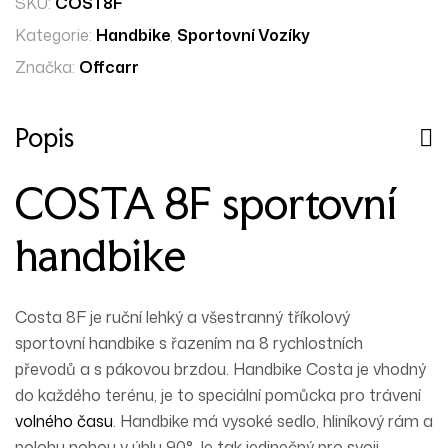
SKU:
COST8F
Kategorie:
Handbike
,
Sportovní Vozíky
Značka:
Offcarr
Popis
COSTA 8F sportovní
handbike
Costa 8F je ruční lehký a všestranný
tříkolový
sportovní handbike s řazením na 8 rychlostních
převodů
a s
pákovou
brzdou. Handbike Costa je vhodný
do každého terénu, je to speciální pomůcka pro trávení
volného času
. Handbike má vysoké sedlo,
hliníkový
rám a
polohu nohou v úhlu 90°. Je tak jedinečný pro svoji