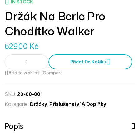
IN STOCK
Držák Na Berle Pro
Chodítko Walker
529,00
Kč
Přidat Do Košíku
Add to wishlist
Compare
SKU:
20-00-001
Kategorie:
Držáky
,
Příslušenství A Doplňky
Popis