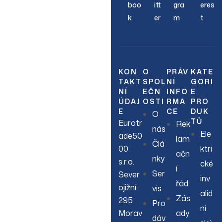
Join Our
boo
itt
gra
eres
k
er
m
t
Newsletter
Sign up to hear about
our latest sales, new
KON
O
PRÁV
KATE
TAKT
SPOL
NÍ
GORI
arrivals & more.
NÍ
EČN
INFO
E
ÚDAJ
OSTI
RMA
PRO
E
CE
DUK
O
TŮ
Eurotr
Rek
nás
Ele
ade50
lam
Člá
00
ktri
ačn
nky
s.r.o.
cké
í
Ser
Sever
inv
řád
ojižní
vis
alid
Zás
295
Pro
ní
Morav
ady
dáv