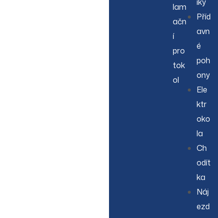
íky
lam
Příd
ačn
avn
í
é
pro
poh
tok
ony
ol
Ele
ktr
oko
la
Ch
odít
ka
Náj
ezd