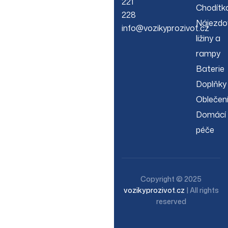
221
Chodítk
228
Nájezdo
info@vozikyprozivot.cz
ližiny a
rampy
Baterie
Doplňky
Oblečen
Domácí
péče
Copyright © 2025
vozikyprozivot.cz
| All rights
reserved