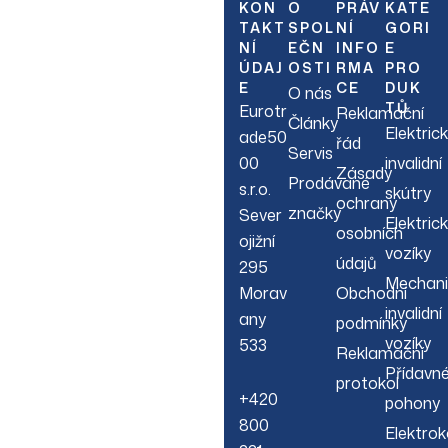
Newsletter
KON
O
PRÁV
KATE
TAKT
SPOL
NÍ
GORI
NÍ
EČN
INFO
E
Sign up to hear about
ÚDAJ
OSTI
RMA
PRO
our latest sales, new
E
CE
DUK
O nás
arrivals & more.
TŮ
Eurotr
Reklamační
Články
Elektric
ade50
řád
Servis
00
invalidní
Zásady
Prodávané
s.r.o.
skútry
ochrany
značky
Sever
Elektric
osobních
ojižní
vozíky
údajů
295
Mechani
Morav
Obchodní
invalidní
any
podmínky
vozíky
533
Reklamační
Přídavn
protokol
+420
pohony
800
Elektrok