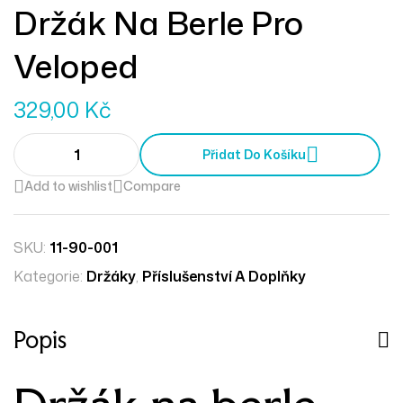
Držák Na Berle Pro
Veloped
329,00
Kč
Přidat Do Košíku
Add to wishlist
Compare
SKU:
11-90-001
Kategorie:
Držáky
,
Příslušenství A Doplňky
Popis