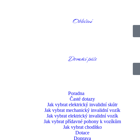
Oblečení
tce snižuje tření na kůži. Délkový streč usnadňuje nastavení délky džín
ání.
toru, pokud potřebujete provádět akce v oblasti rozkroku.
tele, kteří mají kolena u sebe. Džíny jsou vyrobené pro jízdu na invalid
.
Domácí péče
 a dobře sedí.
Poradna
Časté dotazy
Jak vybrat elektrický invalidní skútr
Jak vybrat mechanický invalidní vozík
Jak vybrat elektrický invalidní vozík
Jak vybrat přídavné pohony k vozíkům
Jak vybrat chodítko
Dotace
Doprava