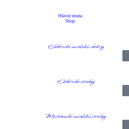
Hlavní strana
Shop
Elektrické invalidní skútry
Homepage
Produkty
Oblečení
Džíny Regular Fit Garupa na knoflíky
Elektrické vozíky
Mechanické invalidní vozíky