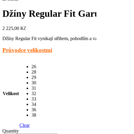
Džíny Regular Fit Garupa na kn
2 225,00
Kč
Džíny Regular Fit vynikají střihem, pohodlím a vzhledem. Zapínání je
Průvodce velikostmi
26
28
29
30
31
Velikost
32
33
34
36
38
Clear
Quantity