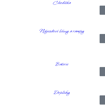
Chodítka
Nájezdové ližiny a rampy
Baterie
 který byly vyrobeny. Vynikají pohodlím, střihem, výkonem a vzhledem. Js
ání
těchto džínů je na knoflíky.
idelný zužující se střih.
 lycry. Má tmavě šedý podklad, který přechází do světlejších tónů.
Doplňky