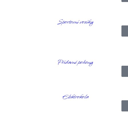
oflíky
Sportovní vozíky
 pomocí knoflíků. Džíny mají postupně se zužující střih.
Přídavné pohony
Elektrokola