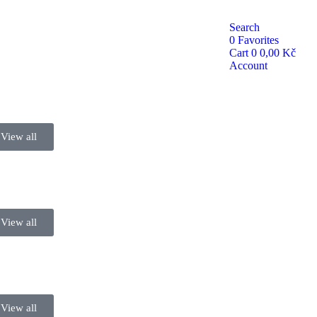
Search
0
Favorites
Cart
0
0,00
Kč
Account
View all
View all
View all