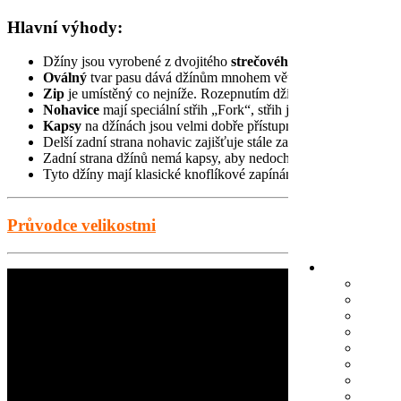
Hlavní výhody:
Džíny jsou vyrobené z dvojitého
strečového
denimu. Streč v lá
Oválný
tvar pasu dává džínům mnohem větší prostor pro oblék
Zip
je umístěný co nejníže. Rozepnutím džínů získáte více pros
Nohavice
mají speciální střih „Fork“, střih je určený pro uživa
Kapsy
na džínách jsou velmi dobře přístupné i ze sedu.
Delší zadní strana nohavic zajišťuje stále zakryté kotníky.
Zadní strana džínů nemá kapsy, aby nedocházelo k otlačeninám
Tyto džíny mají klasické knoflíkové zapínání, které však netlačí
Průvodce velikostmi