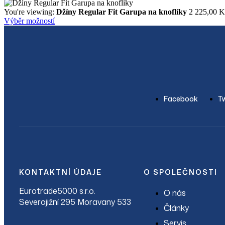
You're viewing:
Džíny Regular Fit Garupa na knoflíky
2 225,00
K
Výběr možností
Facebook
Tw
KONTAKTNÍ ÚDAJE
O SPOLEČNOSTI
Eurotrade5000 s.r.o.
O nás
Severojižní 295 Moravany 533
Články
Servis