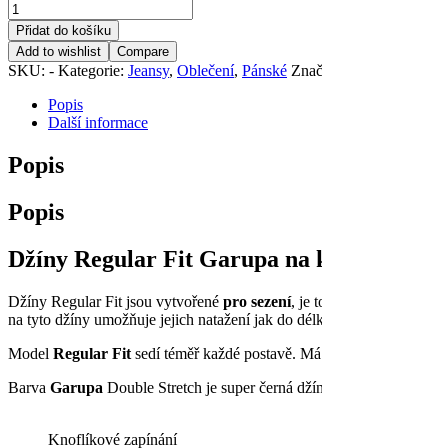
Přidat do košíku
Add to wishlist
Compare
SKU:
-
Kategorie:
Jeansy
,
Oblečení
,
Pánské
Značka:
Kinetic Balance
Popis
Další informace
Popis
Popis
Džíny Regular Fit Garupa na knoflíky
Džíny Regular Fit jsou vytvořené
pro sezení
, je to hlavní účel, pro
na tyto džíny umožňuje jejich natažení jak do délky, tak i šířky.
Zapín
Model
Regular Fit
sedí téměř každé postavě. Má tvar mrkve, tedy prav
Barva
Garupa
Double Stretch je super černá džínovina 11,5 oz s 3 %
Knoflíkové zapínání