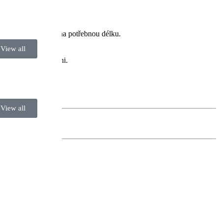
ů. Stačí je stáhnout na potřebnou délku.
View all
ním vozíku, ne na koni.
View all