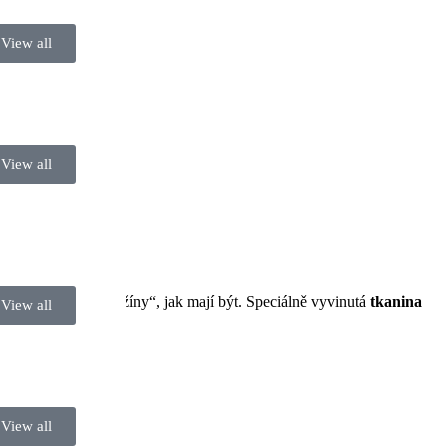
View all
View all
ou to tzv. „sedící džíny“, jak mají být. Speciálně vyvinutá
tkanina
View all
View all