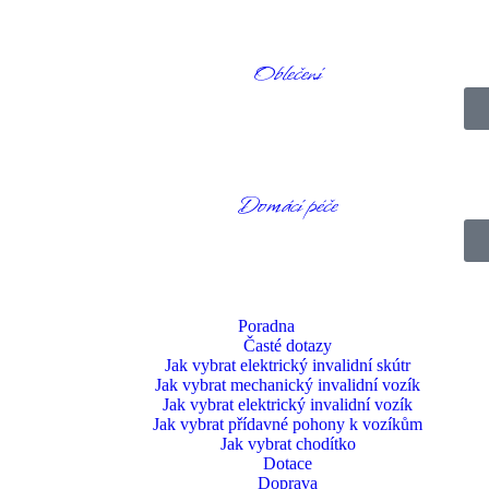
.
ip. Toto zapínání je velmi praktické a tiché.
Oblečení
Domácí péče
Poradna
Časté dotazy
Jak vybrat elektrický invalidní skútr
Jak vybrat mechanický invalidní vozík
Jak vybrat elektrický invalidní vozík
Jak vybrat přídavné pohony k vozíkům
Jak vybrat chodítko
Dotace
Doprava