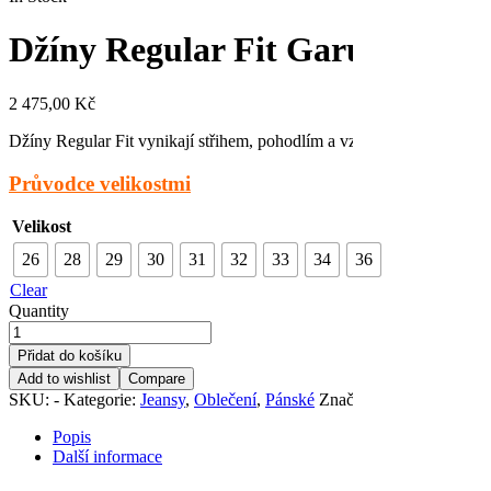
Džíny Regular Fit Garupa na m
2 475,00
Kč
Džíny Regular Fit vynikají střihem, pohodlím a vzhledem. Zapínání j
Průvodce velikostmi
Velikost
26
28
29
30
31
32
33
34
36
Clear
Quantity
Přidat do košíku
Add to wishlist
Compare
SKU:
-
Kategorie:
Jeansy
,
Oblečení
,
Pánské
Značka:
Kinetic Balance
Popis
Další informace