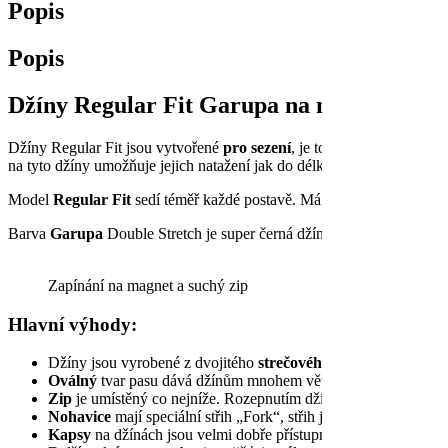
Popis
Popis
Džíny Regular Fit Garupa na magnet
Džíny Regular Fit jsou vytvořené
pro sezení
, je to hlavní účel, pro
na tyto džíny umožňuje jejich natažení jak do délky, tak i šířky.
Zapín
Model
Regular Fit
sedí téměř každé postavě. Má tvar mrkve, tedy prav
Barva
Garupa
Double Stretch je super černá džínovina 11,5 oz s 3 %
Zapínání na magnet a suchý zip
Hlavní výhody:
Džíny jsou vyrobené z dvojitého
strečového
denimu. Streč v lá
Oválný
tvar pasu dává džínům mnohem větší prostor pro oblék
Zip
je umístěný co nejníže. Rozepnutím džínů získáte více pros
Nohavice
mají speciální střih „Fork“, střih je určený pro uživa
Kapsy
na džínách jsou velmi dobře přístupné i ze sedu.