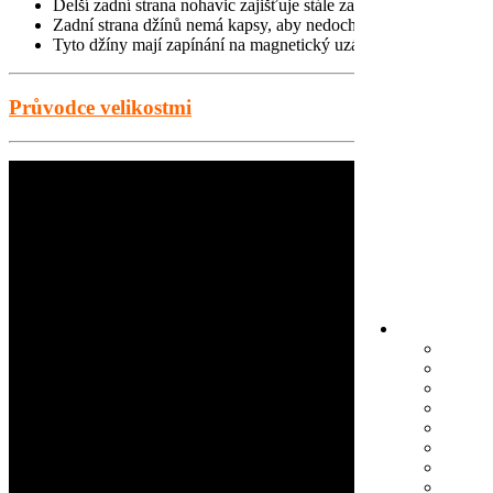
Delší zadní strana nohavic zajišťuje stále zakryté kotníky.
Zadní strana džínů nemá kapsy, aby nedocházelo k otlačeninám
Tyto džíny mají zapínání na magnetický uzávěr Fidlock a suchý z
Průvodce velikostmi