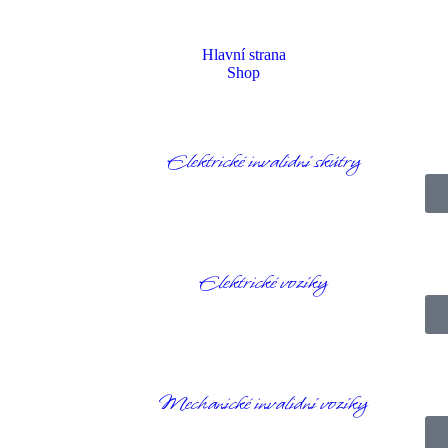
Hlavní strana
Shop
Elektrické invalidní skútry
Homepage
Produkty
Oblečení
Džíny Regular Fit Garupa na magnet
Elektrické vozíky
Mechanické invalidní vozíky