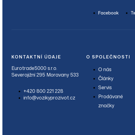
Facebook
Tw
KONTAKTNÍ ÚDAJE
O SPOLEČNOSTI
Eurotrade5000 s.r.o.
O nás
Severojižní 295 Moravany 533
Články
Servis
+420 800 221 228
Prodávané
info@vozikyprozivot.cz
značky