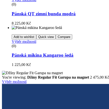
(0)
Pánská QT zimní bunda modrá
8 225,00
Kč
Add to wishlist
Quick view
Compare
Výběr možností
(0)
Pánská mikina Kangaroo šedá
1 225,00
Kč
You're viewing:
Džíny Regular Fit Garupa na magnet
2 475,00
K
Výběr možností