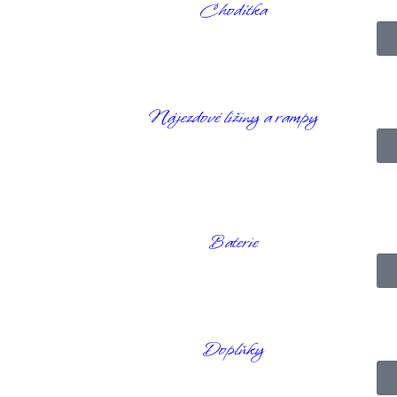
Chodítka
Nájezdové ližiny a rampy
 který byly vyrobeny. Vynikají pohodlím, střihem, výkonem a vzhledem. Js
ání
těchto džínů je na magnetický uzávěr Fidlock a suchý zip.
idelný zužující se střih.
 lycry. Má tmavě šedý podklad, který přechází do světlejších tónů.
Baterie
tce snižuje tření na kůži. Délkový streč usnadňuje nastavení délky džín
ání.
Doplňky
toru, pokud potřebujete provádět akce v oblasti rozkroku.
tele, kteří mají kolena u sebe. Džíny jsou vyrobené pro jízdu na invalid