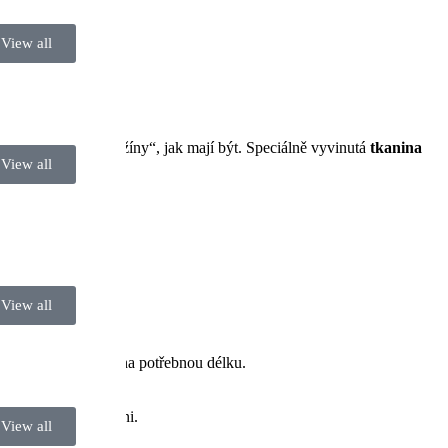
View all
ou to tzv. „sedící džíny“, jak mají být. Speciálně vyvinutá
tkanina
View all
View all
ů. Stačí je stáhnout na potřebnou délku.
ním vozíku, ne na koni.
View all