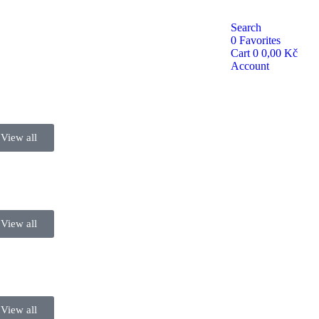
Search
0
Favorites
Cart
0
0,00
Kč
Account
View all
View all
View all