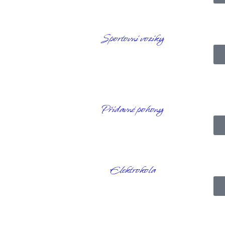
agnet
Sportovní vozíky
e pomocí magnetu a suchého zipu. Džíny mají postupně se zužující střih
Přídavné pohony
Elektrokola