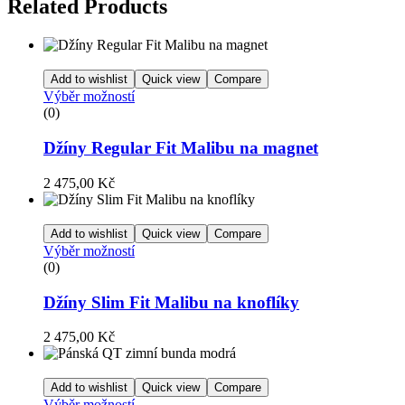
Related Products
Add to wishlist
Quick view
Compare
Výběr možností
(0)
Džíny Regular Fit Malibu na magnet
2 475,00
Kč
Add to wishlist
Quick view
Compare
Výběr možností
(0)
Džíny Slim Fit Malibu na knoflíky
2 475,00
Kč
Add to wishlist
Quick view
Compare
Výběr možností