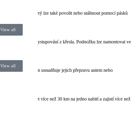
tahem čalounění, který lze také povolit nebo utáhnout pomocí pásků
View all
 při nastupování a vystupování z křesla. Podnožku lze namontovat ve
View all
kým hliníkovým rámem usnadňuje jejich přepravu autem nebo
ož vám umožní ujet více než 30 km na jedno nabití a zajistí více než