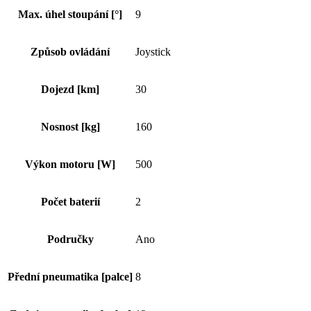
Max. úhel stoupání [°]
9
Způsob ovládání
Joystick
Dojezd [km]
30
Nosnost [kg]
160
Výkon motoru [W]
500
Počet baterií
2
Područky
Ano
Přední pneumatika [palce]
8