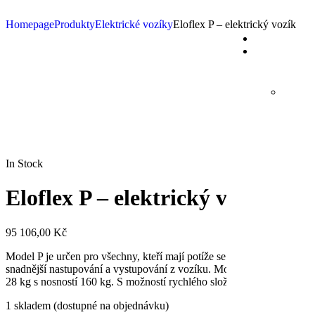
Homepage
Produkty
Elektrické vozíky
Eloflex P – elektrický vozík
In Stock
Eloflex P – elektrický vozík
95 106,00
Kč
Model P je určen pro všechny, kteří mají potíže se vstáváním z běžné
snadnější nastupování a vystupování z vozíku. Model P je také vybaven
28 kg s nosností 160 kg. S možností rychlého složení.
1 skladem (dostupné na objednávku)