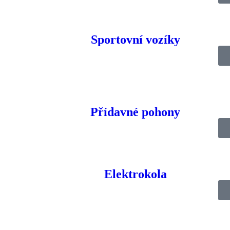
Sportovní vozíky
ádací
,
Univerzální
,
Zvedací a vertikalizační
Značka:
Eloflex
Přídavné pohony
ozík
Elektrokola
ho invalidního vozíku. Je vybaven funkcí elektrického naklápění, která
o něco vyšším sedákem než naše ostatní modely, který je ideální pro vyš
352 liber), což z něj činí oblíbený model u našich těžších uživatelů. N
Eloflex jej snadno uložíte do auta nebo si jej vezmete s sebou při ces