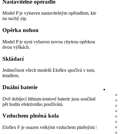
Nastavitelné opěradlo
Model P je vybaven nastavitelným opěradlem, které lze zvednout nebo
na suchý zip.
Opěrka nohou
Model P je nyní vybaven novou chytrou opěrkou nohou s dvojitým klo
dvou výškách.
Skládací
Jedinečnost všech modelů Eloflex spočívá v tom, že je lze snadno s
letadlem.
Duální baterie
Dvě dobíjecí lithium-iontové baterie jsou součástí standardní výbavy
pět hodin efektivního používání.
Vzduchem plněná kola
Eloflex F je osazen velkými vzduchem plněnými koly, což vám zaruču