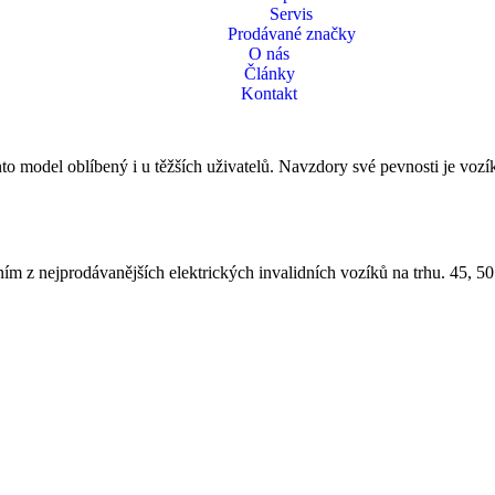
Servis
Prodávané značky
O nás
nologie je založena na nejnovější konstrukci bezkartáčového motoru, 
Články
Kontakt
nto model oblíbený i u těžších uživatelů. Navzdory své pevnosti je voz
 z nejprodávanějších elektrických invalidních vozíků na trhu. 45, 50 