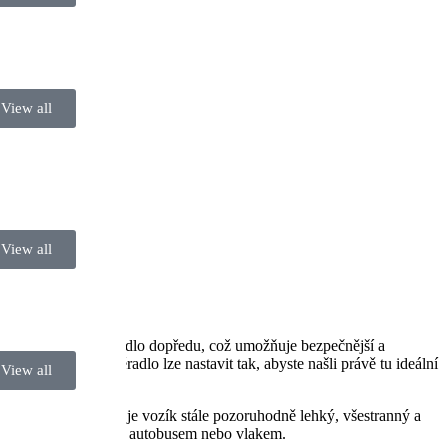
View all
View all
 zvedá a naklání sedadlo dopředu, což umožňuje bezpečnější a
ší uživatele. Opěradlo lze nastavit tak, abyste našli právě tu ideální
View all
avzdory své pevnosti je vozík stále pozoruhodně lehký, všestranný a
tování letadlem, lodí, autobusem nebo vlakem.