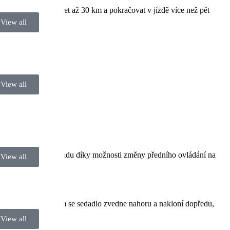
na jedno nabití ujet až 30 km a pokračovat v jízdě více než pět
View all
View all
ůže být ovládán zezadu díky možnosti změny předního ovládání na
View all
ku. Plynulým pohybem se sedadlo zvedne nahoru a nakloní dopředu,
View all