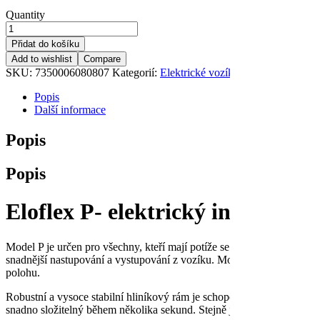
Quantity
Přidat do košíku
Add to wishlist
Compare
SKU:
7350006080807
Kategorií:
Elektrické vozíky
,
Exteriérové
,
Skl
Popis
Další informace
Popis
Popis
Eloflex P- elektrický invalidní v
Model P je určen pro všechny, kteří mají potíže se vstáváním z běžné
snadnější nastupování a vystupování z vozíku. Model P je také vybaven 
polohu.
Robustní a vysoce stabilní hliníkový rám je schopen unést až 160 kg (
snadno složitelný během několika sekund. Stejně jako všechny modely 