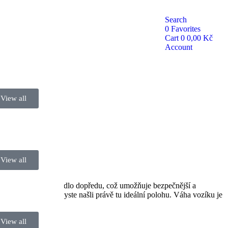
Search
0
Favorites
Cart
0
0,00
Kč
Account
View all
View all
 zvedá a naklání sedadlo dopředu, což umožňuje bezpečnější a
lze nastavit tak, abyste našli právě tu ideální polohu. Váha vozíku je
View all