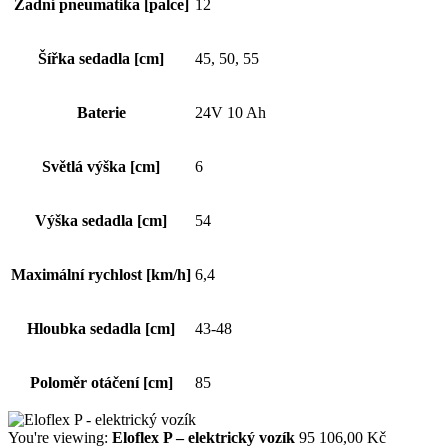
Zadní pneumatika [palce]
12
Šířka sedadla [cm]
45, 50, 55
Baterie
24V 10 Ah
Světlá výška [cm]
6
Výška sedadla [cm]
54
Maximální rychlost [km/h]
6,4
Hloubka sedadla [cm]
43-48
Poloměr otáčení [cm]
85
You're viewing:
Eloflex P – elektrický vozík
95 106,00
Kč