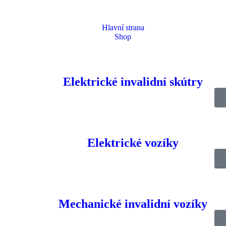
Hlavní strana
Shop
Elektrické invalidní skútry
Elektrické vozíky
ho invalidního vozíku. Je vybaven funkcí elektrického naklápění, která
 o něco vyšším sedákem, který je ideální pro vyšší uživatele. Opěradlo 
Mechanické invalidní vozíky