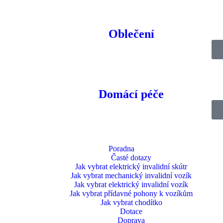
 snížit, aby se přizpůsobil nižším a vyšším uživatelům. Dodává se s po
Oblečení
ubem, která umožňuje její složení pod židli. Díky tomu vám nepřekáží
Domácí péče
ložit během několika sekund. Kompaktní design v kombinaci s ultraleh
Poradna
Časté dotazy
 všech modelů Eloflex. Díky tomu získáte dvojnásobný výkon a dojezd, c
Jak vybrat elektrický invalidní skútr
Jak vybrat mechanický invalidní vozík
Jak vybrat elektrický invalidní vozík
Jak vybrat přídavné pohony k vozíkům
Jak vybrat chodítko
Dotace
je absorci nárazů a snažší překonávání nerovného terénu.
Doprava