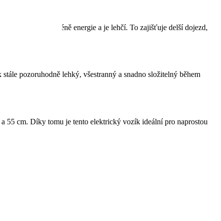
který odebírá méně energie a je lehčí. To zajišťuje delší dojezd,
ík stále pozoruhodně lehký, všestranný a snadno složitelný během
a 55 cm. Díky tomu je tento elektrický vozík ideální pro naprostou