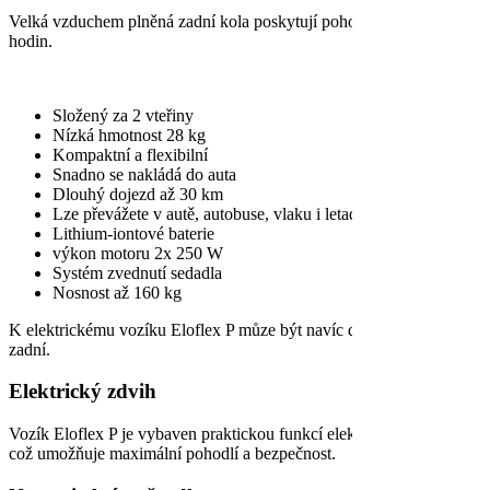
Velká vzduchem plněná zadní kola poskytují pohodlí i na nerovném p
hodin.
Složený za 2 vteřiny
Nízká hmotnost 28 kg
Kompaktní a flexibilní
Snadno se nakládá do auta
Dlouhý dojezd až 30 km
Lze převážete v autě, autobuse, vlaku i letadle
Lithium-iontové baterie
výkon motoru 2x 250 W
Systém zvednutí sedadla
Nosnost až 160 kg
K elektrickému vozíku Eloflex P můze být navíc dokoupena opěrka h
zadní.
Elektrický zdvih
Vozík Eloflex P je vybaven praktickou funkcí elektrického zdvihu, 
což umožňuje maximální pohodlí a bezpečnost.