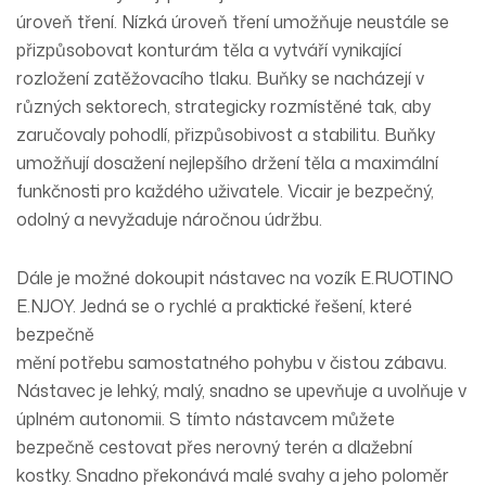
úroveň tření. Nízká úroveň tření umožňuje neustále se
přizpůsobovat konturám těla a vytváří vynikající
rozložení zatěžovacího tlaku. Buňky se nacházejí v
různých sektorech, strategicky rozmístěné tak, aby
zaručovaly pohodlí, přizpůsobivost a stabilitu. Buňky
umožňují dosažení nejlepšího držení těla a maximální
funkčnosti pro každého uživatele. Vicair je bezpečný,
odolný a nevyžaduje náročnou údržbu.
Dále je možné dokoupit nástavec na vozík E.RUOTINO
E.NJOY. Jedná se o rychlé a praktické řešení, které
bezpečně
mění potřebu samostatného pohybu v čistou zábavu.
Nástavec je lehký, malý, snadno se upevňuje a uvolňuje v
úplném autonomii. S tímto nástavcem můžete
bezpečně cestovat přes nerovný terén a dlažební
kostky. Snadno překonává malé svahy a jeho poloměr