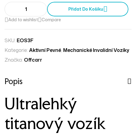
Přidat Do Košíku
Add to wishlist
Compare
SKU:
EOS3F
Kategorie:
Aktivní Pevné
,
Mechanické Invalidní Vozíky
Značka:
Offcarr
Popis
Ultralehký
titanový vozík