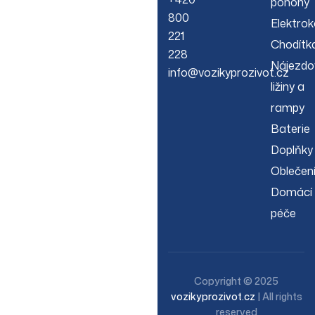
pohony
800
Elektrok
221
Chodítk
228
Nájezdo
info@vozikyprozivot.cz
ližiny a
rampy
Baterie
Doplňky
Oblečen
Domácí
péče
Copyright © 2025
vozikyprozivot.cz
| All rights
reserved