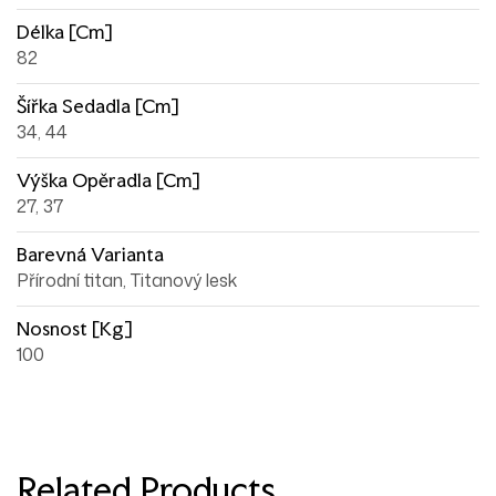
Délka [cm]
82
Šířka Sedadla [cm]
34, 44
Výška Opěradla [cm]
27, 37
Barevná Varianta
Přírodní titan, Titanový lesk
Nosnost [kg]
100
Related Products