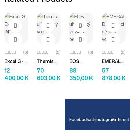
(0)
(0)
(0)
(0)
Excel G-
Themis
EOS
EMERALD
Čtěte Více
Přidat Do Košíku
Přidat Do Košíku
Přidat D
Explorer
Ultralehký
Ultralehký
Skládací
12
70
88
57
24″
Vozík
Vozík S
Dětský
400,00
KČ
603,00
KČ
350,00
KČ
878,00
KČ
Pevným
Vozík
Rámem
OUR NEWSLETTER
Facebook
Twitter
Instagram
Pinterest