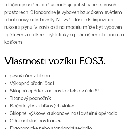
otáčení je snížen, což usnadňuje pohyb v omezených
prostorech. Standardně je vybaven bzučákem, světlem
a bateriovými led světly. Na vyžádání je k dispozici s
rukojetí plynu. V závislosti na modelu může být vybaven
zpětným zrcátkem, cyklistickým počítačem, stojanem a
košíkem.
Vlastnosti vozíku EOS3:
pevný rám z titanu
Výklopná přední část
Sklopná opěrka zad nastavitelná v úhlu 6°
Titanový podnožník
Boční kryty z uhlíkových vláken
Sklopné, výškově a sklonově nastavitelné opěradlo
Odnímatelné postranice
Ergonomické nebo standardní sedadlo