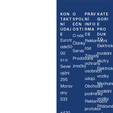
Join Our
Newsletter
KON
O
PRÁV
KATE
TAKT
SPOL
NÍ
GORI
NÍ
EČN
INFO
E
Sign up to hear about
ÚDAJ
OSTI
RMA
PRO
our latest sales, new
E
CE
DUK
O nás
arrivals & more.
TŮ
Eurotr
Reklamační
Články
Elektric
ade50
řád
Servis
00
invalidní
Zásady
Prodávané
s.r.o.
skútry
ochrany
značky
Sever
Elektric
osobních
ojižní
vozíky
údajů
295
Mechani
Morav
Obchodní
invalidní
any
podmínky
vozíky
533
Reklamační
Přídavn
protokol
+420