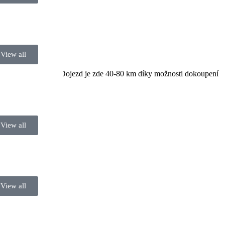
View all
 výlety i na nákupy. Dojezd je zde 40-80 km díky možnosti dokoupení
View all
View all