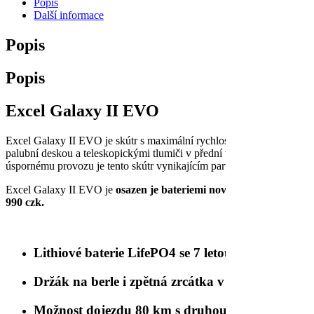
Popis
Další informace
Popis
Popis
Excel Galaxy II EVO
Excel Galaxy II EVO je skútr s maximální rychlostí 15 km/h, vybave
palubní deskou a teleskopickými tlumiči v přední vidlici. Jeho dlou
úspornému provozu je tento skútr vynikajícím partnerem na výlety.
Excel Galaxy II EVO je
osazen je bateriemi nové generace LifePo4
990 czk.
Lithiové baterie LifePO4 se 7 letou zárukou
Držák na berle i zpětná zrcátka v ceně
Možnost dojezdu 80 km s druhou baterií