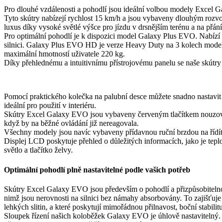
Pro dlouhé vzdálenosti a pohodlí jsou ideální volbou modely Excel
Tyto skútry nabízejí rychlost 15 km/h a jsou vybaveny dlouhým roz
luxus díky vysoké světlé výšce pro jízdu v drsnějším terénu a na přání
Pro optimální pohodlí je k dispozici model Galaxy Plus EVO. Nabízí 
silnici. Galaxy Plus EVO HD je verze Heavy Duty na 3 kolech model
maximální hmotností uživatele 220 kg.
Díky přehlednému a intuitivnímu přístrojovému panelu se naše skútry 
Pomocí praktického kolečka na palubní desce můžete snadno nastavit ryc
ideální pro použití v interiéru.
Skútry Excel Galaxy EVO jsou vybaveny červeným tlačítkem nouzového 
když by na běžné ovládání již nereagovala.
Všechny modely jsou navíc vybaveny přídavnou ruční brzdou na řídí
Displej LCD poskytuje přehled o důležitých informacích, jako je teplota
světlo a tlačítko želvy.
Optimální pohodlí p
lně nastavitelné podle vašich potřeb
Skútry Excel Galaxy EVO jsou především o pohodlí a přizpůsobitelno
nimž jsou nerovnosti na silnici bez námahy absorbovány. To zajišťuje 
lehkých slitin, a které poskytují mimořádnou přilnavost, boční stabilitu
Sloupek řízení našich koloběžek Galaxy EVO je úhlově nastavitelný.