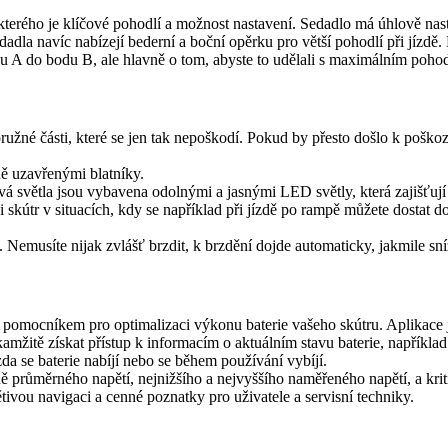
ého je klíčové pohodlí a možnost nastavení. Sedadlo má úhlově nasta
adla navíc nabízejí bederní a boční opěrku pro větší pohodlí při jízdě.
u A do bodu B, ale hlavně o tom, abyste to udělali s maximálním pohod
 pružné části, které se jen tak nepoškodí. Pokud by přesto došlo k pošk
ě uzavřenými blatníky.
á světla jsou vybavena odolnými a jasnými LED světly, která zajišťují v
 skútr v situacích, kdy se například při jízdě po rampě můžete dostat 
 Nemusíte nijak zvlášť brzdit, k brzdění dojde automaticky, jakmile sní
m pomocníkem pro optimalizaci výkonu baterie vašeho skútru. Aplikace 
amžitě získat přístup k informacím o aktuálním stavu baterie, například 
zda se baterie nabíjí nebo se během používání vybíjí.
 průměrného napětí, nejnižšího a nejvyššího naměřeného napětí, a kritick
tivou navigaci a cenné poznatky pro uživatele a servisní techniky.