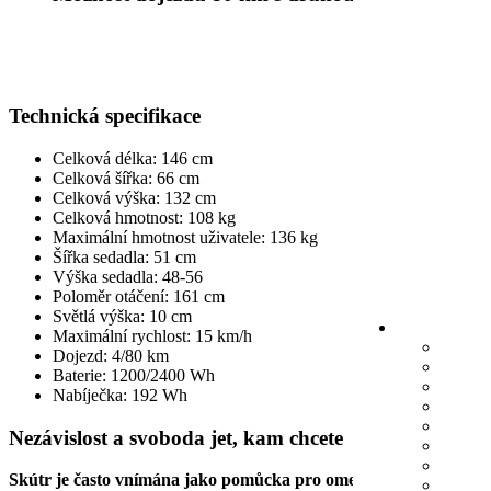
Technická specifikace
Celková délka: 146 cm
Celková šířka: 66 cm
Celková výška: 132 cm
Celková hmotnost: 108 kg
Maximální hmotnost uživatele: 136 kg
Šířka sedadla: 51 cm
Výška sedadla: 48-56
Poloměr otáčení: 161 cm
Světlá výška: 10 cm
Maximální rychlost: 15 km/h
Dojezd: 4/80 km
Baterie: 1200/2400 Wh
Nabíječka: 192 Wh
Nezávislost a svoboda jet, kam chcete
Skútr je často vnímána jako pomůcka pro omezení.
Práh
pro
roz