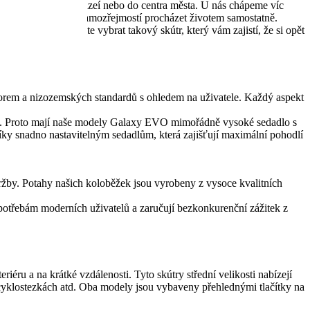
ýletů například do muzeí nebo do centra města. U nás chápeme víc
te. Pro každého není samozřejmostí procházet životem samostatně.
axy EVO si můžete vybrat takový skútr, který vám zajistí, že si opět
orem a nizozemských standardů s ohledem na uživatele. Každý aspekt
šku. Proto mají naše modely Galaxy EVO mimořádně vysoké sedadlo s
íky snadno nastavitelným sedadlům, která zajišťují maximální pohodlí
držby. Potahy našich koloběžek jsou vyrobeny z vysoce kvalitních
 potřebám moderních uživatelů a zaručují bezkonkurenční zážitek z
ru a na krátké vzdálenosti. Tyto skútry střední velikosti nabízejí
h, cyklostezkách atd. Oba modely jsou vybaveny přehlednými tlačítky na