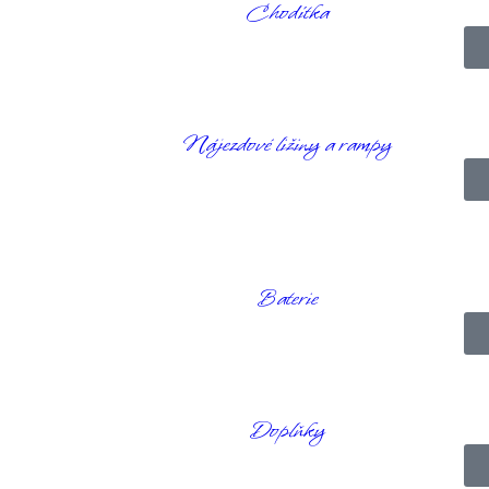
Chodítka
Nájezdové ližiny a rampy
n velmi pohodlným sedadlem s nastavitelnou opěrkou zad, nastavitelný
hý rozvor vytváří dodatečný prostor pro nohy a proto je ideálním skút
Baterie
 (lithium-železo-fosfátová baterie) s dojezdem až 40 km. Pro zvýše
Doplňky