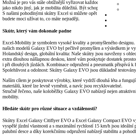
Možná je pro vás stále obtížnější vyřizovat každodenní nákupy, rádi 
jako nikdo jiný, jak je mobilita důležitá. Být schopen samostatně fun
S našimi pohodlnými skútry Excel si můžete opět užívat každodenního
budete moci užívat to, co máte nejraději.
Skútr, který vám dokonale padne
Excel-Mobility je symbolem vysoké kvality a promyšleného designu.
našich modelů Galaxy EVO byl pečlivě promyšlen a výsledkem je vyni
Holandský design, globální kvalita: Naše skútry jsou navrženy s oh
extra dlouhou nášlapnou deskou, které vám poskytuje dostatek prostor
i při dlouhých jízdách. Kombinace odpružení a pneumatik přispívá k 
Spolehlivost a odolnost: Skútry Galaxy EVO jsou důkladně testovány a
Naším cílem je poskytovat výrobky, které vydrží dlouhá léta a funguj
materiálů, které lze levně vyměnit, a navíc jsou recyklovatelné.
Stručně řečeno, naše koloběžky Galaxy EVO nabízejí nejen atraktivní 
mobility.
Hledáte skútr pro různé situace a vzdálenosti?
Skútry Excel Galaxy Citiflyer EVO a Excel Galaxy Compact EVO vynika
vyspělé jízdní vlastnosti a s maximální rychlostí 15 km/h jsou ideáln
palubní desce a díky korekčnímu odpružení nabízejí stabilitu a pohodl