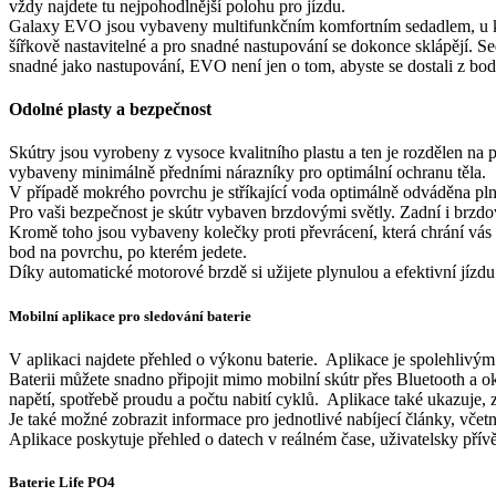
vždy najdete tu nejpohodlnější polohu pro jízdu.
Galaxy EVO jsou vybaveny multifunkčním komfortním sedadlem, u kter
šířkově nastavitelné a pro snadné nastupování se dokonce sklápějí. Sed
snadné jako nastupování, EVO není jen o tom, abyste se dostali z bod
Odolné plasty
a bezpečnost
Skútry jsou vyrobeny z vysoce kvalitního plastu a ten je rozdělen na
vybaveny minimálně předními nárazníky pro optimální ochranu těla.
V případě mokrého povrchu je stříkající voda optimálně odváděna pln
Pro vaši bezpečnost je skútr vybaven brzdovými světly. Zadní i brzdov
Kromě toho jsou vybaveny kolečky proti převrácení, která chrání vás i
bod na povrchu, po kterém jedete.
Díky automatické motorové brzdě si užijete plynulou a efektivní jízdu.
Mobilní aplikace pro sledování baterie
V aplikaci najdete přehled o výkonu baterie. Aplikace je spolehlivý
Baterii můžete snadno připojit mimo mobilní skútr přes Bluetooth a ok
napětí, spotřebě proudu a počtu nabití cyklů. Aplikace také ukazuje, 
Je také možné zobrazit informace pro jednotlivé nabíjecí články, včetně
Aplikace poskytuje přehled o datech v reálném čase, uživatelsky přívě
Baterie Life PO4