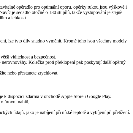
vitelné opěradlo pro optimální oporu, opěrky rukou jsou výškově i
 Navíc je sedadlo otočné o 180 stupňů, takže vystupování je stejně
lím a lehkostí.
ození, lze tyto díly snadno vyměnit. Kromě toho jsou všechny modely
ětší viditelnost a bezpečnost.
do nerovnováhy. Kolečka proti překlopení pak poskytují další opěrný
žíte nebo přestanete zrychlovat.
je k dispozici zdarma v obchodě Apple Store i Google Play.
o úrovni nabití,
ých údajů, jako je nabíjení při nízké teplotě a vybíjení při přetížení.