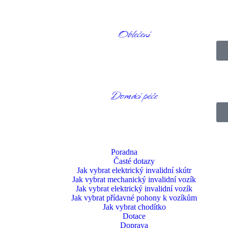
Oblečení
Domácí péče
Poradna
Časté dotazy
Jak vybrat elektrický invalidní skútr
Jak vybrat mechanický invalidní vozík
Jak vybrat elektrický invalidní vozík
Jak vybrat přídavné pohony k vozíkům
Jak vybrat chodítko
Dotace
hodnutí, že skútr je řešením, je často vysoký
.
My pro vás chceme te
Doprava