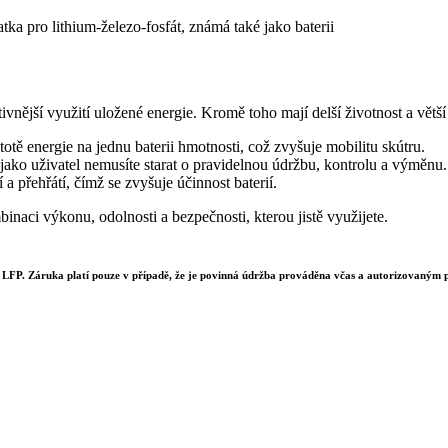
a pro lithium-železo-fosfát, známá také jako baterii
vnější využití uložené energie. Kromě toho mají delší životnost a větší
otě energie na jednu baterii hmotnosti, což zvyšuje mobilitu skútru.
 jako uživatel nemusíte starat o pravidelnou údržbu, kontrolu a výměn
a přehřátí, čímž se zvyšuje účinnost baterií.
naci výkonu, odolnosti a bezpečnosti, kterou jistě využijete.
LFP. Záruka platí pouze v případě, že je povinná údržba prováděna včas a autorizovaným p