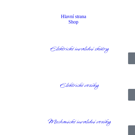
Hlavní strana
Shop
Elektrické invalidní skútry
Homepage
Produkty
Elektrické invalidní skútry
Excel Galaxy II EVO
Elektrické vozíky
Mechanické invalidní vozíky