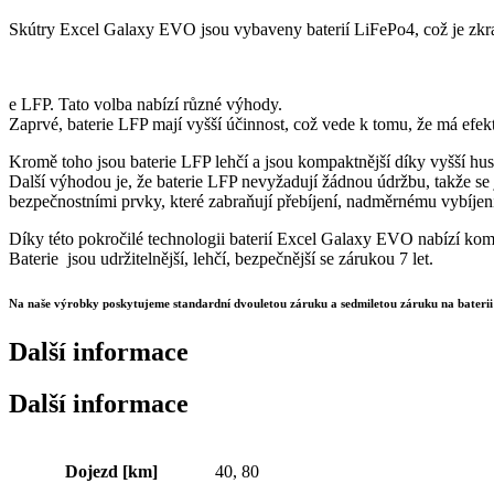
Skútry Excel Galaxy EVO jsou vybaveny baterií LiFePo4, což je zkratk
e LFP. Tato volba nabízí různé výhody.
Zaprvé, baterie LFP mají vyšší účinnost, což vede k tomu, že má efekti
Kromě toho jsou baterie LFP lehčí a jsou kompaktnější díky vyšší hust
Další výhodou je, že baterie LFP nevyžadují žádnou údržbu, takže se
bezpečnostními prvky, které zabraňují přebíjení, nadměrnému vybíjení 
Díky této pokročilé technologii baterií Excel Galaxy EVO nabízí kombi
Baterie jsou udržitelnější, lehčí, bezpečnější se zárukou 7 let.
Na naše výrobky poskytujeme standardní dvouletou záruku a sedmiletou záruku na baterii 
Další informace
Další informace
Dojezd [km]
40, 80