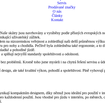
byste vyrazili do přírody nebo jste omezeni při podnikání příjemných v
Servis
govat a pohybovat se, být nezávislý a svobodný a jít tam, kam si přeje
Prodávané značky
 života a plně se zapojit do společnosti. Díky různým modelům řady Gal
O nás
Články
Kontakt
 Naše skútry jsou navrhovány a vyráběny podle přísných evropských n
kající uživatelský zážitek.
ledem na nizozemskou veřejnost a zohledňují naši delší průměrnou vý
u pro nohy a chodidla. Pečlivě byla zohledněna také ergonomie, a to d
hladké a pohodlné jízdě.
 splňují nejvyšší standardy spolehlivosti a odolnosti.
í bez problémů. Kromě toho jsme mysleli i na chytrá řešení servisu a ú
design, ale také kvalitní výkon, pohodlí a spolehlivost. Plně vyhovují
jí kompaktním designem, díky němuž jsou ideální pro použití v interié
í pro každodenní použití. Jsou vhodné pro jízdu v interiéru, po městec
í.