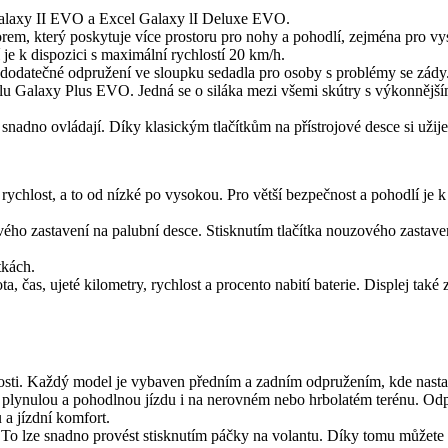
 Galaxy II EVO a Excel Galaxy lI Deluxe EVO.
vorem, který poskytuje více prostoru pro nohy a pohodlí, zejména pr
 je k dispozici s maximální rychlostí 20 km/h.
dodatečné odpružení ve sloupku sedadla pro osoby s problémy se zády. J
u Galaxy Plus EVO. Jedná se o siláka mezi všemi skútry s výkonnějš
snadno ovládají. Díky klasickým tlačítkům na přístrojové desce si užij
hlost, a to od nízké po vysokou. Pro větší bezpečnost a pohodlí je k dis
zastavení na palubní desce. Stisknutím tlačítka nouzového zastavení 
tkách.
, čas, ujeté kilometry, rychlost a procento nabití baterie. Displej také 
sti. Každý model je vybaven předním a zadním odpružením, kde nastav
plynulou a pohodlnou jízdu i na nerovném nebo hrbolatém terénu. Odpruž
 a jízdní komfort.
 To lze snadno provést stisknutím páčky na volantu. Díky tomu můžete