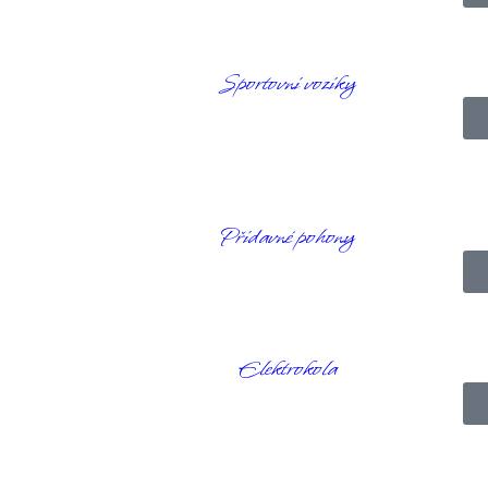
Sportovní vozíky
a dojezdem až 80 km díky Life PO4 bateriím. Skútr je vhodný na delší
Přídavné pohony
Elektrokola
ačka:
Excel Mobility