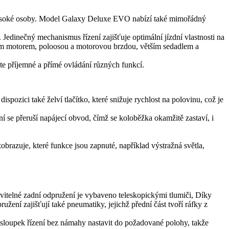
o vysoké osoby. Model Galaxy Deluxe EVO nabízí také mimořádný
edinečný mechanismus řízení zajišťuje optimální jízdní vlastnosti na
ím motorem, poloosou a motorovou brzdou, větším sedadlem a
ete příjemné a přímé ovládání různých funkcí.
pozici také želví tlačítko, které snižuje rychlost na polovinu, což je
se přeruší napájecí obvod, čímž se koloběžka okamžitě zastaví, i
zobrazuje, které funkce jsou zapnuté, například výstražná světla,
itelné zadní odpružení je vybaveno teleskopickými tlumiči, Díky
ení zajišťují také pneumatiky, jejichž přední část tvoří ráfky z
 sloupek řízení bez námahy nastavit do požadované polohy, takže