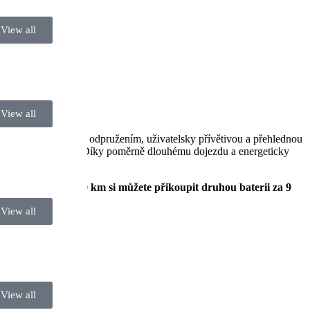
View all
View all
m předním a zadním odpružením, uživatelsky přívětivou a přehlednou
rem pro vysoké osoby. Díky poměrně dlouhému dojezdu a energeticky
ní dojezdu až na 80 km si můžete přikoupit druhou baterii za 9
View all
View all