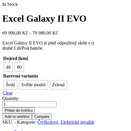
In Stock
Excel Galaxy II EVO
69 990,00
Kč
–
79 980,00
Kč
Excel Galaxy II EVO je plně odpružený skútr s rychlostí 15 km/hod 
druhé LifePo4 baterie.
Dojezd [km]
40
80
Barevná varianta
Šedá
Světle modrá
Zelená
Clear
Quantity
Přidat do košíku
Add to wishlist
Compare
SKU:
-
Kategorie:
Čtyřkolové
,
Elektrické invalidní skútry
,
Terénní
Zn