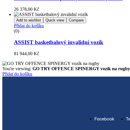
26 378,00
Kč
Add to wishlist
Quick view
Compare
Přidat do košíku
(0)
ASSIST basketbalový invalidní vozík
81 944,00
Kč
You're viewing:
GO TRY OFFENCE SPINERGY vozík na rugby
Přidat do košíku
Facebook
Tw