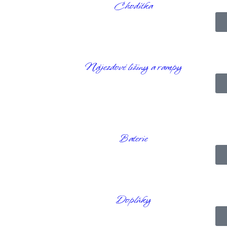
Chodítka
rugby
 má
hliníkový
rám a zadní kola
Spinergy
s integrovaným tlačným ráf
na zakázku tak, aby uspokojil potřeby sportovce i na profesionální úrov
Nájezdové ližiny a rampy
 paprsků, ale i přesto jsou spolehlivá, elegantní a lehká. Je to skvělý 
Baterie
Doplňky