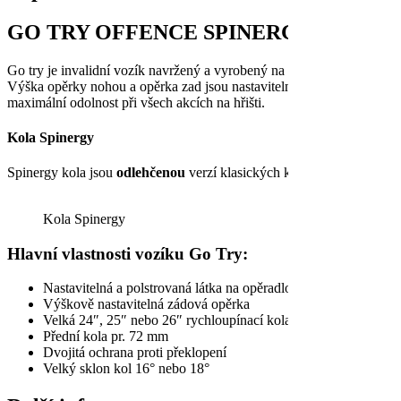
GO TRY OFFENCE SPINERGY vozík na 
Go try je invalidní vozík navržený a vyrobený na hraní
rugby
. Vozík
Výška opěrky nohou a opěrka zad jsou nastavitelné. Vozík je vyráběný 
maximální odolnost při všech akcích na hřišti.
Kola Spinergy
Spinergy kola jsou
odlehčenou
verzí klasických kol, mají menší počet
Kola Spinergy
Hlavní vlastnosti vozíku Go Try:
Nastavitelná a polstrovaná látka na opěradlo
Výškově nastavitelná zádová opěrka
Velká 24″, 25″ nebo 26″ rychloupínací kola
Přední kola pr. 72 mm
Dvojitá ochrana proti překlopení
Velký sklon kol 16° nebo 18°