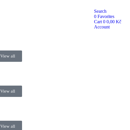
Search
0
Favorites
Cart
0
0,00
Kč
Account
View all
a rugby
View all
View all