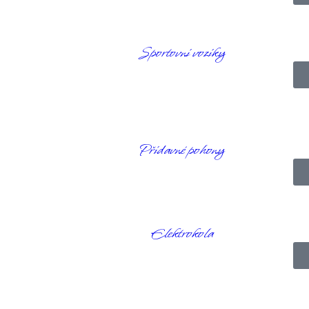
ozík na rugby
Sportovní vozíky
 pro útočníka v týmu. Vozík má hliníkový rám a zadní kola Spinergy
Přídavné pohony
arr
Elektrokola