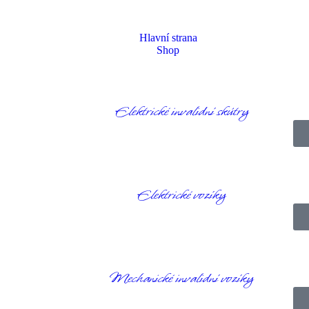
Hlavní strana
Shop
Elektrické invalidní skútry
age
Produkty
Sportovní vozíky
GO TRY OFFENCE SPINERGY vozík n
Elektrické vozíky
Mechanické invalidní vozíky