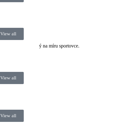
View all
. Vozík je vyráběný na míru sportovce.
View all
View all