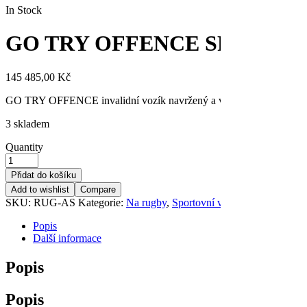
In Stock
GO TRY OFFENCE SPINERGY v
145 485,00
Kč
GO TRY OFFENCE invalidní vozík navržený a vyrobený na hraní rugby
3 skladem
Quantity
Přidat do košíku
Add to wishlist
Compare
SKU:
RUG-AS
Kategorie:
Na rugby
,
Sportovní vozíky
Značka:
Offc
Popis
Další informace
Popis
Popis