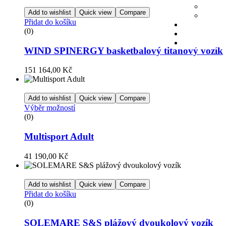
Add to wishlist
Quick view
Compare
Přidat do košíku
(0)
WIND SPINERGY basketbalový titanový vozík
151 164,00
Kč
Add to wishlist
Quick view
Compare
Výběr možností
(0)
Multisport Adult
41 190,00
Kč
Add to wishlist
Quick view
Compare
Přidat do košíku
(0)
SOLEMARE S&S plážový dvoukolový vozík