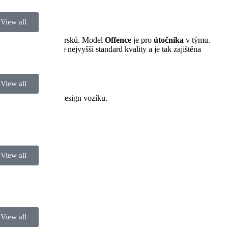
View all
kem a
chráničem
paprsků. Model
Offence
je pro
útočníka
v týmu.
ni. Go Try splňuje nejvyšší standard kvality a je tak zajištěna
View all
upgrade pro moderní design vozíku.
View all
View all