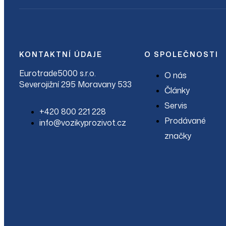
KONTAKTNÍ ÚDAJE
O SPOLEČNOSTI
Eurotrade5000 s.r.o.
O nás
Severojižní 295 Moravany 533
Články
Servis
+420 800 221 228
Prodávané
info@vozikyprozivot.cz
značky