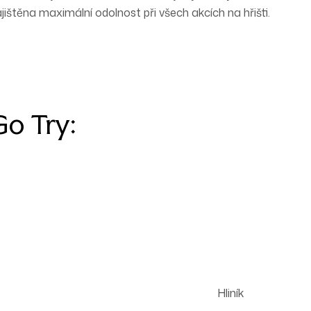
ajištěna maximální odolnost při všech akcích na hřišti.
Go Try:
Hliník