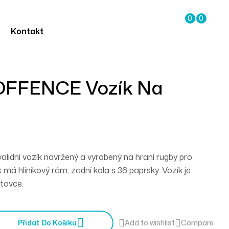
0
0
Kontakt
OFFENCE Vozík Na
idní vozík navržený a vyrobený na hraní rugby pro
 má hliníkový rám, zadní kola s 36 paprsky. Vozík je
tovce.
Přidat Do Košíku
Add to wishlist
Compare