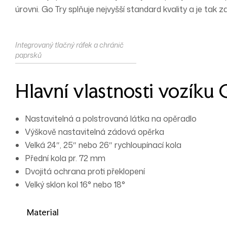
úrovni. Go Try splňuje nejvyšší standard kvality a je tak z
Integrovaný tlačný ráfek a chránič
paprsků
Hlavní vlastnosti vozíku 
Nastavitelná a polstrovaná látka na opěradlo
Výškově nastavitelná zádová opěrka
Velká 24″, 25″ nebo 26″ rychloupínací kola
Přední kola pr. 72 mm
Dvojitá ochrana proti překlopení
Velký sklon kol 16° nebo 18°
Material