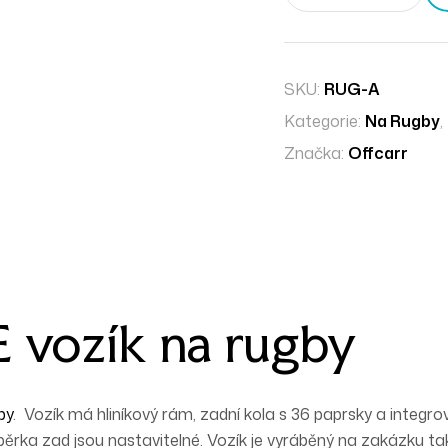
SKU:
RUG-A
Kategorie:
Na Rugby
,
Značka:
Offcarr
vozík na rugby
by
. Vozík má
hliníkový
rám, zadní kola s
36 paprsky
a integr
rka zad jsou nastavitelné. Vozík je vyráběný na zakázku tak,