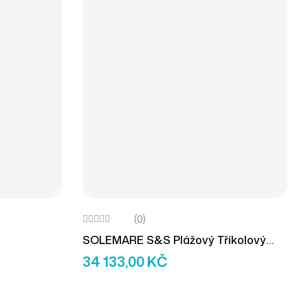
(0)
SOLEMARE S&S Plážový Tříkolový
Vozík
34 133,00
KČ