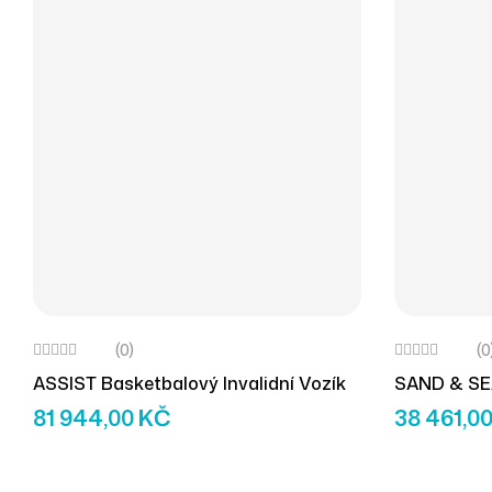
(0)
(0
ASSIST Basketbalový Invalidní Vozík
SAND & SEA
81 944,00
KČ
38 461,0