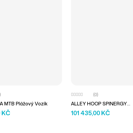
)
(0)
 MTB Plážový Vozík
ALLEY HOOP SPINERGY
Basketbalový Vozík
0
KČ
101 435,00
KČ