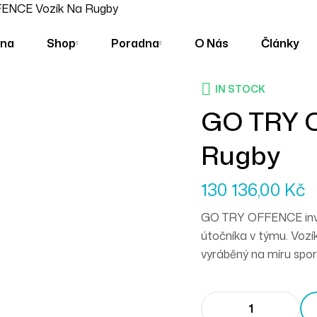
ENCE Vozík Na Rugby
ana
Shop
Poradna
O Nás
Články
IN STOCK
GO TRY 
Rugby
130 136,00
Kč
GO TRY OFFENCE inval
útočníka v týmu. Vozík
vyráběný na míru spor