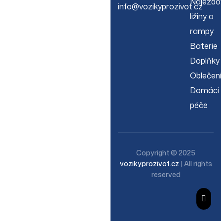
Nájezdo
info@vozikyprozivot.cz
ližiny a
rampy
Baterie
Doplňky
Oblečen
Domácí
péče
Copyright © 2025
vozikyprozivot.cz
| All rights
reserved