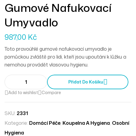
Gumové Nafukovací
Umyvadlo
987,00
Kč
Toto pravoúhlé gumové nafukovací umyvadlo je
pomůckou zvláště pro lidi, kteří jsou upoutáni k lůžku a
nemohou provádět vlasovou hygienu.
Přidat Do Košíku
Add to wishlist
Compare
SKU:
2331
Kategorie:
Domácí Péče
,
Koupelna A Hygiena
,
Osobní
Hygiena