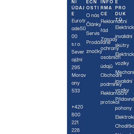
NÍ
EČN
INFO
E
Sign up to hear about
ÚDAJ
OSTI
RMA
PRO
our latest sales, new
E
CE
DUK
O nás
arrivals & more.
TŮ
Eurotr
Reklamační
Články
Elektric
ade50
řád
Servis
00
invalidní
Zásady
Prodávané
s.r.o.
skútry
ochrany
značky
Sever
Elektric
osobních
ojižní
vozíky
údajů
295
Mechani
Morav
Obchodní
invalidní
any
podmínky
vozíky
533
Reklamační
Přídavn
protokol
+420
pohony
800
Elektrok
221
Chodítk
228