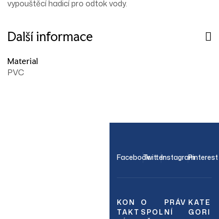
vypouštěcí hadicí pro odtok vody.
Další informace
Material
PVC
OUR NEWSLETTER
Facebook
Twitter
Instagram
Pinterest
Join Our
Newsletter
KON
O
PRÁV
KATE
TAKT
SPOL
NÍ
GORI