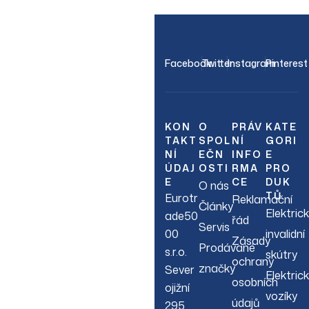
OUR NEWSLETTER
Facebook
Twitter
Instagram
Pinterest
Join Our
Newsletter
KON
O
PRÁV
KATE
TAKT
SPOL
NÍ
GORI
NÍ
EČN
INFO
E
Sign up to hear about
ÚDAJ
OSTI
RMA
PRO
our latest sales, new
E
CE
DUK
O nás
arrivals & more.
TŮ
Eurotr
Reklamační
Články
Elektric
ade50
řád
Servis
00
invalidní
Zásady
Prodávané
s.r.o.
skútry
ochrany
značky
Sever
Elektric
osobních
ojižní
vozíky
údajů
295