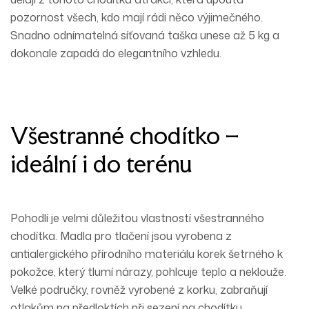
pozornost
všech, kdo mají rádi něco výjimečného.
Snadno odnímatelná síťovaná taška unese až 5 kg a
dokonale zapadá do elegantního vzhledu.
Všestranné chodítko –
ideální i do terénu
Pohodlí je velmi důležitou vlastností všestranného
chodítka.
Madla
pro tlačení jsou vyrobena z
antialergického přírodního materiálu korek šetrného k
pokožce, který
tlumí
nárazy, pohlcuje teplo a
neklouže
.
Velké
područky
, rovněž vyrobené z korku,
zabraňují
otlakům na předloktích při sezení na chodítku.