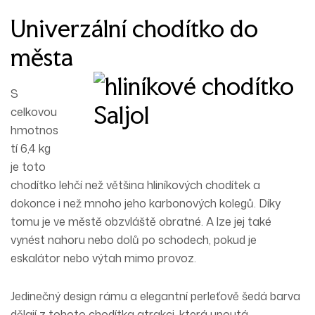
Univerzální chodítko do
města
S
celkovou
hmotnos
tí 6,4 kg
je toto
chodítko lehčí než většina hliníkových chodítek a
dokonce i než mnoho jeho karbonových kolegů. Díky
tomu je ve městě obzvláště
obratné
. A lze jej také
vynést nahoru nebo dolů po schodech, pokud je
eskalátor nebo výtah mimo provoz.
Jedinečný design rámu a elegantní perleťově šedá barva
dělají z tohoto chodítka atrakci, která
upoutá