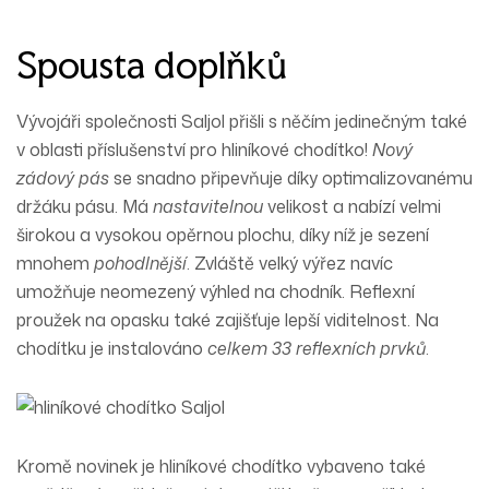
Spousta doplňků
Vývojáři společnosti Saljol přišli s něčím jedinečným také
v oblasti příslušenství pro hliníkové chodítko!
Nový
zádový pás
se snadno připevňuje díky
optimalizovanému
držáku pásu
. Má
nastavitelnou
velikost a nabízí velmi
širokou a vysokou opěrnou plochu, díky níž je sezení
mnohem
pohodlnější
. Zvláště velký výřez navíc
umožňuje
neomezený výhled
na chodník.
Reflexní
proužek na opasku také zajišťuje lepší viditelnost. Na
chodítku je instalováno
celkem 33 reflexních prvků
.
Kromě novinek je hliníkové chodítko vybaveno také