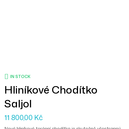
IN STOCK
Hliníkové Chodítko
Saljol
11 800,00
Kč
Nové hliníkové terénní chodítko je skutečně všestranný