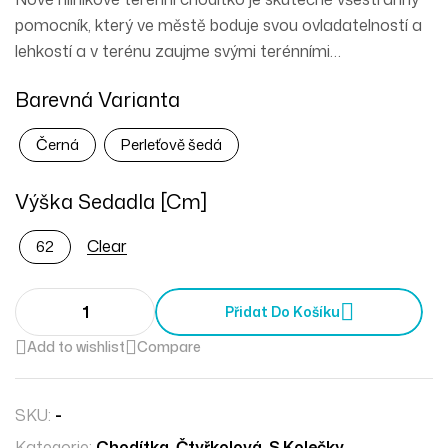
pomocník, který ve městě boduje svou ovladatelností a
lehkostí a v terénu zaujme svými terénními
schopnostmi. Kdyby se z něj stalo auto, bylo by to SUV.
Barevná Varianta
Černá
Perleťově šedá
Výška Sedadla [cm]
Clear
62
Přidat Do Košíku
Add to wishlist
Compare
SKU:
-
Kategorie:
Chodítka
,
Čtyřkolová
,
S Kolečky