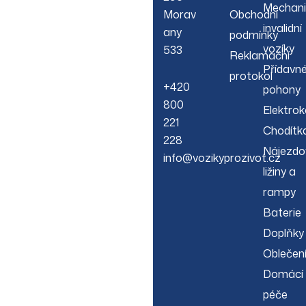
Mechani
Morav
Obchodní
invalidní
any
podmínky
vozíky
533
Reklamační
Přídavn
protokol
+420
pohony
800
Elektrok
221
Chodítk
228
Nájezdo
info@vozikyprozivot.cz
ližiny a
rampy
Baterie
Doplňky
Oblečen
Domácí
péče