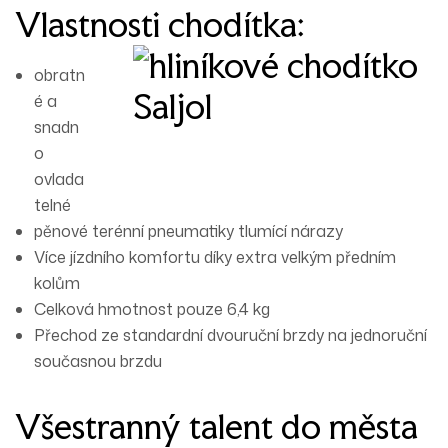
Vlastnosti chodítka:
obratn
é a
snadn
o
ovlada
telné
pěnové terénní pneumatiky
tlumící
nárazy
Více jízdního komfortu díky extra velkým předním
kolům
Celková hmotnost pouze 6,4 kg
Přechod ze standardní dvouruční brzdy na jednoruční
současnou brzdu
Všestranný talent do města