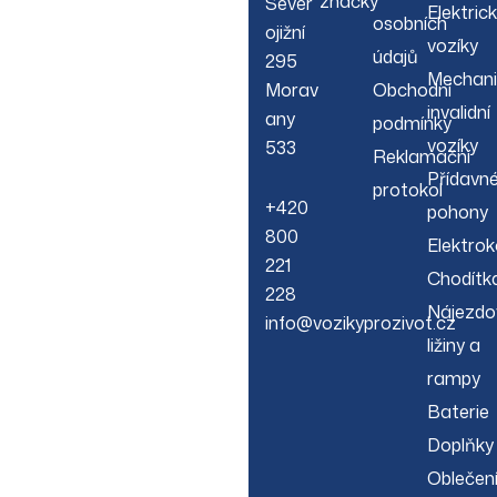
značky
Sever
Elektric
osobních
ojižní
vozíky
údajů
295
Mechani
Morav
Obchodní
invalidní
any
podmínky
vozíky
533
Reklamační
Přídavn
protokol
+420
pohony
800
Elektrok
221
Chodítk
228
Nájezdo
info@vozikyprozivot.cz
ližiny a
rampy
Baterie
Doplňky
Oblečen