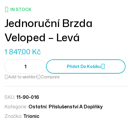
IN STOCK
Jednoruční Brzda
Veloped – Levá
1 847,00
Kč
Přidat Do Košíku
Add to wishlist
Compare
SKU:
11-90-016
Kategorie:
Ostatní
,
Příslušenství A Doplňky
Značka:
Trionic