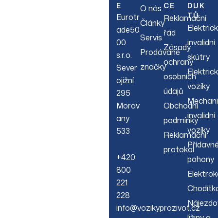
E
CE
DUK
O nás
arrivals & more.
TŮ
Eurotr
Reklamační
Články
Elektric
ade50
řád
Servis
00
invalidní
Zásady
Prodávané
s.r.o.
skútry
ochrany
značky
Sever
Elektric
osobních
ojižní
vozíky
údajů
295
Mechani
Morav
Obchodní
invalidní
any
podmínky
vozíky
533
Reklamační
Přídavn
protokol
+420
pohony
800
Elektrok
221
Chodítk
228
Nájezdo
info@vozikyprozivot.cz
ližiny a