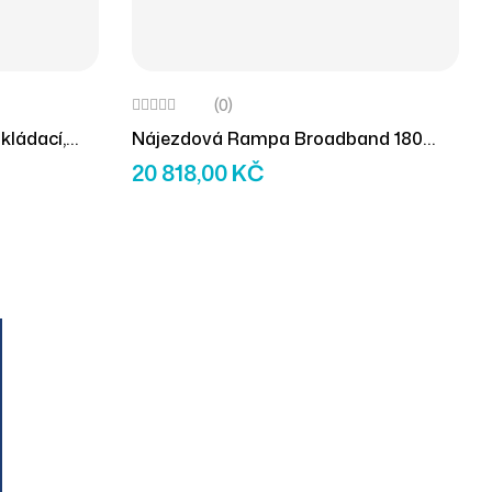
(0)
kládací,
Nájezdová Rampa Broadband 180
)
Cm, Skládací Na Délku A Šířku,
20 818,00
KČ
Dvoudílná
OUR NEWSLETTER
Join Our