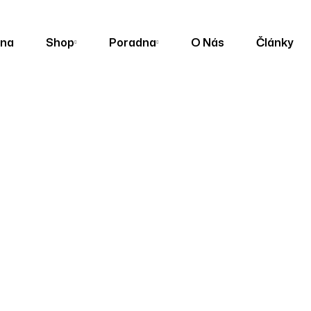
ana
Shop
Poradna
O Nás
Články
zdové Ližiny A Rampy
Nájezdová Rampa Broadband 240 Cm, Skl