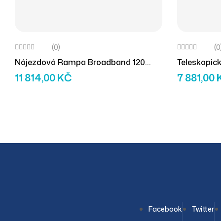
(0)
(0
Nájezdová Rampa Broadband 120
Teleskopic
Cm, Skládací Na Délku (1ks)
(2ks)
11 814,00
KČ
7 881,00
Facebook
Twitter