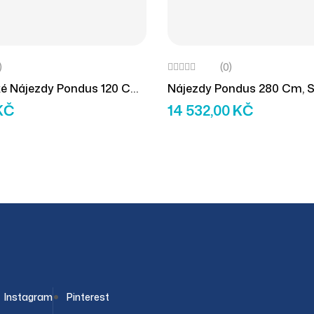
)
(0)
ké Nájezdy Pondus 120 Cm
Nájezdy Pondus 280 Cm, S
Teleskopické, Trojdílné (2ks
KČ
14 532,00
KČ
Instagram
Pinterest