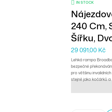
IN STOCK
Nájezdo
240 Cm, 
Šířku, Dv
29 091,00
Kč
Lehká rampa Broadban
bezpečné překonávání
pro většinu invalidních
stejně jako kočárků a 