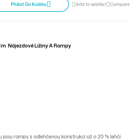
Přidat Do Košíku
Add to wishlist
Compare
 Cm
,
Nájezdové Ližiny A Rampy
 jsou rampy s odlehčenou konstrukcí až o 20 % lehčí