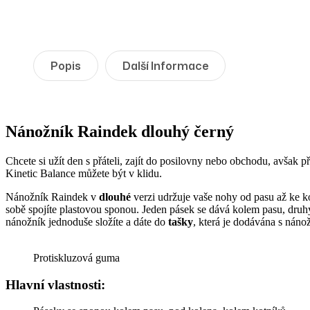
Popis
Další Informace
Nánožník Raindek dlouhý černý
Chcete si užít den s přáteli, zajít do posilovny nebo obchodu, avšak p
Kinetic Balance můžete být v klidu.
Nánožník Raindek v
dlouhé
verzi udržuje vaše nohy od pasu až ke ko
sobě spojíte plastovou sponou. Jeden pásek se dává kolem pasu, druhý
nánožník jednoduše složíte a dáte do
tašky
, která je dodávána s náno
Protiskluzová guma
Hlavní vlastnosti: