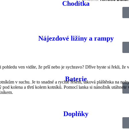
Chodítka
Nájezdové ližiny a rampy
ři pohledu ven vidíte, že prší nebo je sychravo? Dříve byste si řekli, ž
Baterie
tníkům v suchu. Je to snadné a rychlé řešení, taková pláštěnka na noh
 pod kolena a třetí kolem kotníků. Pomocí lanka si nánožník utáhnete v
žníkem.
Doplňky