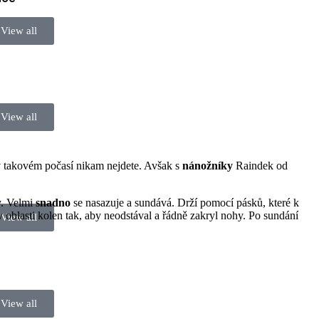
View all
View all
e v takovém počasí nikam nejdete. Avšak s
nánožníky
Raindek od
y. Velmi
snadno
se nasazuje a sundává. Drží pomocí pásků, které k
 oblasti kolen tak, aby neodstával a řádně zakryl nohy. Po sundání
View all
View all