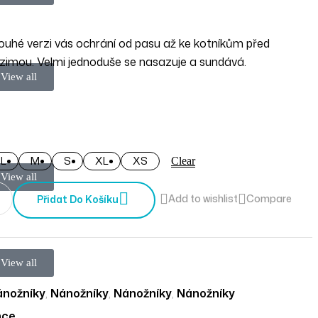
ouhé verzi vás ochrání od pasu až ke kotníkům před
zimou. Velmi jednoduše se nasazuje a sundává.
View all
L
M
S
XL
XS
Clear
View all
Add to wishlist
Compare
Přidat Do Košíku
View all
ánožníky
,
Nánožníky
,
Nánožníky
,
Nánožníky
nce