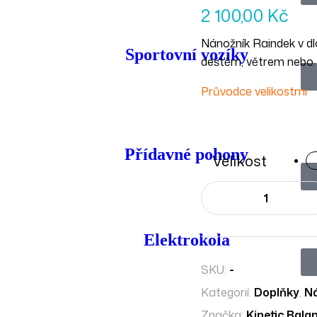
2 100,00
Kč
Nánožník Raindek v dl
Sportovní vozíky
deštěm, větrem nebo 
Průvodce velikostmi
Přídavné pohony
Velikost
Elektrokola
SKU:
-
Kategorií:
Doplňky
,
N
Značka:
Kinetic Bala