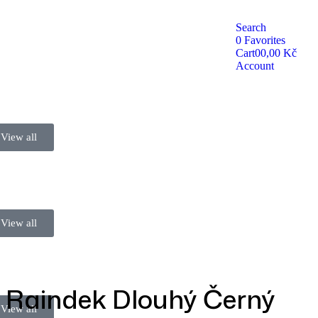
Search
0
Favorites
Cart
0
0,00
Kč
Account
View all
View all
 Raindek Dlouhý Černý
View all