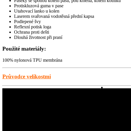
Páseky se sponou kolem pasu, pod kolena, kolem kotníků
Protiskluzová guma v pase
Utahovací lanko u kolen
Laserem svařovaná vodotěsná přední kapsa
Podlepené švy
Reflexní potisk loga
Ochrana proti dešti
Dlouhá životnost při praní
Použité materiály:
100% nylonová TPU membrána
Průvodce velikostmi