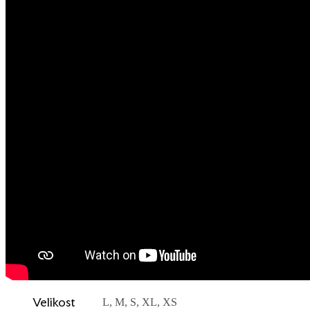
Velikost
L, M, S, XL, XS