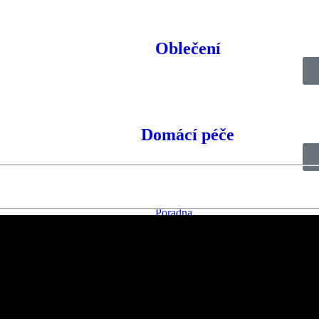
Oblečení
Domácí péče
Poradna
Časté dotazy
Jak vybrat elektrický invalidní skútr
Jak vybrat mechanický invalidní vozík
Jak vybrat elektrický invalidní vozík
Jak vybrat přídavné pohony k vozíkům
Jak vybrat chodítko
Dotace
Doprava