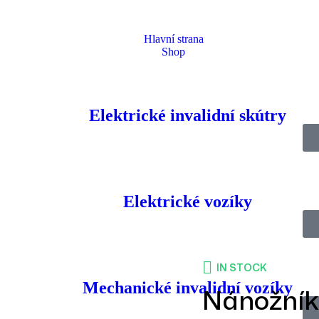
Hlavní strana
Shop
Elektrické invalidní skútry
Homepage
Produkty
Doplňky
Nánožník Raindek dlouhý černý
Elektrické vozíky
IN STOCK
Mechanické invalidní vozíky
Nánožník