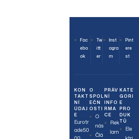
Modrá
Modrý
OUR NEWSLETTER
Fac
Tw
Inst
Pint
Join Our
ebo
itt
agra
ere
ok
er
m
st
Newsletter
Sign up to hear about
our latest sales, new
KON
O
PRÁV
KATE
TAKT
SPOL
NÍ
GORI
arrivals & more.
NÍ
EČN
INFO
E
ÚDAJ
OSTI
RMA
PRO
E
CE
DUK
O
TŮ
Eurotr
Rek
nás
Ele
ade50
lam
Člá
00
ktri