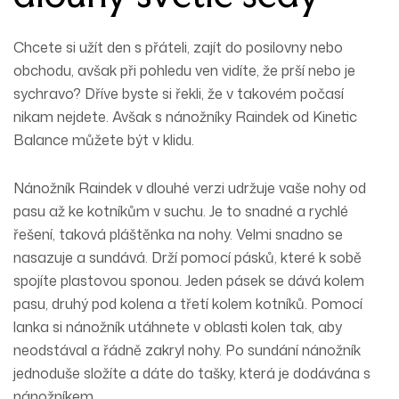
Chcete si užít den s přáteli, zajít do posilovny nebo
obchodu, avšak při pohledu ven vidíte, že prší nebo je
sychravo? Dříve byste si řekli, že v takovém počasí
nikam nejdete. Avšak s
nánožníky
Raindek od Kinetic
Balance můžete být v klidu.
Nánožník Raindek v
dlouhé
verzi udržuje vaše nohy od
pasu až ke kotníkům v suchu. Je to snadné a rychlé
řešení, taková pláštěnka na nohy. Velmi
snadno
se
nasazuje a sundává. Drží pomocí pásků, které k sobě
spojíte plastovou sponou. Jeden pásek se dává kolem
pasu, druhý pod kolena a třetí kolem kotníků. Pomocí
lanka si nánožník utáhnete v oblasti kolen tak, aby
neodstával a řádně zakryl nohy. Po sundání nánožník
jednoduše složíte a dáte do
tašky
, která je dodávána s
nánožníkem.