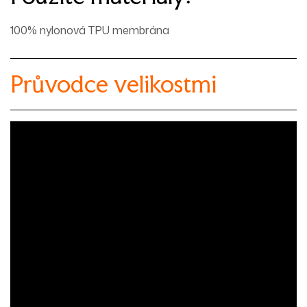
100% nylonová TPU membrána
Průvodce velikostmi