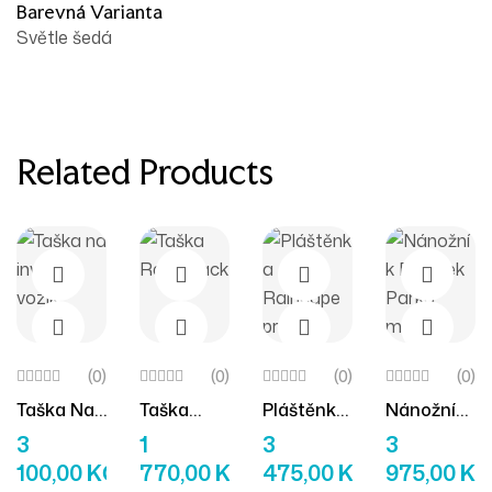
Barevná Varianta
Světle šedá
Related Products
(0)
(0)
(0)
(0)
Taška Na
Taška
Pláštěnka
Nánožník
Výběr Možností
Výběr Možností
Výběr Možností
Výběr M
Invalidní
Rack Pack
Raincape
Raindek
3
1
3
3
Vozík
Pro Děti
Parka
100,00
KČ
770,00
KČ
475,00
KČ
975,00
KČ