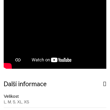
Další informace
Velikost
L, M, S, XL, XS