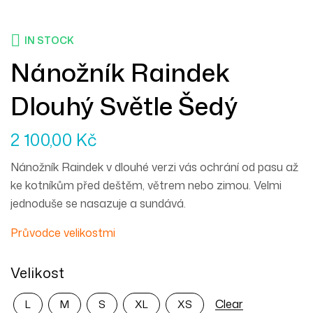
IN STOCK
Nánožník Raindek
Dlouhý Světle Šedý
2 100,00
Kč
Nánožník Raindek v dlouhé verzi vás ochrání od pasu až
ke kotníkům před deštěm, větrem nebo zimou. Velmi
jednoduše se nasazuje a sundává.
Průvodce velikostmi
Velikost
Clear
L
M
S
XL
XS