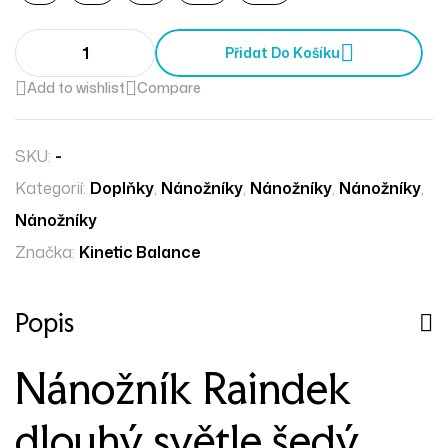
Přidat Do Košíku
Add to wishlist
Compare
SKU:
-
Kategorií:
Doplňky
,
Nánožníky
,
Nánožníky
,
Nánožníky
,
Nánožníky
Značka:
Kinetic Balance
Popis
Nánožník Raindek
dlouhý světle šedý