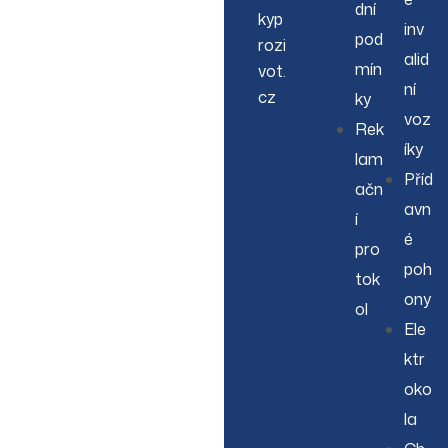
dní
kyp
inv
pod
rozi
alid
mín
vot.
ní
cz
ky
voz
Rek
íky
lam
Příd
ačn
avn
í
é
pro
poh
tok
ony
ol
Ele
ktr
oko
la