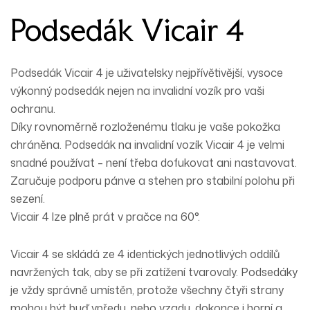
Podsedák Vicair 4
Podsedák Vicair 4 je uživatelsky nejpřívětivější, vysoce
výkonný podsedák nejen na invalidní vozík pro vaši
ochranu.
Díky rovnoměrně rozloženému tlaku je vaše pokožka
chráněna. Podsedák na invalidní vozík Vicair 4 je velmi
snadné používat – není třeba dofukovat ani nastavovat.
Zaručuje podporu pánve a stehen pro stabilní polohu při
sezení.
Vicair 4 lze plně prát v pračce na 60°.
Vicair 4 se skládá ze 4 identických jednotlivých oddílů
navržených tak, aby se při zatížení tvarovaly. Podsedáky
je vždy správně umístěn, protože všechny čtyři strany
mohou být buď vpředu, nebo vzadu, dokonce i horní a