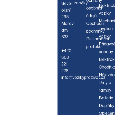
ochrany
značky
Sever
Elektric
osobních
ojižní
vozíky
údajů
295
Mechani
Morav
Obchodní
invalidní
any
podmínky
vozíky
533
Reklamační
Přídavn
protokol
+420
pohony
800
Elektrok
221
Chodítk
228
Nájezdo
info@vozikyprozivot.cz
ližiny a
rampy
Baterie
Doplňky
Oblečen