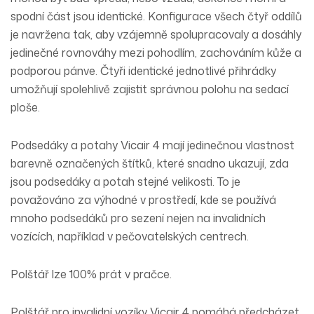
spodní část jsou identické. Konfigurace všech čtyř oddílů
je navržena tak, aby vzájemně spolupracovaly a dosáhly
jedinečné rovnováhy mezi pohodlím, zachováním kůže a
podporou pánve. Čtyři identické jednotlivé přihrádky
umožňují spolehlivě zajistit správnou polohu na sedací
ploše.
Podsedáky a potahy Vicair 4 mají jedinečnou vlastnost
barevně označených štítků, které snadno ukazují, zda
jsou podsedáky a potah stejné velikosti. To je
považováno za výhodné v prostředí, kde se používá
mnoho podsedáků pro sezení nejen na invalidních
vozících, například v pečovatelských centrech.
Polštář lze 100% prát v pračce.
Polštář pro invalidní vozíky Vicair 4 pomáhá předcházet