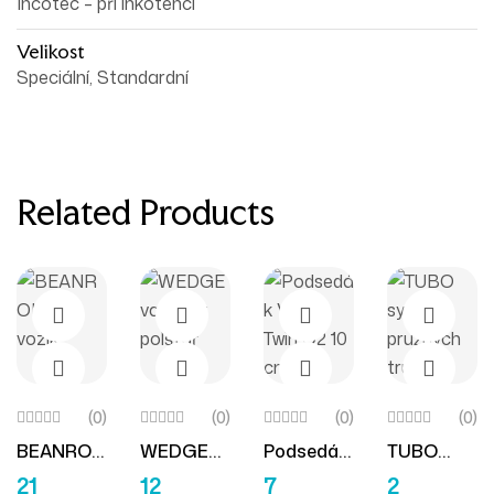
Incotec – při inkotenci
Velikost
Speciální, Standardní
Related Products
(0)
(0)
(0)
(0)
BEANROL
WEDGE
Podsedák
TUBO
Výběr Možností
Výběr Možností
Přidat Do Košíku
Přidat D
LER Vozík
Vakuový
Vicair
Systém
21
12
–
15
7
2