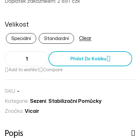
Doplatek zákazníkem: 2 897 czk
Velikost
Clear
Speciální
Standardní
Přidat Do Košíku
Add to wishlist
Compare
SKU:
-
Kategorie:
Sezení
,
Stabilizační Pomůcky
Značka:
Vicair
Popis