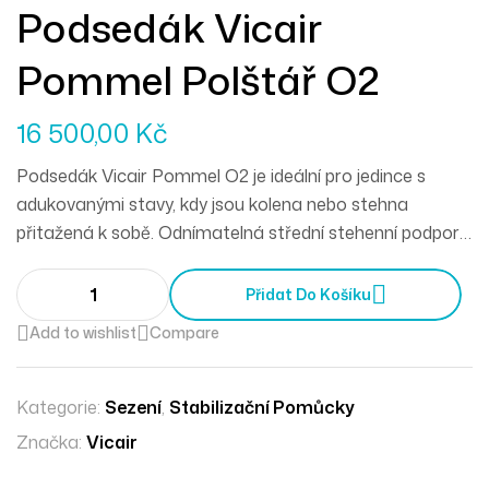
Podsedák Vicair
Pommel Polštář O2
16 500,00
Kč
Podsedák Vicair Pommel O2 je ideální pro jedince s
adukovanými stavy, kdy jsou kolena nebo stehna
přitažená k sobě. Odnímatelná střední stehenní podpora
polštáře jemně odděluje kolena a/nebo stehna a
uvolňuje oblast tlaku, který by normálně mohl způsobit
Přidat Do Košíku
bolest.
Add to wishlist
Compare
Kategorie:
Sezení
,
Stabilizační Pomůcky
Značka:
Vicair