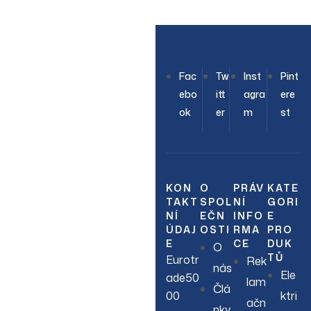
OUR NEWSLETTER
Fac
Tw
Inst
Pint
Join Our
ebo
itt
agra
ere
ok
er
m
st
Newsletter
Sign up to hear about
our latest sales, new
KON
O
PRÁV
KATE
TAKT
SPOL
NÍ
GORI
arrivals & more.
NÍ
EČN
INFO
E
ÚDAJ
OSTI
RMA
PRO
E
CE
DUK
O
TŮ
Eurotr
Rek
nás
Ele
ade50
lam
Člá
00
ktri
ačn
nky