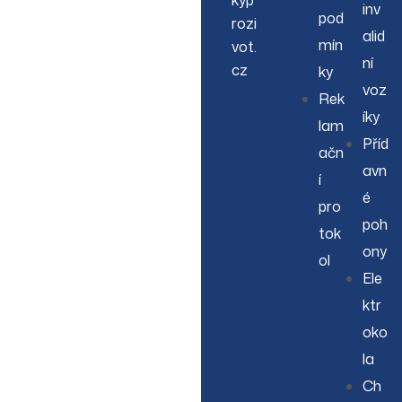
kyp
inv
pod
rozi
alid
mín
vot.
ní
cz
ky
voz
Rek
íky
lam
Příd
ačn
avn
í
é
pro
poh
tok
ony
ol
Ele
ktr
oko
la
Ch