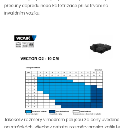
přesuny dopředu nebo katetrizace při setrvání na
invalidním vozíku.
Jakékoliv rozměry v modrém poli jsou za ceny uvedené
na stránkách, všechny ostatní rozměry prosím zašlete