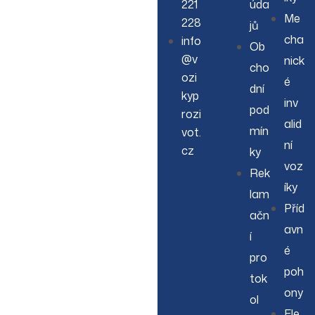
221
úda
Me
228
jů
cha
info
Ob
@v
nick
cho
ozi
é
dní
kyp
inv
pod
rozi
alid
mín
vot.
ní
cz
ky
voz
Rek
íky
lam
Příd
ačn
avn
í
é
pro
poh
tok
ony
ol
Ele