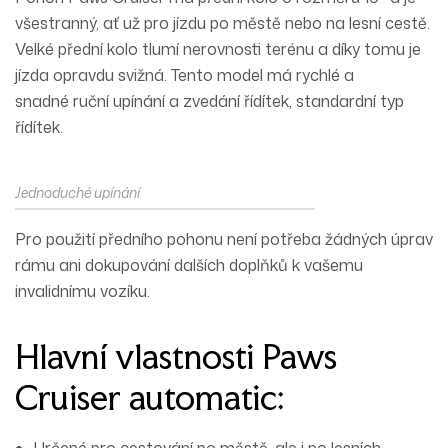
všestranný, ať už pro jízdu po městě nebo na lesní cestě.
Velké přední kolo tlumí nerovnosti terénu a díky tomu je
jízda opravdu svižná. Tento model má rychlé a
snadné
ruční
upínání a zvedání řídítek,
standardní
typ
řídítek.
Jednoduché upínání
Pro použití předního pohonu není potřeba
žádných
úprav
rámu ani dokupování dalších doplňků k vašemu
invalidnímu vozíku.
Hlavní vlastnosti Paws
Cruiser automatic:
Určené pro cestování po městě, ale i po lesních