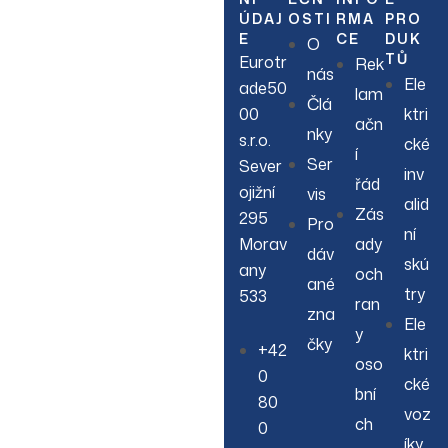
ÚDAJ
OSTI
RMA
PRO
E
CE
DUK
O
TŮ
Eurotr
Rek
nás
Ele
ade50
lam
Člá
00
ktri
ačn
nky
s.r.o.
cké
í
Ser
Sever
inv
řád
ojižní
vis
alid
Zás
295
Pro
ní
Morav
ady
dáv
skú
any
och
ané
try
533
ran
zna
Ele
y
čky
+42
ktri
oso
0
cké
bní
80
voz
ch
0
íky