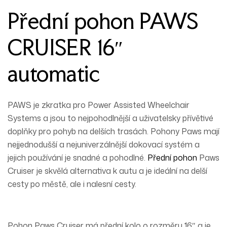
Přední pohon PAWS
CRUISER 16″
automatic
PAWS je zkratka pro Power Assisted Wheelchair
Systems a jsou to nejpohodlnější a uživatelsky přívětivé
doplňky pro pohyb na delších trasách. Pohony Paws mají
nejjednodušší a nejuniverzálnější dokovací systém a
jejich používání je snadné a pohodlné.
Přední pohon
Paws
Cruiser je skvělá alternativa k autu a je ideální na delší
cesty
po městě,
ale i na
lesní cesty
.
Pohon Paws Cruiser má přední kolo o
rozměru 16″
a je