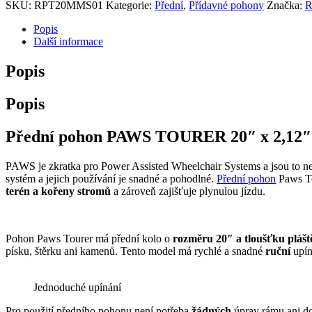
SKU:
RPT20MMS01
Kategorie:
Přední
,
Přídavné pohony
Značka:
R
Popis
Další informace
Popis
Popis
Přední pohon PAWS TOURER 20″ x 2,12″
PAWS je zkratka pro Power Assisted Wheelchair Systems a jsou to nej
systém a jejich používání je snadné a pohodlné.
Přední pohon
Paws To
terén a kořeny stromů
a zároveň zajišťuje plynulou jízdu.
Pohon Paws Tourer má přední kolo o
rozměru 20″ a tloušťku plášt
písku, štěrku ani kamenů. Tento model má rychlé a snadné
ruční
upín
Jednoduché upínání
Pro použití předního pohonu není potřeba
žádných
úprav rámu ani do