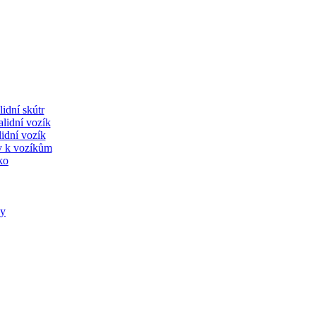
lidní skútr
lidní vozík
lidní vozík
y k vozíkům
ko
ky