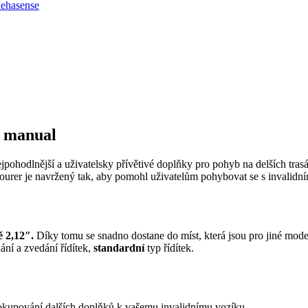
ehasense
 manual
pohodlnější a uživatelsky přívětivé doplňky pro pohyb na delších tras
urer je navržený tak, aby pomohl uživatelům pohybovat se s invalidní
ě 2,12″.
Díky tomu se snadno dostane do míst, která jsou pro jiné mode
ání a zvedání řídítek,
standardní
typ řídítek.
kupování dalších doplňků k vašemu invalidnímu vozíku.