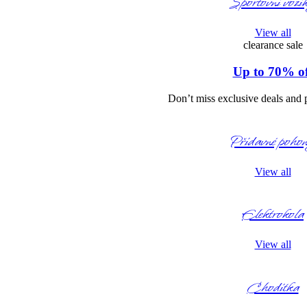
Sportovní vozí
View all
clearance sale
Up to 70% of
Don’t miss exclusive deals and 
Přídavné poho
View all
Elektrokola
View all
Chodítka