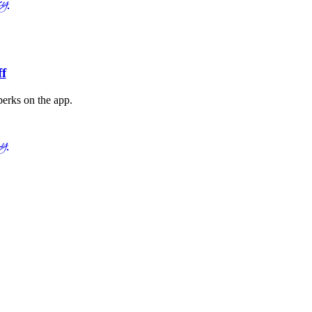
ky
f
perks on the app.
ny