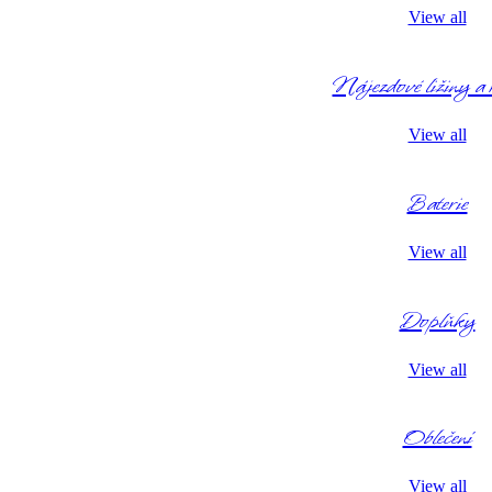
View all
Nájezdové ližiny a
View all
Baterie
View all
Doplňky
View all
Oblečení
View all