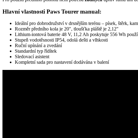
Hlavní vlastnosti Paws Tourer manual:
Ideální pro dobrodružství v drsnějším terénu – písek, štěrk, ka
Rozměr předního kola je 20″, tloušťka pláště je 2,12″
Lithium-iontová baterie 48 V, 11,2 Ah poskytuje 556 Wh použí
Stupeň vodotěsnosti IP54, odolá dešti a vlhkosti
Ruční upínání a zvedání
Standardní typ řídítek
Sledovací asistent
Kompletní sada pro nastavení dodávána v balení