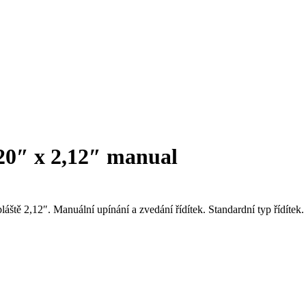
ge
Produkty
Přídavné pohony
Přední pohon PAWS TOURER 20″ x 2,12
″ x 2,12″ manual
ště 2,12″. Manuální upínání a zvedání řídítek. Standardní typ řídítek