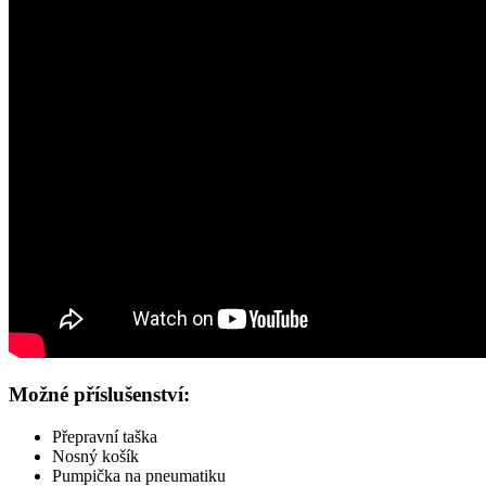
Možné příslušenství:
Přepravní taška
Nosný košík
Pumpička na pneumatiku