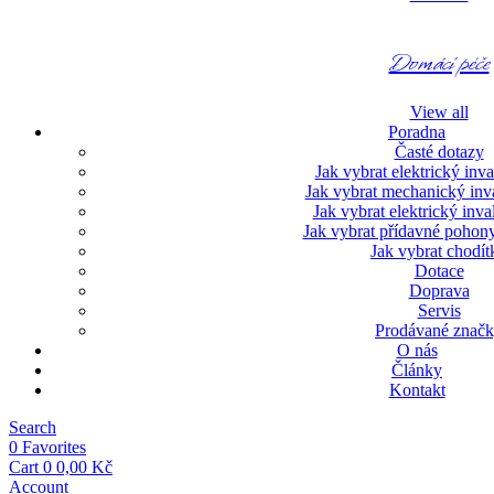
Domácí péče
View all
Poradna
Časté dotazy
Jak vybrat elektrický inva
Jak vybrat mechanický inva
Jak vybrat elektrický inva
Jak vybrat přídavné pohon
Jak vybrat chodít
Dotace
Doprava
Servis
Prodávané znač
O nás
Články
Kontakt
Menu
Search
0
Favorites
Cart
0
0,00
Kč
Account