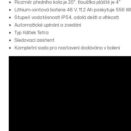
Rozměr předního kola je 20″, tloušťka pláště je 4″
Lithium-iontová baterie 48 V, 11,2 Ah poskytuje 556 W
Stupeň vodotěsnosti IP54, odolá dešti a vlhkosti
Automatické upínání a zvedání
Typ řídítek Tetra
Sledovací asistent
Kompletní sada pro nastavení dodávána v balení