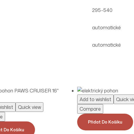
295-540
automatické
automatické
Add to wishlist
Quick v
ishlist
Quick view
Compare
e
Přidat Do Košíku
at Do Košíku