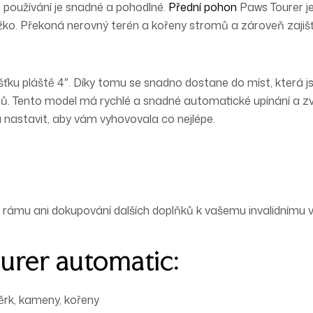
h používání je snadné a pohodlné.
Přední pohon
Paws Tourer j
ěžko. Překoná
nerovný terén a kořeny stromů
a zároveň zajišťu
ťku pláště 4″.
Díky tomu se snadno dostane do míst, která js
enů. Tento model má rychlé a snadné
automatické
upínání a zv
a nastavit, aby vám vyhovovala co nejlépe.
 rámu ani dokupování dalších doplňků k vašemu invalidnímu v
ourer automatic:
těrk, kameny, kořeny