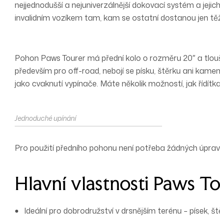
nejjednodušší a nejuniverzálnější dokovací systém a jejic
invalidním vozíkem tam, kam se ostatní dostanou jen t
Pohon Paws Tourer má přední kolo o
rozměru 20″ a tlouš
především pro off-road, nebojí se písku, štěrku ani kam
jako cvaknutí vypínače. Máte několik možností, jak řídítk
Jednoduché upínání
Pro použití předního pohonu není potřeba
žádných
úprav
Hlavní vlastnosti Paws T
Ideální pro dobrodružství v drsnějším terénu – písek, š