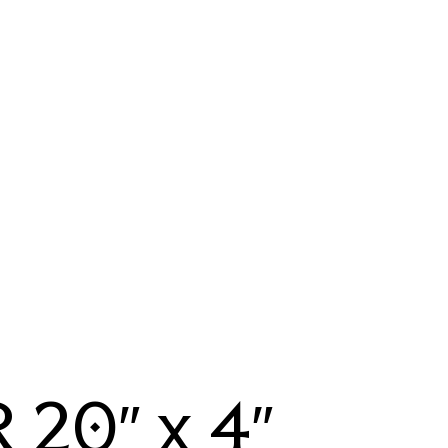
20″ x 4″