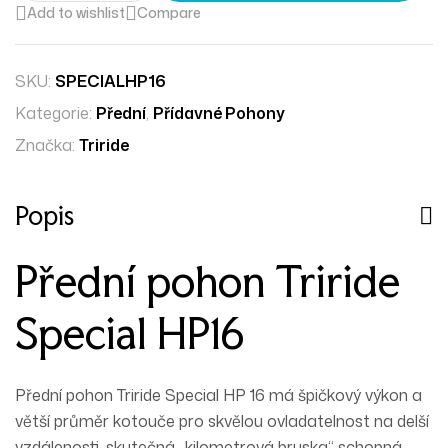
Add to wishlist
Compare
SKU:
SPECIALHP16
Kategorie:
Přední
,
Přídavné Pohony
Značka:
Triride
Popis
Přední pohon Triride
Special HP16
Přední pohon Triride Special HP 16 má š
pičkový výkon a
větší průměr kotouče pro skvělou ovladatelnost na delší
vzdálenosti, skutečná „kilometrová bruska“ schopná