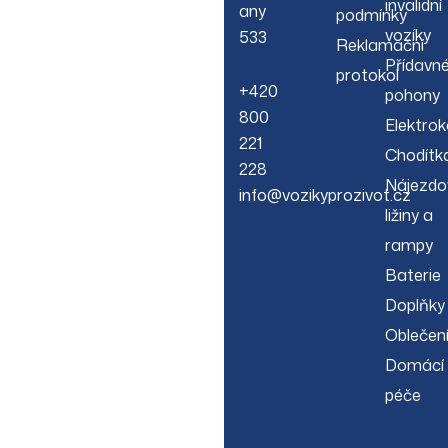
invalidní
any
podmínky
vozíky
533
Reklamační
Přídavn
protokol
+420
pohony
800
Elektrok
221
Chodítk
228
Nájezdo
info@vozikyprozivot.cz
ližiny a
rampy
Baterie
Doplňky
Oblečen
Domácí
péče