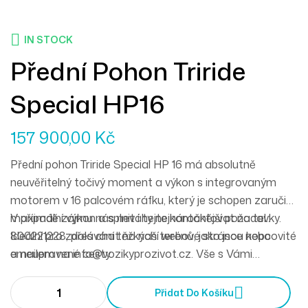
IN STOCK
Přední Pohon Triride
Special HP16
157 900,00
Kč
Přední pohon Triride Special HP 16 má absolutně
neuvěřitelný točivý moment a výkon s integrovaným
motorem v 16 palcovém ráfku, který je schopen zaručit
maximální výkon a splnit i ty nejnáročnější požadavky.
V případě zájmu nás neváhejte kontaktovat na tel.:
Ideální pro zdolávání těžkých terénů, jako jsou kopcovité
800221228, přes chat na naší webové stránce nebo
a neupravené cesty.
emailem na info@vozikyprozivot.cz. Vše s Vámi
podrobně projdeme a nakonfigurujeme dle Vašich
potřeb a požadavků.
Přidat Do Košíku