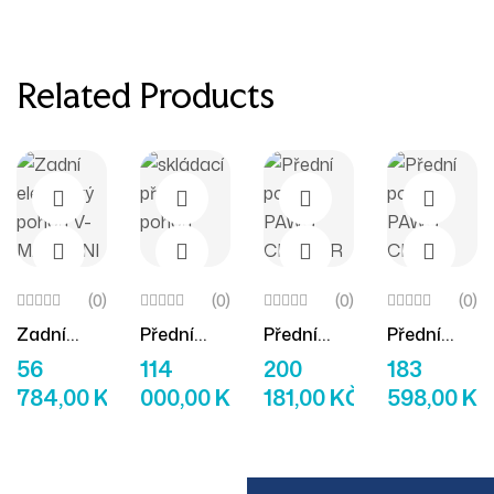
Related Products
(0)
(0)
(0)
(0)
Zadní
Přední
Přední
Přední
Přidat Do Košíku
Přidat Do Košíku
Přidat Do Košíku
Přidat D
Elektrický
Pohon
Pohon
Pohon
56
114
200
183
Pohon V-
Triride
PAWS
PAWS
784,00
KČ
000,00
KČ
181,00
KČ
598,00
KČ
MAX MINI
Skládací
CRUISER
CITY 12″
16″
Automati
Automati
C Tetra