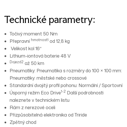
Technické parametry:
Točivý moment
50 Nm
hmotnost1
Přepravní
od
12,8 kg
Velikost kol
16″
Lithium-iontová baterie
48 V
Dojezd2
až
50 km
Pneumatiky: Pneumatika s rozměry do 100 × 100 mm:
Pneumatiky: městské nebo crossové
Standardní dvojitý profil pohonu:
Normální / Sportovní
1-2
Úsporný režim
Eco Drive
Další podrobnosti
naleznete v technickém listu
Rám z nerezové oceli
Přizpůsobitelná elektronika od Triride
Zpětný chod