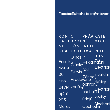
C
OUR NEWSLETTER
Facebook
Twitter
Instagram
Pinterest
Join Our
Newsletter
KON
O
PRÁV
KATE
TAKT
SPOL
NÍ
GORI
NÍ
EČN
INFO
E
Sign up to hear about
ÚDAJ
OSTI
RMA
PRO
our latest sales, new
E
CE
DUK
O nás
arrivals & more.
TŮ
Eurotr
Reklamační
Články
Elektric
ade50
řád
Servis
00
invalidní
Zásady
Prodávané
s.r.o.
skútry
ochrany
značky
Sever
Elektric
osobních
ojižní
vozíky
údajů
295
Mechani
Morav
Obchodní