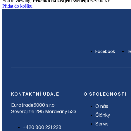
You're viewing:
Prkénko na krájení Webequ
679,00
Kč
Přidat do košíku
Facebook
Tw
KONTAKTNÍ ÚDAJE
O SPOLEČNOSTI
Eurotrade5000 s.r.o.
O nás
Severojižní 295 Moravany 533
Články
Servis
+420 800 221 228