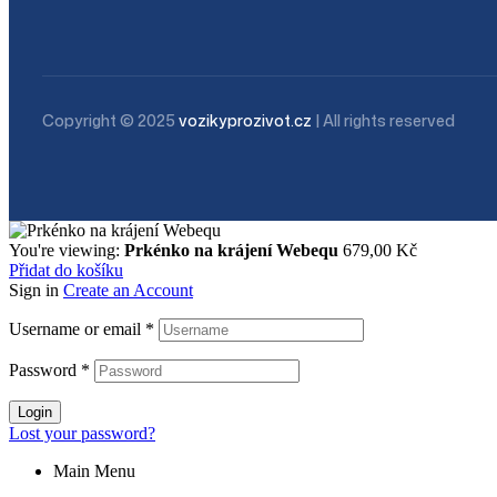
Copyright © 2025
vozikyprozivot.cz
| All rights reserved
You're viewing:
Prkénko na krájení Webequ
679,00
Kč
Přidat do košíku
Sign in
Create an Account
Username or email
*
Password
*
Login
Lost your password?
Main Menu