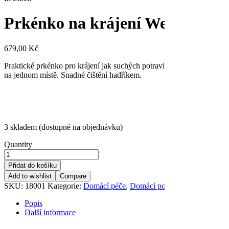
Prkénko na krájení Webequ
679,00
Kč
Praktické prkénko pro krájení jak suchých potravin, tak potravin se š
na jednom místě. Snadné čištění hadříkem.
3 skladem (dostupné na objednávku)
Quantity
Přidat do košíku
Add to wishlist
Compare
SKU:
18001
Kategorie:
Domácí péče
,
Domácí pomůcky
Značka:
We
Popis
Další informace