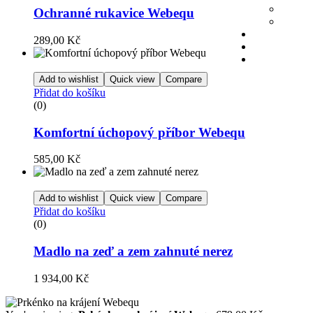
Ochranné rukavice Webequ
289,00
Kč
Add to wishlist
Quick view
Compare
Přidat do košíku
(0)
Komfortní úchopový příbor Webequ
585,00
Kč
Add to wishlist
Quick view
Compare
Přidat do košíku
(0)
Madlo na zeď a zem zahnuté nerez
1 934,00
Kč