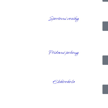
Sportovní vozíky
ťávou. Vysoké strany udrží drobky i Šťávu na svém místě a tím zajistí 
Přídavné pohony
Elektrokola
bequ