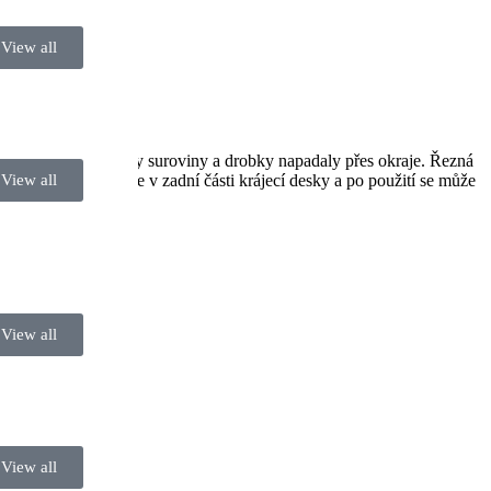
View all
 místě a zajišťují, aby suroviny a drobky napadaly přes okraje. Řezná
ťáva se shromažďuje v zadní části krájecí desky a po použití se může
View all
View all
View all