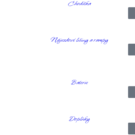
Chodítka
Nájezdové ližiny a rampy
rájení zeleniny, krájení masa a pečiva. Vysoké strany udržují jídlo na
ka optimální pro krájení šťavnatých potravin, jako je maso a rajčata. Š
čky, díky nimž bude prkénko stále na svém místě.
Baterie
Doplňky