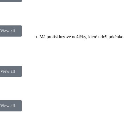
View all
čistou pracovní plochu. Má protiskluzové nožičky, které udrží prkénko
View all
View all