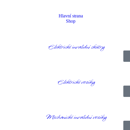
Hlavní strana
Shop
Elektrické invalidní skútry
Homepage
Produkty
Domácí péče
Prkénko na krájení Webequ
Elektrické vozíky
Mechanické invalidní vozíky