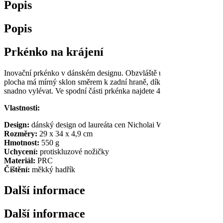
Popis
Popis
Prkénko na krájení
Inovační prkénko v dánském designu. Obzvláště užitečné pro sekání a k
plocha má mírný sklon směrem k zadní hraně, díky čemuž je řezací des
snadno vylévat. Ve spodní části prkénka najdete 4 protiskluzové noži
Vlastnosti:
Design:
dánský design od laureáta cen Nicholai Wiig-Hansen
Rozměry:
29 x 34 x 4,9 cm
Hmotnost:
550 g
Uchycení:
protiskluzové nožičky
Materiál:
PRC
Čištění:
měkký hadřík
Další informace
Další informace