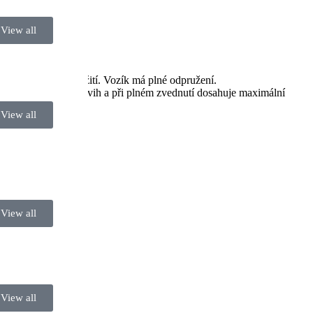
View all
itřní/venkovní použití. Vozík má plné odpružení.
ajišťuje plynulý zdvih a při plném zvednutí dosahuje maximální
View all
View all
View all