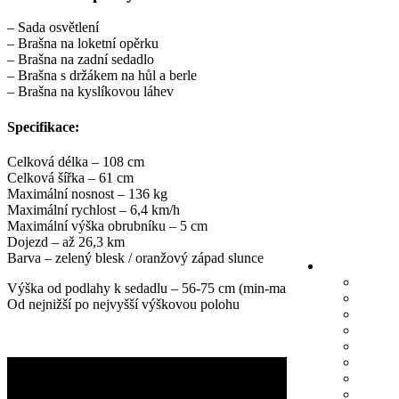
– Sada osvětlení
– Brašna na loketní opěrku
– Brašna na zadní sedadlo
– Brašna s držákem na hůl a berle
– Brašna na kyslíkovou láhev
Specifikace:
Celková délka – 108 cm
Celková šířka – 61 cm
Maximální nosnost – 136 kg
Maximální rychlost – 6,4 km/h
Maximální výška obrubníku – 5 cm
Dojezd – až 26,3 km
Barva – zelený blesk / oranžový západ slunce
Výška od podlahy k sedadlu – 56-75 cm (min-max)
Od nejnižší po nejvyšší výškovou polohu