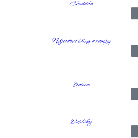
Chodítka
ový vozík s pohonem středních kol o rychlosti 6,4 km/h vhodný pro vn
Nájezdové ližiny a rampy
e pohodlné kapitánské sedadlo a zvedací mechanismus. Trnový zdvih z
 tam, kde je omezený prostor.
nikající manévrovatelnosti a plynulé jízdě.
kem sedadla.
Baterie
Doplňky