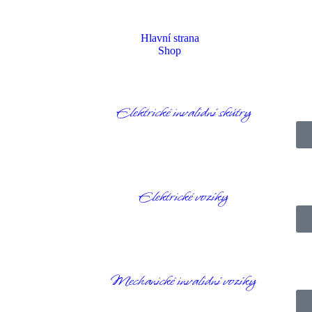
Hlavní strana
Shop
Elektrické invalidní skútry
omepage
Produkty
Elektrické vozíky
Rascal Ryley se zdvihem sedad
Elektrické vozíky
Mechanické invalidní vozíky