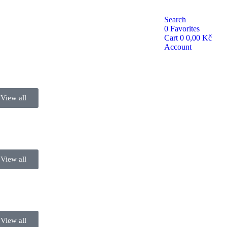
Search
0
Favorites
Cart
0
0,00
Kč
Account
View all
la
View all
View all