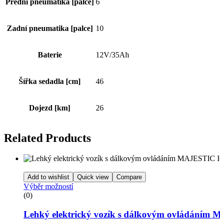
Přední pneumatika [palce]
6
Zadní pneumatika [palce]
10
Baterie
12V/35Ah
Šířka sedadla [cm]
46
Dojezd [km]
26
Related Products
Add to wishlist
Quick view
Compare
Výběr možností
(0)
Lehký elektrický vozík s dálkovým ovládáním