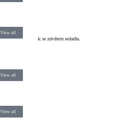
View all
tánském sedadle navíc se zdvihem sedadla.
View all
View all