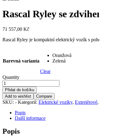
Rascal Ryley se zdvihem sedadl
71 557,00
Kč
Rascal Ryley je kompaktní elektrický vozík s pohonem středních kol
Oranžová
Barevná varianta
Zelená
Clear
Quantity
Přidat do košíku
Add to wishlist
Compare
SKU:
-
Kategorií:
Elektrické vozíky
,
Exteriérové
,
Interiérové
,
Speciál
Popis
Další informace
Popis