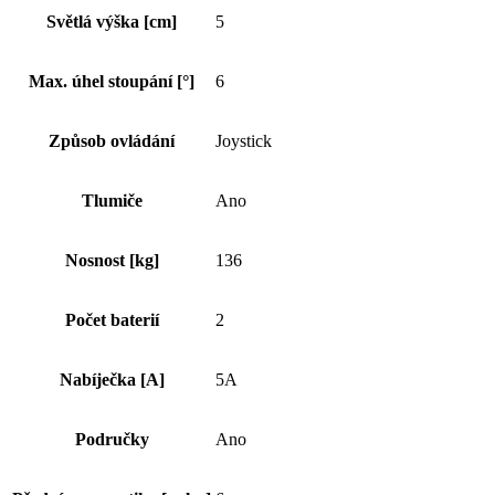
Světlá výška [cm]
5
Max. úhel stoupání [°]
6
Způsob ovládání
Joystick
Tlumiče
Ano
Nosnost [kg]
136
Počet baterií
2
Nabíječka [A]
5A
Područky
Ano