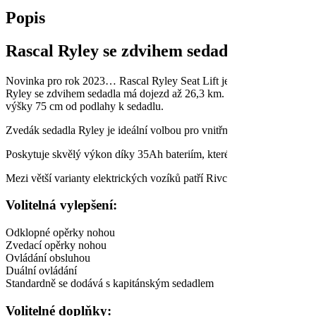
Popis
Rascal Ryley se zdvihem sedadla
Novinka pro rok 2023… Rascal Ryley Seat Lift je středně těžký motor
Ryley se zdvihem sedadla má dojezd až 26,3 km. Tento model obsahuj
výšky 75 cm od podlahy k sedadlu.
Zvedák sedadla Ryley je ideální volbou pro vnitřní i venkovní použití
Poskytuje skvělý výkon díky 35Ah bateriím, které přispívají k jeho vy
Mezi větší varianty elektrických vozíků patří Rivco a Rivco se zvedá
Volitelná vylepšení:
Odklopné opěrky nohou
Zvedací opěrky nohou
Ovládání obsluhou
Duální ovládání
Standardně se dodává s kapitánským sedadlem
Volitelné doplňky: