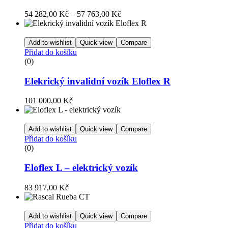
54 282,00
Kč
–
57 763,00
Kč
Add to wishlist
Quick view
Compare
Přidat do košíku
(0)
Elekrický invalidní vozík Eloflex R
101 000,00
Kč
Add to wishlist
Quick view
Compare
Přidat do košíku
(0)
Eloflex L – elektrický vozík
83 917,00
Kč
Add to wishlist
Quick view
Compare
Přidat do košíku