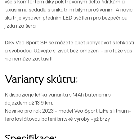
vše s komfortem díky polstrovaným delta řídítkům a
luxusnímu sedadlu s unikátním bílým prošíváním. A navíc,
skútr je vybaven předním LED světlem pro bezpečnou
jízdu i za šera.
Díky Veo Sport SR se můžete opět pohybovat s lehkostí
a svobodou. Užívejte si život bez omezení – protože vás
nic nemůže zastavit!
Varianty skútru:
K dispozici je lehká varianta s 14Ah bateriemi s
dojezdem až 13,9 km.
Novinka pro rok 2023 – model Veo Sport LiFe s lithium-
ferofosfátovou baterií britské výroby – již brzy.
Specifikace: