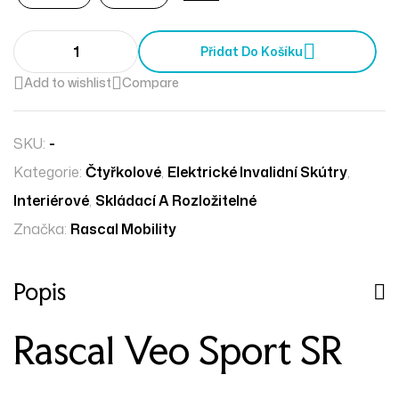
Přidat Do Košíku
Add to wishlist
Compare
SKU:
-
Kategorie:
Čtyřkolové
,
Elektrické Invalidní Skútry
,
Interiérové
,
Skládací A Rozložitelné
Značka:
Rascal Mobility
Popis
Rascal Veo Sport SR