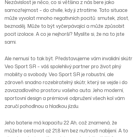
Nezávislost je něco, co si většina z nás bere jako
samozřejmost – do chvíle, kdy ji ztratíme. Tato situace
může vyvolat mnoho negativních pocitů: smutek, zlost,
beznaděj. Může to být vyčerpávající a může způsobit
pocit izolace. A co je nejhorší? Myslíte si, že na to jste
sami.
Ale nemusí to tak být. Představujeme vám invalidní skútr
Veo Sport SR – váš spolehlivý partner pro život plný
mobility a svobody. Veo Sport SR je robustní, ale
zároveň snadno rozebíratelný skútr, který se vejde i do
zavazadlového prostoru vašeho auta. Jeho moderní,
sportovní design a prémiové odpružení všech kol vám
zaručí pohodlnou a hladkou jízdu.
Jeho baterie má kapacitu 22 Ah, což znamená, že
můžete cestovat až 21,8 km bez nutnosti nabíjení. A to