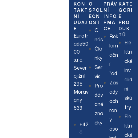
our latest sales, new
KON
O
PRÁV
KATE
TAKT
SPOL
NÍ
GORI
arrivals & more.
NÍ
EČN
INFO
E
ÚDAJ
OSTI
RMA
PRO
E
CE
DUK
O
TŮ
Eurotr
Rek
nás
Ele
ade50
lam
Člá
00
ktri
ačn
nky
s.r.o.
cké
í
Ser
Sever
inv
řád
ojižní
vis
alid
Zás
295
Pro
ní
Morav
ady
dáv
skú
any
och
ané
try
533
ran
zna
Ele
y
čky
+42
ktri
oso
0
cké
bní