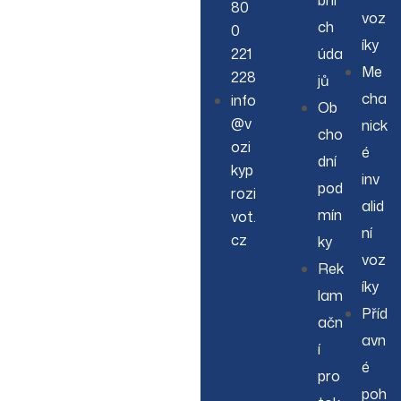
80
voz
ch
0
íky
221
úda
Me
228
jů
cha
info
Ob
@v
nick
cho
ozi
é
dní
kyp
inv
pod
rozi
alid
mín
vot.
ní
cz
ky
voz
Rek
íky
lam
Příd
ačn
avn
í
é
pro
poh