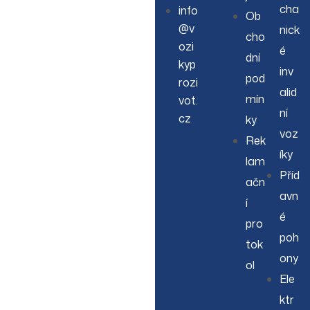
cha
info
Ob
@v
nick
cho
ozi
é
dní
kyp
inv
pod
rozi
alid
mín
vot.
ní
cz
ky
voz
Rek
íky
lam
Příd
ačn
avn
í
é
pro
poh
tok
ony
ol
Ele
ktr