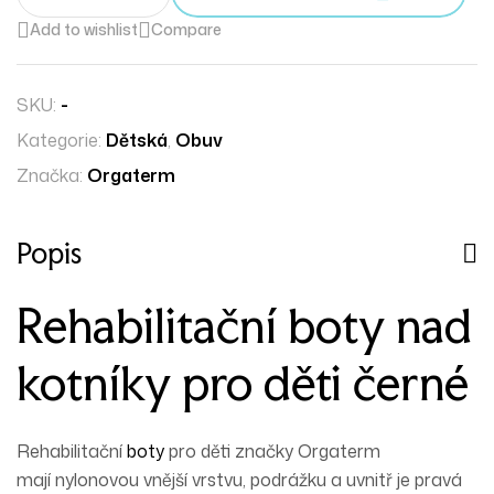
Add to wishlist
Compare
SKU:
-
Kategorie:
Dětská
,
Obuv
Značka:
Orgaterm
Popis
Rehabilitační boty nad
kotníky pro děti černé
Rehabilitační
boty
pro děti značky Orgaterm
mají
nylonovou
vnější vrstvu,
podrážku
a uvnitř je pravá