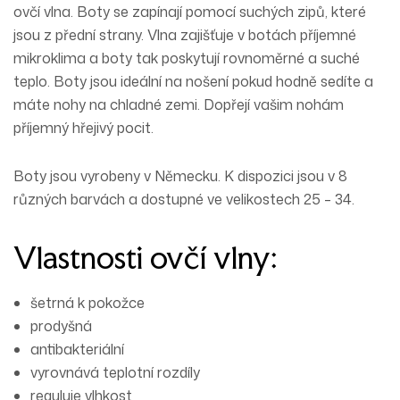
ovčí
vlna
. Boty se zapínají pomocí suchých
zipů
, které
jsou z přední strany. Vlna zajišťuje v botách příjemné
mikroklima a boty tak poskytují rovnoměrné a suché
teplo. Boty jsou ideální na
nošení
pokud hodně sedíte a
máte nohy na chladné zemi. Dopřejí vašim nohám
příjemný hřejivý pocit.
Boty jsou vyrobeny v Německu. K dispozici jsou v 8
různých barvách a dostupné ve velikostech 25 – 34.
Vlastnosti ovčí vlny:
šetrná k pokožce
prodyšná
antibakteriální
vyrovnává teplotní rozdíly
reguluje vlhkost