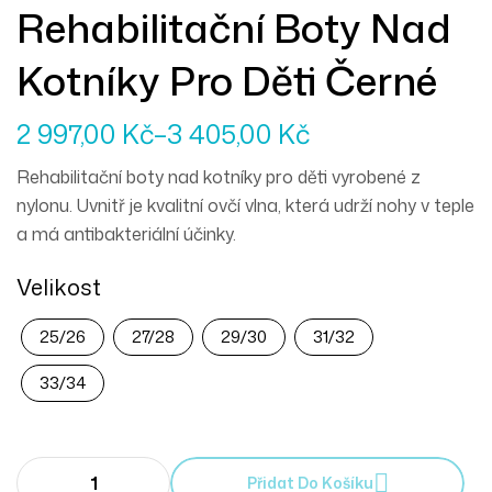
Rehabilitační Boty Nad
Kotníky Pro Děti Černé
2 997,00
Kč
–
3 405,00
Kč
Rehabilitační boty nad kotníky pro děti vyrobené z
nylonu. Uvnitř je kvalitní ovčí vlna, která udrží nohy v teple
a má antibakteriální účinky.
Velikost
25/26
27/28
29/30
31/32
33/34
Přidat Do Košíku