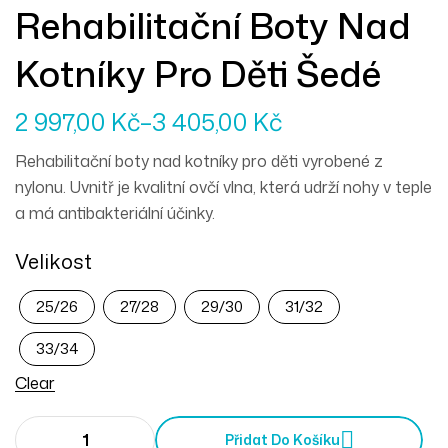
Rehabilitační Boty Nad
Kotníky Pro Děti Šedé
2 997,00
Kč
–
3 405,00
Kč
Rehabilitační boty nad kotníky pro děti vyrobené z
nylonu. Uvnitř je kvalitní ovčí vlna, která udrží nohy v teple
a má antibakteriální účinky.
Velikost
25/26
27/28
29/30
31/32
33/34
Clear
Přidat Do Košíku