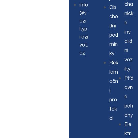
cha
info
Ob
@v
nick
cho
ozi
é
dní
kyp
inv
pod
rozi
alid
mín
vot.
ní
cz
ky
voz
Rek
íky
lam
Příd
ačn
avn
í
é
pro
poh
tok
ony
ol
Ele
ktr