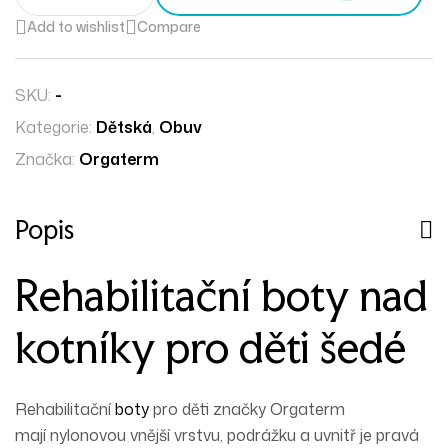
Add to wishlist
Compare
SKU:
-
Kategorie:
Dětská
,
Obuv
Značka:
Orgaterm
Popis
Rehabilitační boty nad
kotníky pro děti šedé
Rehabilitační
boty
pro děti značky Orgaterm
mají
nylonovou
vnější vrstvu,
podrážku
a uvnitř je pravá