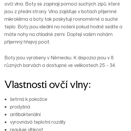
ovčí
vlna
. Boty se zapínají pomocí suchých
zipů
, které
jsou z přední strany. Vlna zajišťuje v botách příjemné
mikroklima a boty tak poskytují rovnoměrné a suché
teplo. Boty jsou ideální na
nošení
pokud hodně sedíte a
máte nohy na chladné zemi. Dopřejí vašim nohám
příjemný hřejivý pocit.
Boty jsou vyrobeny v Německu. K dispozici jsou v 8
různých barvách a dostupné ve velikostech 25 – 34.
Vlastnosti ovčí vlny:
šetrná k pokožce
prodyšná
antibakteriální
vyrovnává teplotní rozdíly
reguluje vlhkost