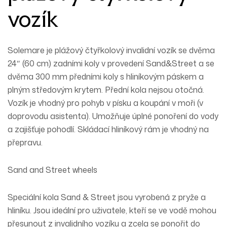
vozík
Solemare je
plážový
čtyřkolový invalidní vozík se dvěma
24″ (60 cm) zadními koly v provedení Sand&Street a se
dvěma 300 mm předními koly s hliníkovým páskem a
plným středovým krytem. Přední kola
nejsou
otočná.
Vozík je vhodný pro pohyb v písku a koupání v moři (v
doprovodu asistenta). Umožňuje úplné ponoření do vody
a zajišťuje pohodlí.
Skládací
hliníkový rám je vhodný na
přepravu.
Sand and Street wheels
Speciální kola Sand & Street jsou vyrobená z
pryže
a
hliníku
. Jsou ideální pro uživatele, kteří se ve vodě mohou
přesunout
z invalidního vozíku a zcela se ponořit do