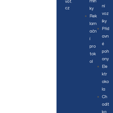
mín
vot.
ní
cz
ky
voz
Rek
íky
lam
Příd
ačn
avn
í
é
pro
poh
tok
ony
ol
Ele
ktr
oko
la
Ch
odít
ka