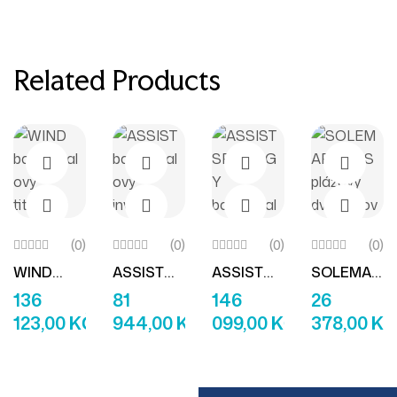
Related Products
(0)
(0)
(0)
(0)
WIND
ASSIST
ASSIST
SOLEMAR
Přidat Do Košíku
Přidat Do Košíku
Přidat Do Košíku
Přidat D
Basketbal
Basketbal
SPINERGY
E S&S
136
81
146
26
Ový
Ový
Basketbal
Plážový
123,00
KČ
944,00
KČ
099,00
KČ
378,00
KČ
Titanový
Invalidní
Ový
Dvoukolo
Vozík
Vozík
Titanový
Vý Vozík
Vozík