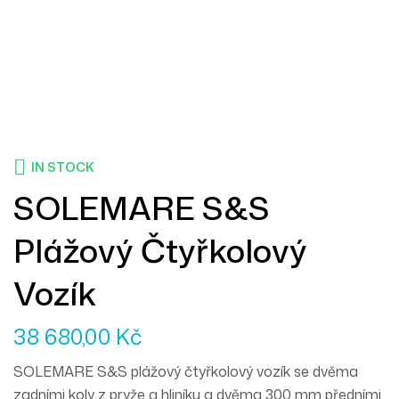
IN STOCK
SOLEMARE S&S
Plážový Čtyřkolový
Vozík
38 680,00
Kč
SOLEMARE S&S plážový čtyřkolový vozík se dvěma
zadními koly z pryže a hliníku a dvěma 300 mm předními