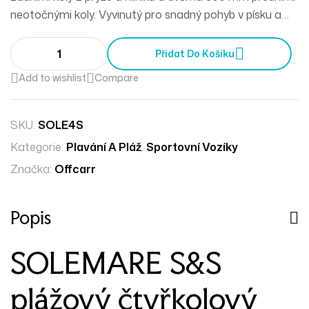
neotočnými koly. Vyvinutý pro snadný pohyb v písku a
moři. Skládací rám.
Přidat Do Košíku
Add to wishlist
Compare
SKU:
SOLE4S
Kategorie:
Plavání A Pláž
,
Sportovní Vozíky
Značka:
Offcarr
Popis
SOLEMARE S&S
plážový čtyřkolový