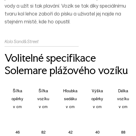
vody a užít si tak plavání. Vozík se tak díky speciálnímu
tvaru kol lehce zaboří do písku a uživatel jej najde na
stejném místě, kde ho opustil.
Kola Sand&Street
Volitelné specifikace
Solemare plážového vozíku
Šířka
Šířka
Hloubka
Výška
Délka
opěrky
vozíku
sedáku
opěrky
vozíku
v cm
v cm
v cm
v cm
v cm
46
82
42
40
88