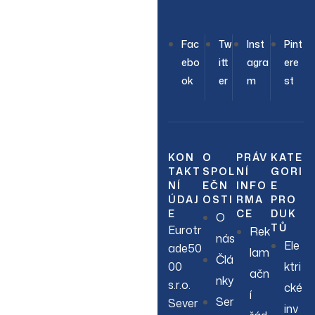
OUR NEWSLETTER
Fac
Tw
Inst
Pint
Join Our
ebo
itt
agra
ere
ok
er
m
st
Newsletter
Sign up to hear about
our latest sales, new
KON
O
PRÁV
KATE
TAKT
SPOL
NÍ
GORI
arrivals & more.
NÍ
EČN
INFO
E
ÚDAJ
OSTI
RMA
PRO
E
CE
DUK
O
TŮ
Eurotr
Rek
nás
Ele
ade50
lam
Člá
00
ktri
ačn
nky
s.r.o.
cké
í
Ser
Sever
inv