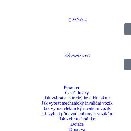
to omezení. Dodatečná bezpečnost a stabilita vedou k většímu uvolnění a
Oblečení
kvělým designem a vysoce kvalitním zpracováním.
čka. Neslouží k posouvání stoličky. Jsou namontována tak, aby se sprc
li. Při sprchování se pohodlně otočte na sprchovou hlavici, sprchový ge
Domácí péče
íme vám vysokou odolnost proti uklouznutí a
ola. Stolička také potěší každého pečovatele, protože sám zůstává such
Poradna
Časté dotazy
jol. Proto je sprchová stolička k dispozici v provedení z práškové oceli
Jak vybrat elektrický invalidní skútr
t je nízká – 7 kg. Přesto netrpí korozí. Naše sprchové stoličky se nekýv
Jak vybrat mechanický invalidní vozík
Jak vybrat elektrický invalidní vozík
Jak vybrat přídavné pohony k vozíkům
Jak vybrat chodítko
Dotace
Doprava