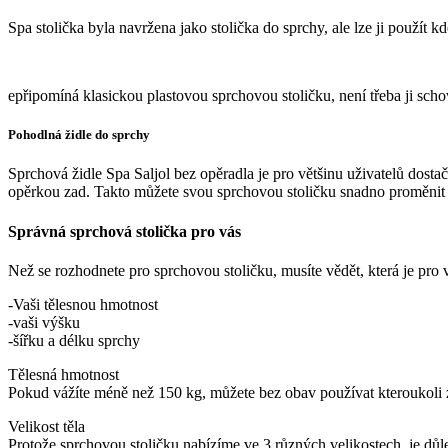
Spa stolička byla navržena jako stolička do sprchy, ale lze ji použít 
epřipomíná klasickou plastovou sprchovou stoličku, není třeba ji sch
Pohodlná židle do sprchy
Sprchová židle Spa Saljol bez opěradla je pro většinu uživatelů dosta
opěrkou zad. Takto můžete svou sprchovou stoličku snadno proměnit ve
Správná sprchová stolička pro vás
Než se rozhodnete pro sprchovou stoličku, musíte vědět, která je pro vá
-Vaši tělesnou hmotnost
-vaši výšku
-šířku a délku sprchy
Tělesná hmotnost
Pokud vážíte méně než 150 kg, můžete bez obav používat kteroukoli z 
Velikost těla
Protože sprchovou stoličku nabízíme ve 3 různých velikostech, je důlež