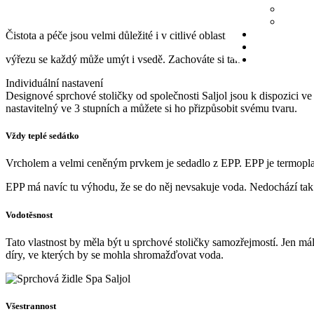
Čistota a péče jsou velmi důležité i v citlivé oblasti genitálií. Tí
výřezu se každý může umýt i vsedě. Zachováte si tak soukromí a důs
Individuální nastavení
Designové sprchové stoličky od společnosti Saljol jsou k dispozici ve
nastavitelný ve 3 stupních a můžete si ho přizpůsobit svému tvaru.
Vždy teplé sedátko
Vrcholem a velmi ceněným prvkem je sedadlo z EPP. EPP je termoplast 
EPP má navíc tu výhodu, že se do něj nevsakuje voda. Nedochází tak k
Vodotěsnost
Tato vlastnost by měla být u sprchové stoličky samozřejmostí. Jen m
díry, ve kterých by se mohla shromažďovat voda.
Všestrannost