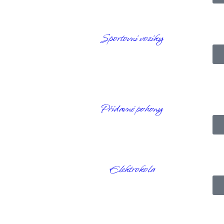
Sportovní vozíky
lně. Vaše soukromí přitom zůstane nedotčeno.
Přídavné pohony
Elektrokola
le s kolečky
,
Osobní hygiena
,
Sedáky do sprchy
,
Sprcha
Značka:
Saljo