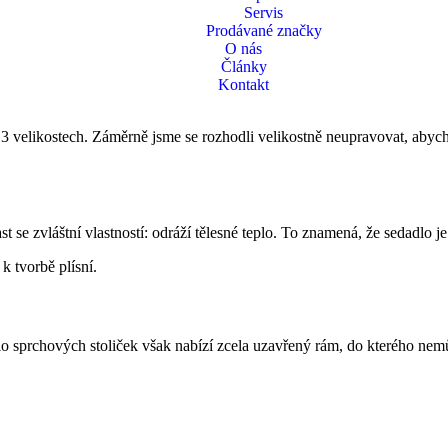
Servis
Prodávané značky
O nás
m lépe, pokud je hygiena jednoduchá a bezproblémová. Díky velkorysému 
Články
tojnost v každém věku.
Kontakt
 3 velikostech. Záměrně jsme se rozhodli velikostně neupravovat, abych
se zvláštní vlastností: odráží tělesné teplo. To znamená, že sedadlo j
 tvorbě plísní.
álo sprchových stoliček však nabízí zcela uzavřený rám, do kterého nem