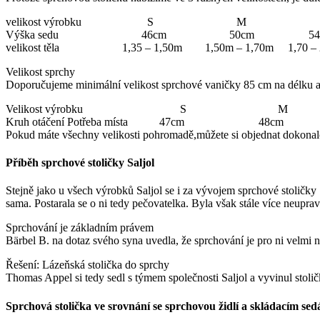
velikost výrobku S M 
Výška sedu 46cm 50cm 54
velikost těla 1,35 – 1,50m 1,50m – 1,70m 1,70 – 
Velikost sprchy
Doporučujeme minimální velikost sprchové vaničky 85 cm na délku a ší
Velikost výrobku S
Kruh otáčení Potřeba místa 47cm 48c
Pokud máte všechny velikosti pohromadě,můžete si objednat dokonalo
Příběh sprchové stoličky Saljol
Stejně jako u všech výrobků Saljol se i za vývojem sprchové stoličky S
sama. Postarala se o ni tedy pečovatelka. Byla však stále více neuprave
Sprchování je základním právem
Bärbel B. na dotaz svého syna uvedla, že sprchování je pro ni velmi ne
Řešení: Lázeňská stolička do sprchy
Thomas Appel si tedy sedl s týmem společnosti Saljol a vyvinul stoli
Sprchová stolička ve srovnání se sprchovou židlí a skládacím se