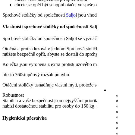
chcete se opět být schopni otáčet ve sprše o 360 stupňů.
Sprchové stoličky od společnosti
Saljo
l jsou vhodné pro každé z těch
Vlastnosti sprchové stoličky od společnosti Saljol
Sprchové stoličky od společnosti Saljol se vyznačují praktičností, s
Otočná a protiskluzová v jednom:
Sprchová stolička Spa má čtyři kole
můžete bezpečně opřít, abyste se dostali do sprchy, aniž byste uklouz
Kolečka jsou vyrobena z extra protiskluzového materiálu TPE. Nabíz
přesto 360stupňový rozsah pohybu.
Otáčení stoličky usnadňuje vlastní mytí, protože se můžete otáčet dok
Robustnost
Stabilita a vaše bezpečnost jsou nejvyššími prioritami společnosti Sal
nabízí dostatečnou stabilitu pro osoby do 150 kg, přestože její hmotnos
Hygienická přestávka