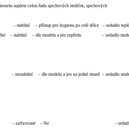
ternetu najdete celou řadu sprchových stoliček, sprchových
 – stabilní – přístup pro hygienu po celé délce – sedadlo tepl
é/těžké – stabilní – dle modelu a jen zepředu – sedadlo stud
 nestabilní – dle modelu a jen na jedné straně – sedadlo stud
xibilní – zafixované – Ne – sedadlo s