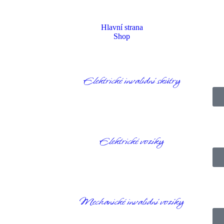
Hlavní strana
Shop
Elektrické invalidní skútry
Homepage
Produkty
Domácí péče
Sprchová židle Spa Saljol
Elektrické vozíky
Mechanické invalidní vozíky