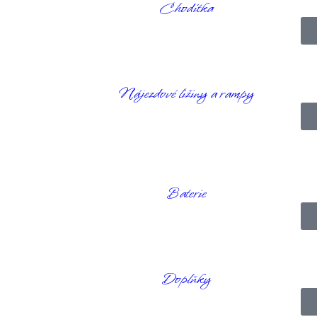
Chodítka
Nájezdové ližiny a rampy
 sprchovou židlí Spa se můžete sprchovat bezpečně a pohodlně. Vaše s
zůstane na místě a nikam vám nebude ujíždět. Jednoduše se otočíte ke
ovaná osoba je zcela čistá.
a Saljol?
Baterie
Doplňky