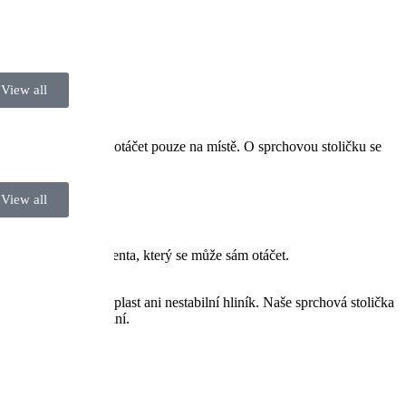
 nezávislosti.
View all
hová stolička mohla otáčet pouze na místě. O sprchovou stoličku se
l a šampon.
View all
ý, zatímco myje pacienta, který se může sám otáčet.
. Nepoužíváme levný plast ani nestabilní hliník. Naše sprchová stolička
ají a nejsou nestabilní.