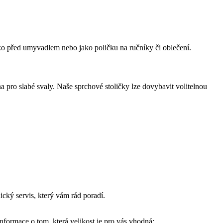
átko před umyvadlem nebo jako poličku na ručníky či oblečení.
a pro slabé svaly. Naše sprchové stoličky lze dovybavit volitelnou
cký servis, který vám rád poradí.
informace o tom, která velikost je pro vás vhodná: