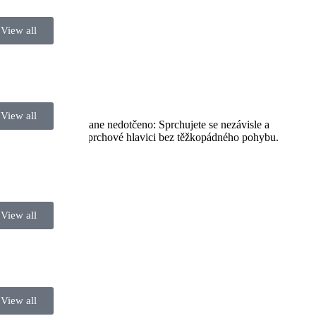
View all
View all
oukromí přitom zůstane nedotčeno: Sprchujete se nezávisle a
 sprchovému gelu a sprchové hlavici bez těžkopádného pohybu.
View all
View all