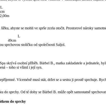
L
cm
2,00m
řku, abyste se mohli ve sprše zcela otočit. Prostorové nároky samotné 
 M L
m 49cm
u sprchovou stoličku od společnosti Saljol.
pa skrývá osobní příběh. Bärbel B., matka zakladatele a jednatele, byla
ná – toho si všiml i její syn.
příjemné. Víceméně musí stát, držet se a sestra ji prostě sprchuje. Rych
čku do sprchy. Od té doby se Bärbel B. může opět samostatně sprchovat 
dátkem do sprchy