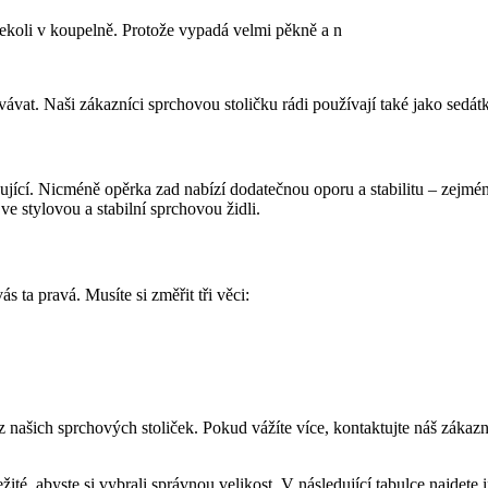
kdekoli v koupelně. Protože vypadá velmi pěkně a n
ovávat. Naši zákazníci sprchovou stoličku rádi používají také jako sed
čující. Nicméně opěrka zad nabízí dodatečnou oporu a stabilitu – zejmén
 stylovou a stabilní sprchovou židli.
s ta pravá. Musíte si změřit tři věci:
našich sprchových stoliček. Pokud vážíte více, kontaktujte náš zákazni
ité, abyste si vybrali správnou velikost. V následující tabulce najdete 