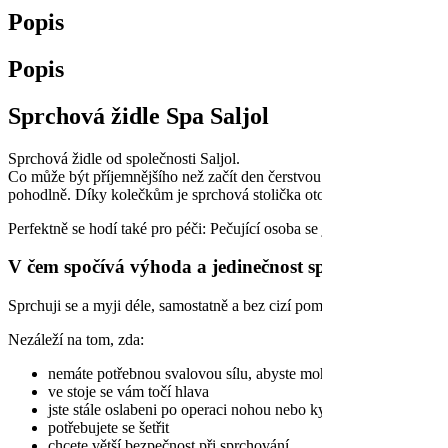
Popis
Popis
Sprchová židle Spa Saljol
Sprchová židle od společnosti Saljol.
Co může být příjemnějšího než začít den čerstvou sprchou? S otočnou
pohodlně. Díky kolečkům je sprchová stolička otočná a zároveň vám 
Perfektně se hodí také pro péči: Pečující osoba se již nenamočí a ošetř
V čem spočívá výhoda a jedinečnost sprchové židle Sp
Sprchuji se a myji déle, samostatně a bez cizí pomoci.
Nezáleží na tom, zda:
nemáte potřebnou svalovou sílu, abyste mohli dlouho stát
ve stoje se vám točí hlava
jste stále oslabeni po operaci nohou nebo kyčlí
potřebujete se šetřit
chcete větší bezpečnost při sprchování