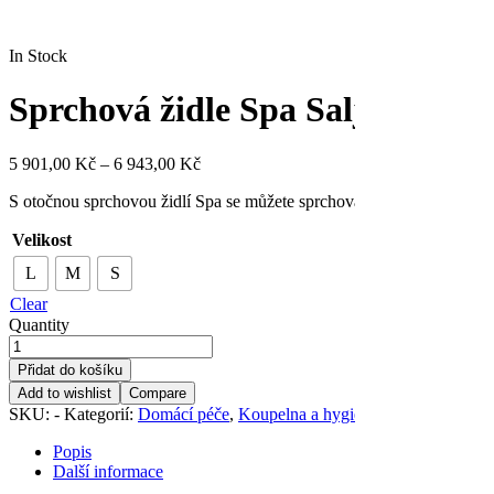
In Stock
Sprchová židle Spa Saljol
5 901,00
Kč
–
6 943,00
Kč
S otočnou sprchovou židlí Spa se můžete sprchovat bezpečně a pohod
Velikost
L
M
S
Clear
Quantity
Přidat do košíku
Add to wishlist
Compare
SKU:
-
Kategorií:
Domácí péče
,
Koupelna a hygiena
,
Koupelnové žid
Popis
Další informace