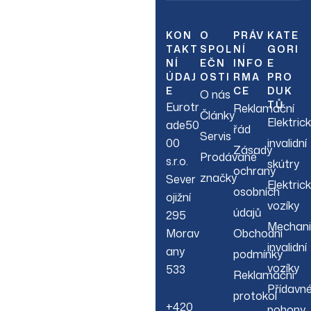
Join Our
Newsletter
KON
O
PRÁV
KATE
TAKT
SPOL
NÍ
GORI
NÍ
EČN
INFO
E
Sign up to hear about
ÚDAJ
OSTI
RMA
PRO
our latest sales, new
E
CE
DUK
O nás
arrivals & more.
TŮ
Eurotr
Reklamační
Články
Elektric
ade50
řád
Servis
00
invalidní
Zásady
Prodávané
s.r.o.
skútry
ochrany
značky
Sever
Elektric
osobních
ojižní
vozíky
údajů
295
Mechani
Morav
Obchodní
invalidní
any
podmínky
vozíky
533
Reklamační
Přídavn
protokol
+420
pohony