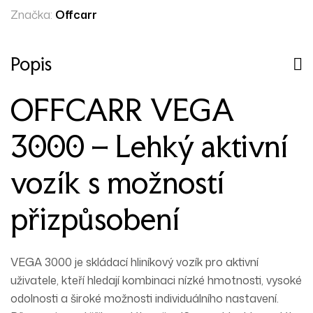
Značka:
Offcarr
Popis
OFFCARR VEGA
3000 – Lehký aktivní
vozík s možností
přizpůsobení
VEGA 3000
je skládací hliníkový vozík pro aktivní
uživatele, kteří hledají kombinaci
nízké hmotnosti
,
vysoké
odolnosti
a
široké možnosti individuálního nastavení
.