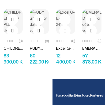
(0)
(0)
(0)
(0)
CHILDRE
RUBY
Excel G-
EMERALD
Přidat Do Košíku
Přidat Do Košíku
Čtěte Více
Přidat D
N 3000
Ultralehký
Explorer
Skládací
83
60
12
57
PLUS
Dětský
24″
Dětský
900,00
KČ
222,00
KČ
400,00
KČ
878,00
KČ
Skládací
Vozík
Vozík
Dětský
Vozík
OUR NEWSLETTER
Facebook
Twitter
Instagram
Pinterest