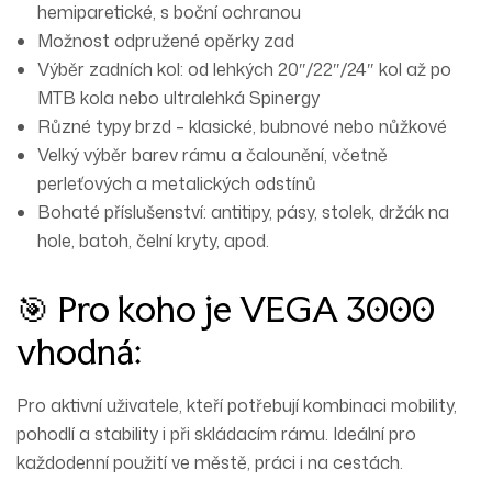
hemiparetické, s boční ochranou
Možnost
odpružené opěrky zad
Výběr
zadních kol
: od lehkých 20″/22″/24″ kol až po
MTB kola nebo ultralehká Spinergy
Různé typy brzd
– klasické, bubnové nebo nůžkové
Velký výběr barev rámu a čalounění
, včetně
perleťových a metalických odstínů
Bohaté příslušenství: antitipy, pásy, stolek, držák na
hole, batoh, čelní kryty, apod.
🎯 Pro koho je VEGA 3000
vhodná:
Pro aktivní uživatele, kteří potřebují
kombinaci mobility,
pohodlí a stability
i při skládacím rámu. Ideální pro
každodenní použití ve městě, práci i na cestách.