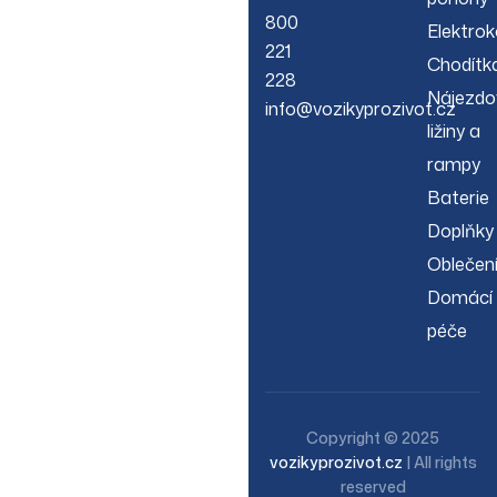
800
Elektrok
221
Chodítk
228
Nájezdo
info@vozikyprozivot.cz
ližiny a
rampy
Baterie
Doplňky
Oblečen
Domácí
péče
Copyright © 2025
vozikyprozivot.cz
| All rights
reserved