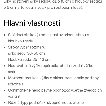
Díky nastavení šířky sedáku až o 16 cm a hloubky sedáku
o 6 cm je to ideální vozík pro rostoucí mládež.
Hlavní vlastnosti:
Skládací hliníkový rám
s nastavitelnou šířkou a
hloubkou sedu
Široký výběr rozměrů:
šířka sedu: 36–50 cm
hloubka sedu: 35–43 cm
Nastavitelná výška opěradla, přední i zadní výška
sedu
Možnost
redukce výšky a sklonu sedu
podle potřeby
uživatele
Odnímatelné nebo pevné podnožky
, včetně zvedacích
variant
Různé typy područek
: sklopné, nastavitelné,