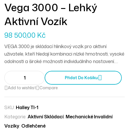
Vega 3000 – Lehký
Aktivní Vozík
98 500,00
Kč
VEGA 3000
je skládací hliníkový vozík pro aktivní
uživatele, kteří hledají kombinaci
nízké hmotnosti
,
vysoké
odolnosti
a
široké možnosti individuálního nastavení
.
Díky nastavení šířky sedáku až o 16 cm a hloubky sedáku
o 6 cm je to ideální vozík pro rostoucí mládež.
Přidat Do Košíku
Add to wishlist
Compare
SKU:
Halley TI-1
Kategorie:
Aktivní Skládací
,
Mechanické Invalidní
Vozíky
,
Odlehčené