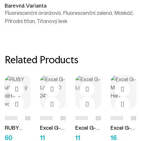
Barevná Varianta
Fluorescenční oranžová, Fluorescenční zelená, Maskáč,
Přírodní titan, Titanový lesk
Related Products
(0)
(0)
(0)
(0)
RUBY
Excel G-
Excel G-
Excel G-
Přidat Do Košíku
Výběr Možností
Výběr Možností
Výběr M
Ultralehký
Lite PRO
Logic
Modular
60
11
11
16