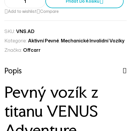
Přidat Do Košíku
Add to wishlist
Compare
SKU:
VNS.AD
Kategorie:
Aktivní Pevné
,
Mechanické Invalidní Vozíky
Značka:
Offcarr
Popis
Pevný vozík z
titanu VENUS
Adventure