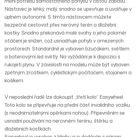
mění potřebu samostatného pohybu v čistou zábavu.
Nástavec je lehký, malý, snadno se upevňuje a uvolňuje v
úplném autonomii. S tímto nástavcem můžete
bezpečně cestovat přes nerovný terén a dlažební
kostky. Snadno překonává malé svahy a jeho poloměr
otáčení je snížen, což usnadňuje pohyb v omezených
prostorech. Standardně je vybaven bzučákem, světlem
a bateriovými led světly. Na vyžádání je k dispozici s
rukojetí plynu. V závislosti na modelu může být vybaven
zpětným zrcátkem, cyklistickým počítačem, stojanem a
košíkem.
V neposlední řadě lze dokoupit „třetí kolo“ Easywheel.
Toto kolo se připevňuje na přední část invalidního vozíku
(s neodnímatelnými opěrkami nohou). Připevněním se
usnadní používání na nerovném terénu, štěrku a
dlažebních kostkách.
Easywheel je vyroben z hliníku a je dodáván s párem