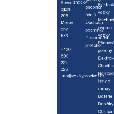
značky
Sever
Elektric
osobních
ojižní
vozíky
údajů
295
Mechani
Morav
Obchodní
invalidní
any
podmínky
vozíky
533
Reklamační
Přídavn
protokol
+420
pohony
800
Elektrok
221
Chodítk
228
Nájezdo
info@vozikyprozivot.cz
ližiny a
rampy
Baterie
Doplňky
Oblečen