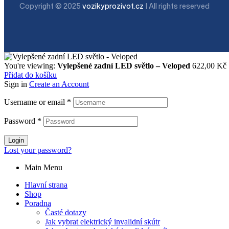
Copyright © 2025
vozikyprozivot.cz
| All rights reserved
You're viewing:
Vylepšené zadní LED světlo – Veloped
622,00
Kč
Přidat do košíku
Sign in
Create an Account
Username or email
*
Password
*
Login
Lost your password?
Main Menu
Hlavní strana
Shop
Poradna
Časté dotazy
Jak vybrat elektrický invalidní skútr