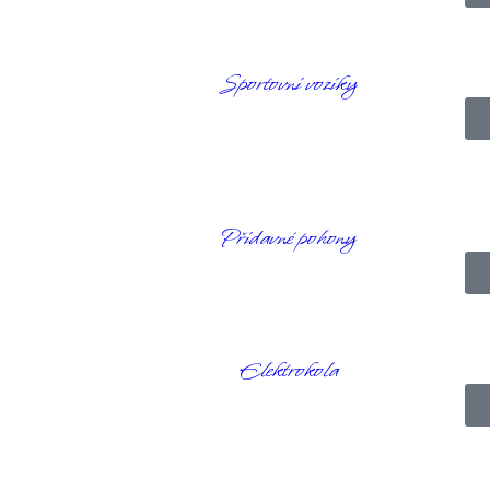
eloped
Sportovní vozíky
Přídavné pohony
Elektrokola
 Veloped
vení, kdy mohou svítit nebo blikat. Pružné popruhy umožňují připevněn