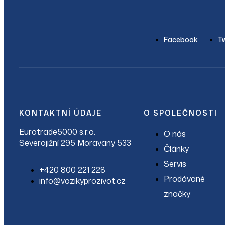
Facebook
Tw
KONTAKTNÍ ÚDAJE
O SPOLEČNOSTI
Eurotrade5000 s.r.o.
O nás
Severojižní 295 Moravany 533
Články
Servis
+420 800 221 228
Prodávané
info@vozikyprozivot.cz
značky