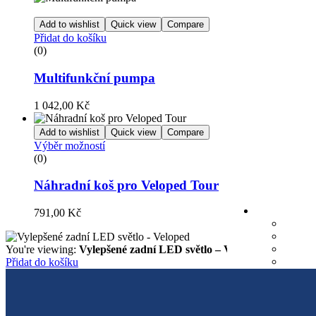
Add to wishlist
Quick view
Compare
Přidat do košíku
(0)
Multifunkční pumpa
1 042,00
Kč
Add to wishlist
Quick view
Compare
Výběr možností
(0)
Náhradní koš pro Veloped Tour
791,00
Kč
You're viewing:
Vylepšené zadní LED světlo – Veloped
622,00
Kč
Přidat do košíku