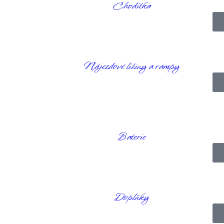
yšuje vaši bezpečnost.
Chodítka
Nájezdové ližiny a rampy
Baterie
Doplňky