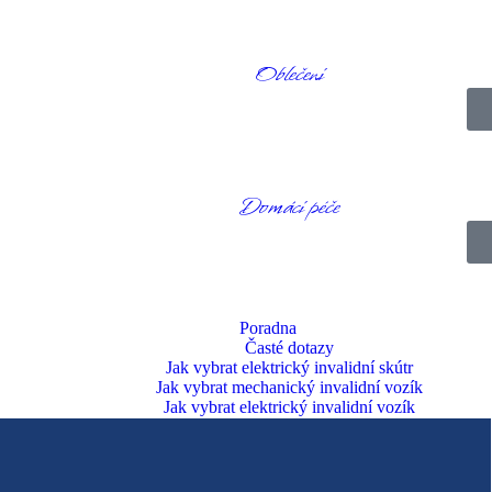
Oblečení
Domácí péče
Poradna
Časté dotazy
Jak vybrat elektrický invalidní skútr
Jak vybrat mechanický invalidní vozík
Jak vybrat elektrický invalidní vozík
Jak vybrat přídavné pohony k vozíkům
Jak vybrat chodítko
Dotace
Doprava