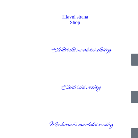
Hlavní strana
Shop
Elektrické invalidní skútry
Homepage
Produkty
Ostatní
Vylepšené zadní LED světlo – Veloped
Elektrické vozíky
Mechanické invalidní vozíky