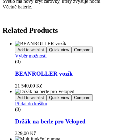
Světlo má nový kryt žárovky, který zvyšuje noční viditelnost, čímž zv
Včetně baterie.
Related Products
Add to wishlist
Quick view
Compare
Výběr možností
(0)
BEANROLLER vozík
21 540,00
Kč
Add to wishlist
Quick view
Compare
Přidat do košíku
(0)
Držák na berle pro Veloped
329,00
Kč