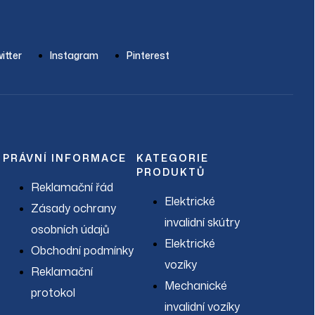
Servis
Prodávané značky
O nás
Články
itter
Instagram
Pinterest
Kontakt
PRÁVNÍ INFORMACE
KATEGORIE
PRODUKTŮ
Reklamační řád
Elektrické
Zásady ochrany
invalidní skútry
osobních údajů
Elektrické
Obchodní podmínky
vozíky
Reklamační
Mechanické
protokol
invalidní vozíky