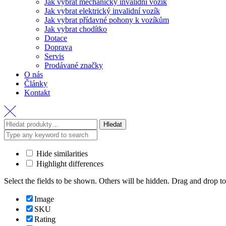
Jak vybrat mechanický invalidní vozík
Jak vybrat elektrický invalidní vozík
Jak vybrat přídavné pohony k vozíkům
Jak vybrat chodítko
Dotace
Doprava
Servis
Prodávané značky
O nás
Články
Kontakt
Hledat
Hide similarities
Highlight differences
Select the fields to be shown. Others will be hidden. Drag and drop to
Image
SKU
Rating