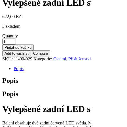
Vylepšené zadní LED světlo – V
622,00
Kč
3 skladem
Quantity
Přidat do košíku
Add to wishlist
Compare
SKU:
11-90-029
Kategorie:
Ostatní
,
Příslušenství a doplňky
Popis
Popis
Popis
Vylepšené zadní LED světlo pro
Balení obsahuje dvě zadní červená LED světla. Mají dva režimy nasta