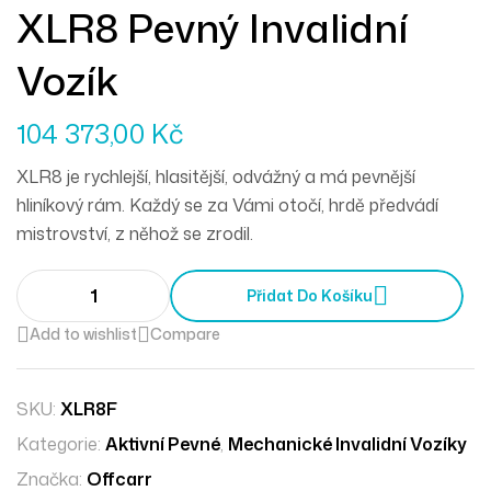
XLR8 Pevný Invalidní
Vozík
104 373,00
Kč
XLR8 je rychlejší, hlasitější, odvážný a má pevnější
hliníkový rám. Každý se za Vámi otočí, hrdě předvádí
mistrovství, z něhož se zrodil.
Přidat Do Košíku
Add to wishlist
Compare
SKU:
XLR8F
Kategorie:
Aktivní Pevné
,
Mechanické Invalidní Vozíky
Značka:
Offcarr