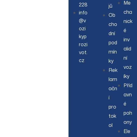
Me
228
jů
cha
info
Ob
@v
nick
cho
ozi
é
dní
kyp
inv
pod
rozi
alid
mín
vot.
ní
cz
ky
voz
Rek
íky
lam
Příd
ačn
avn
í
é
pro
poh
tok
ony
ol
Ele