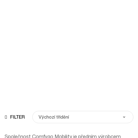
ComfyGo
Homepage
Produkty
ComfyGo
FILTER
Společnost Comfygo Mobility je předním výrobcem