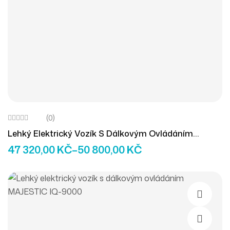
(0)
Lehký Elektrický Vozík S Dálkovým Ovládáním
MAJESTIC IQ-8000
47 320,00
KČ
–
50 800,00
KČ