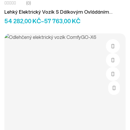
(0)
Lehký Elektrický Vozík S Dálkovým Ovládáním
MAJESTIC IQ-9000
54 282,00
KČ
–
57 763,00
KČ
Výběr M