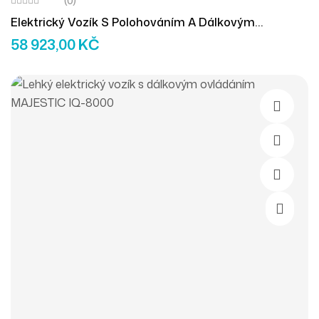
(0)
Elektrický Vozík S Polohováním A Dálkovým
Ovládáním ComfyGO-X9
58 923,00
KČ
Výběr M