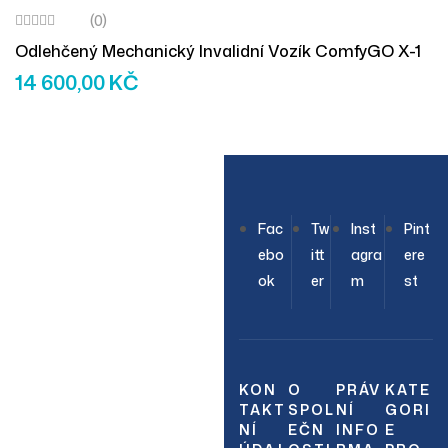
(0)
Odlehčený Mechanický Invalidní Vozík ComfyGO X-1
14 600,00
KČ
OUR NEWSLETTER
Fac
Tw
Inst
Pint
Join Our
ebo
itt
agra
ere
ok
er
m
st
Newsletter
Sign up to hear about
our latest sales, new
KON
O
PRÁV
KATE
TAKT
SPOL
NÍ
GORI
arrivals & more.
NÍ
EČN
INFO
E