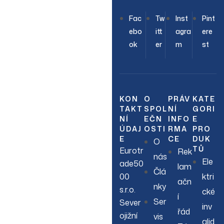
OUR NEWSLETTER
Fac
Tw
Inst
Pint
Join Our
ebo
itt
agra
ere
ok
er
m
st
Newsletter
Sign up to hear about
our latest sales, new
KON
O
PRÁV
KATE
TAKT
SPOL
NÍ
GORI
arrivals & more.
NÍ
EČN
INFO
E
ÚDAJ
OSTI
RMA
PRO
E
CE
DUK
O
TŮ
Eurotr
Rek
nás
Ele
ade50
lam
Člá
00
ktri
ačn
nky
s.r.o.
cké
í
Ser
Sever
inv
řád
ojižní
vis
alid