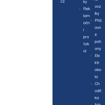
cz
ky
voz
Rek
íky
lam
Příd
ačn
avn
í
é
pro
poh
tok
ony
ol
Ele
ktr
oko
la
Ch
odít
ka
Náj